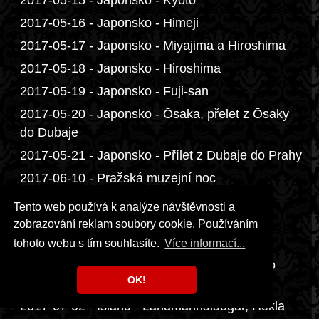
2017-05-15 - Japonsko - Kyoto
2017-05-16 - Japonsko - Himeji
2017-05-17 - Japonsko - Miyajima a Hiroshima
2017-05-18 - Japonsko - Hiroshima
2017-05-19 - Japonsko - Fuji-san
2017-05-20 - Japonsko - Ōsaka, přelet z Ōsaky
do Dubaje
2017-05-21 - Japonsko - Přílet z Dubaje do Prahy
2017-06-10 - Pražská muzejní noc
2017-06-17 - Golf Alfrédov
Tento web používá k analýze návštěvnosti a
2017-06-30 - Island - Odlet z Prahy do
zobrazování reklam soubory cookie. Používáním
Düsseldorfu
tohoto webu s tím souhlasíte.
Více informací...
2017-07-01 - Island - Přelet z Düsseldorfu do
OK!
Keflavíku, Þingvellir
2017-07-02 - Island - Landmannalaugar, Hekla