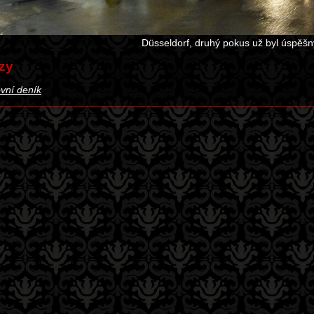
Düsseldorf, druhý pokus už byl úspěšn
zy
vní deník