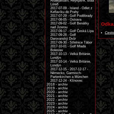
Árbæjarsafn, Reykjavík, Bláa
Lónið
2017-07-09 - Island - Odlet z
Keflavíku do Prahy
2017-07-29 - Golf Poděbrady
2017-08-05 - Ostrava
2017-09-02 - Golf Benátky
Odka
nad Jizerou
2017-09-17 - Golf Česká Lípa
Cesto
2017-09-28 - Golf
Darovanský Dvůr
2017-09-30 - Střelnice Tábor
2017-10-01 - Golf Mladá
Boleslav
2017-10-13 - Velká Británie,
Londýn
2017-10-14 - Velká Británie,
Londýn
2017-12-15 - 2017-12-17 -
Německo, Garmisch-
Partenkirchen a München
2017-12-24 - Klínovec
2018 - archiv
2019 - archiv
2020 - archiv
2021 - archiv
2022 - archiv
2023 - archiv
2024 - archiv
2025 - archiv