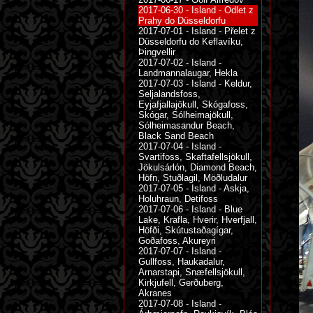
2017-06-30 - Island - Odlet z
Prahy do Düsseldorfu
2017-07-01 - Island - Přelet z
Düsseldorfu do Keflavíku,
Þingvellir
2017-07-02 - Island -
Landmannalaugar, Hekla
2017-07-03 - Island - Keldur,
Seljalandsfoss,
Eyjafjallajökull, Skógafoss,
Skógar, Sólheimajökull,
Sólheimasandur Beach,
Black Sand Beach
2017-07-04 - Island -
Svartifoss, Skaftafellsjökull,
Jökulsárlón, Diamond Beach,
Höfn, Stuðlagil, Möðludalur
2017-07-05 - Island - Askja,
Holuhraun, Detifoss
2017-07-06 - Island - Blue
Lake, Krafla, Hverir, Hverfjall,
Höfði, Skútustaðagígar,
Goðafoss, Akureyri
2017-07-07 - Island -
Gullfoss, Haukadalur,
Arnarstapi, Snæfellsjökull,
Kirkjufell, Gerðuberg,
Akranes
2017-07-08 - Island -