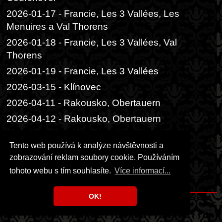
2026-01-17 - Francie, Les 3 Vallées, Les
Menuires a Val Thorens
2026-01-18 - Francie, Les 3 Vallées, Val
Thorens
2026-01-19 - Francie, Les 3 Vallées
2026-03-15 - Klínovec
2026-04-11 - Rakousko, Obertauern
2026-04-12 - Rakousko, Obertauern
2026-06-05 - Praha, Divadlo Radka
Tento web používá k analýze návštěvnosti a
Brzobohatého
zobrazování reklam soubory cookie. Používáním
2026-06-06 - Praha, Festival ambasád
tohoto webu s tím souhlasíte.
Více informací...
2026-06-14 - Praha, čajový obřad
OK!
Copyright © 1999 - 2026 Milka