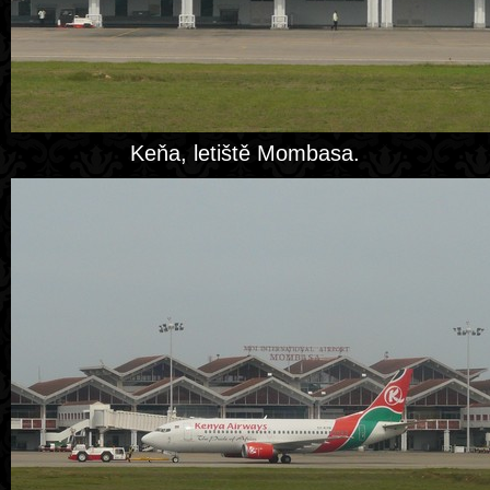
Keňa, letiště Mombasa.