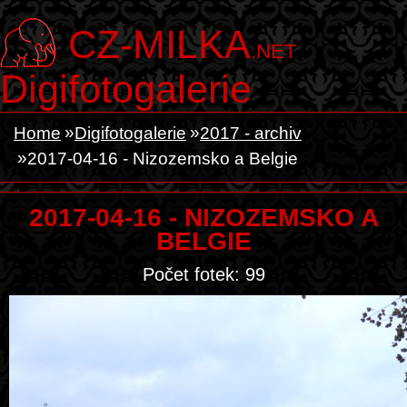
CZ-MILKA
.NET
Digifotogalerie
Home
Digifotogalerie
2017 - archiv
2017-04-16 - Nizozemsko a Belgie
2017-04-16 - NIZOZEMSKO A
BELGIE
Počet fotek: 99