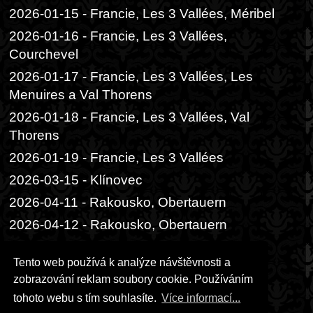
2026-01-15 - Francie, Les 3 Vallées, Méribel
2026-01-16 - Francie, Les 3 Vallées,
Courchevel
2026-01-17 - Francie, Les 3 Vallées, Les
Menuires a Val Thorens
2026-01-18 - Francie, Les 3 Vallées, Val
Thorens
2026-01-19 - Francie, Les 3 Vallées
2026-03-15 - Klínovec
2026-04-11 - Rakousko, Obertauern
2026-04-12 - Rakousko, Obertauern
2026-06-05 - Praha, Divadlo Radka
Tento web používá k analýze návštěvnosti a
Brzobohatého
zobrazování reklam soubory cookie. Používáním
2026-06-06 - Praha, Festival ambasád
tohoto webu s tím souhlasíte.
Více informací...
2026-06-14 - Praha, čajový obřad