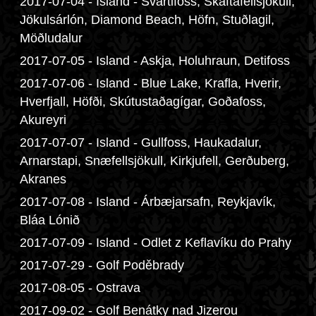
2017-07-04 - Island - Svartifoss, Skaftafellsjökull,
Jökulsárlón, Diamond Beach, Höfn, Stuðlagil,
Möðludalur
2017-07-05 - Island - Askja, Holuhraun, Detifoss
2017-07-06 - Island - Blue Lake, Krafla, Hverir,
Hverfjall, Höfði, Skútustaðagígar, Goðafoss,
Akureyri
2017-07-07 - Island - Gullfoss, Haukadalur,
Arnarstapi, Snæfellsjökull, Kirkjufell, Gerðuberg,
Akranes
2017-07-08 - Island - Árbæjarsafn, Reykjavík,
Bláa Lónið
2017-07-09 - Island - Odlet z Keflavíku do Prahy
2017-07-29 - Golf Poděbrady
2017-08-05 - Ostrava
2017-09-02 - Golf Benátky nad Jizerou