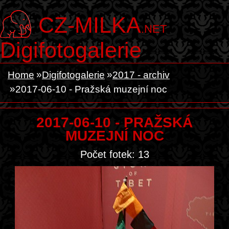
CZ-MILKA
.NET
Digifotogalerie
Home
Digifotogalerie
2017 - archiv
2017-06-10 - Pražská muzejní noc
2017-06-10 - PRAŽSKÁ
MUZEJNÍ NOC
Počet fotek: 13