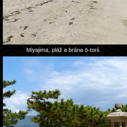
Miyajima, pláž a brána ō-torii.