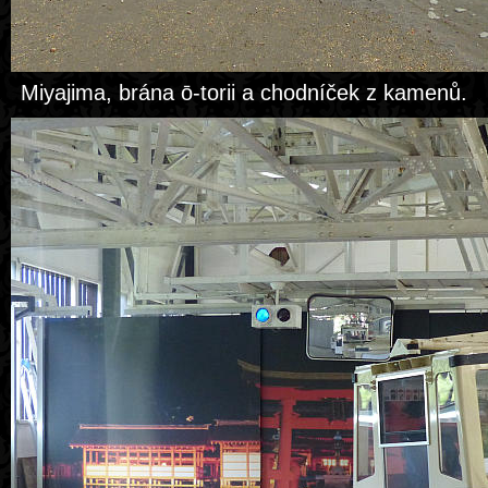
Miyajima, brána ō-torii a chodníček z kamenů.