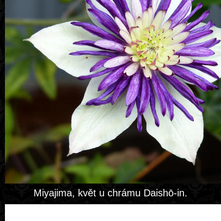
Miyajima, květ u chrámu Daishō-in.