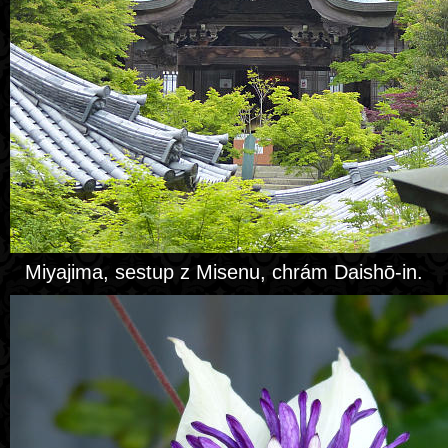
Miyajima, sestup z Misenu, chrám Daishō-in.