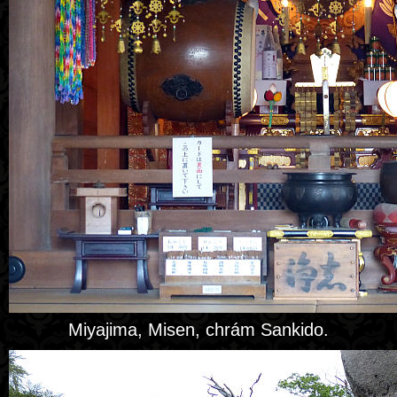
Miyajima, Misen, chrám Sankido.