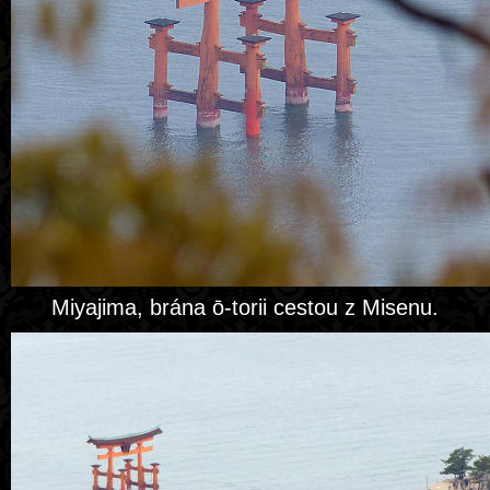
Miyajima, brána ō-torii cestou z Misenu.