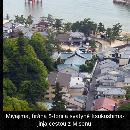
Miyajima, brána ō-torii a svatyně Itsukushima-
jinja cestou z Misenu.