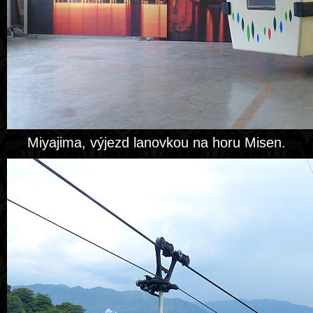
Miyajima, výjezd lanovkou na horu Misen.