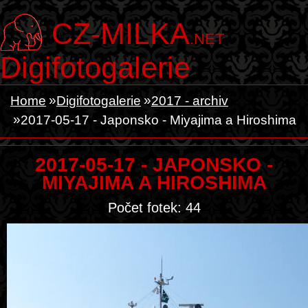
CZ-MILKA
.NET
Digifotogalerie
Home
Digifotogalerie
2017 - archiv
2017-05-17 - Japonsko - Miyajima a Hiroshima
2017-05-17 - JAPONSKO -
MIYAJIMA A HIROSHIMA
Počet fotek: 44