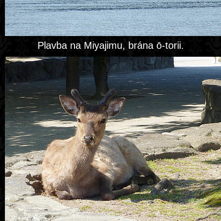
Plavba na Miyajimu, brána ō-torii.