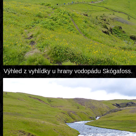
Výhled z vyhlídky u hrany vodopádu Skógafoss.