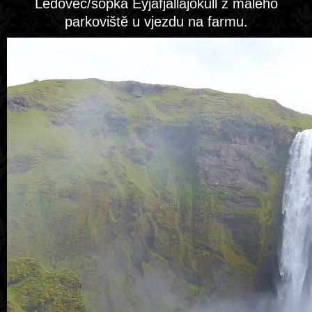
Ledovec/sopka Eyjafjallajökull z malého
parkoviště u vjezdu na farmu.