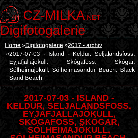
CZ-MILKA
.NET
Digifotogalerie
Home
Digifotogalerie
2017 - archiv
2017-07-03 - Island - Keldur, Seljalandsfoss,
Eyjafjallajökull, Skógafoss, Skógar,
Sólheimajökull, Sólheimasandur Beach, Black
Sand Beach
2017-07-03 - ISLAND -
KELDUR, SELJALANDSFOSS,
EYJAFJALLAJÖKULL,
SKÓGAFOSS, SKÓGAR,
SÓLHEIMAJÖKULL,
SÓLHEIMASANDUR BEACH,