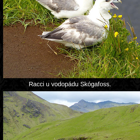
Racci u vodopádu Skógafoss.