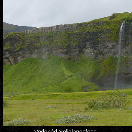
Vodopád Seljalandsfoss.