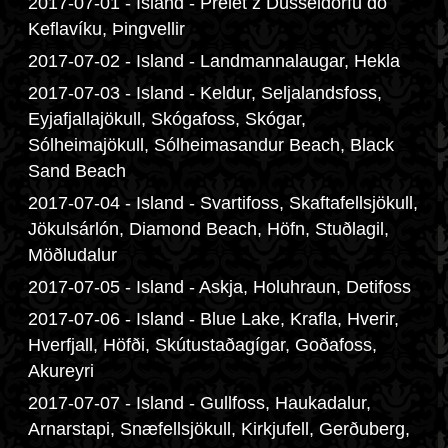
2017-07-01 - Island - Přelet z Düsseldorfu do
Keflavíku, Þingvellir
2017-07-02 - Island - Landmannalaugar, Hekla
2017-07-03 - Island - Keldur, Seljalandsfoss,
Eyjafjallajökull, Skógafoss, Skógar,
Sólheimajökull, Sólheimasandur Beach, Black
Sand Beach
2017-07-04 - Island - Svartifoss, Skaftafellsjökull,
Jökulsárlón, Diamond Beach, Höfn, Stuðlagil,
Möðludalur
2017-07-05 - Island - Askja, Holuhraun, Detifoss
2017-07-06 - Island - Blue Lake, Krafla, Hverir,
Hverfjall, Höfði, Skútustaðagígar, Goðafoss,
Akureyri
2017-07-07 - Island - Gullfoss, Haukadalur,
Arnarstapi, Snæfellsjökull, Kirkjufell, Gerðuberg,