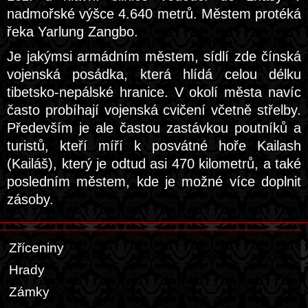
nadmořské výšce 4.640 metrů. Městem protéká
řeka Yarlung Zangbo.
Je jakýmsi armádním městem, sídlí zde čínská
vojenská posádka, která hlídá celou délku
tibetsko-nepálské hranice. V okolí města navíc
často probíhají vojenská cvičení včetně střelby.
Především je ale častou zastávkou poutníků a
turistů, kteří míří k posvátné hoře Kailash
(Kailáš), který je odtud asi 470 kilometrů, a také
posledním městem, kde je možné více doplnit
zásoby.
Zříceniny
Hrady
Zámky