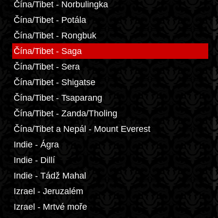
Čína/Tibet - Norbulingka
Čína/Tibet - Potála
Čína/Tibet - Rongbuk
Čína/Tibet - Saga
Čína/Tibet - Sera
Čína/Tibet - Shigatse
Čína/Tibet - Tsaparang
Čína/Tibet - Zanda/Tholing
Čína/Tibet a Nepál - Mount Everest
Indie - Ágra
Indie - Dillí
Indie - Tádž Mahal
Izrael - Jeruzalém
Izrael - Mrtvé moře