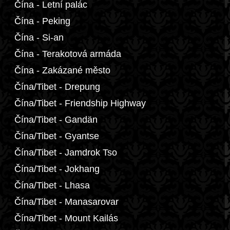
Čína - Letní palác
Čína - Peking
Čína - Si-an
Čína - Terakotová armáda
Čína - Zakázané město
Čína/Tibet - Drepung
Čína/Tibet - Friendship Highway
Čína/Tibet - Gandän
Čína/Tibet - Gyantse
Čína/Tibet - Jamdrok Tso
Čína/Tibet - Jokhang
Čína/Tibet - Lhasa
Čína/Tibet - Manasarovar
Čína/Tibet - Mount Kailás