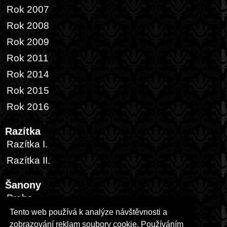
Rok 2007
Rok 2008
Rok 2009
Rok 2011
Rok 2014
Rok 2015
Rok 2016
Razítka
Razítka I.
Razítka II.
Šanony
Praha
Tento web používá k analýze návštěvnosti a
Česká republika
zobrazování reklam soubory cookie. Používáním