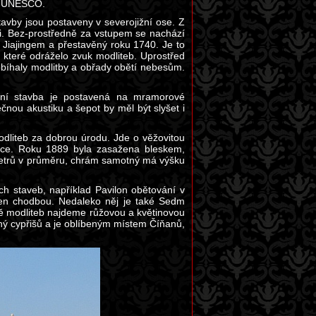
ví UNESCO.
avby jsou postaveny v severojižní ose. Z
. Bez-prostředně za vstupem se nachází
 Jiajingem a přestavěný roku 1740. Je to
které odráželo zvuk modliteb. Uprostřed
obíhaly modlitby a obřady obětí nebesům.
dní stavba je postavená na mramorové
nou akustiku a šepot by měl být slyšet i
dliteb za dobrou úrodu. Jde o věžovitou
vce. Roku 1889 byla zasažena bleskem,
metrů v průměru, chrám samotný má výšku
ích staveb, například Pavilon obětování v
ojen chodbou. Nedaleko něj je také Sedm
ě modliteb najdeme růžovou a květinovou
lný cypřišů a je oblíbeným místem Číňanů,