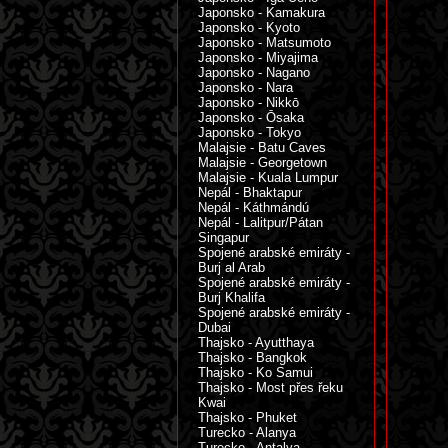
Japonsko - Kamakura
Japonsko - Kyoto
Japonsko - Matsumoto
Japonsko - Miyajima
Japonsko - Nagano
Japonsko - Nara
Japonsko - Nikkō
Japonsko - Ōsaka
Japonsko - Tokyo
Malajsie - Batu Caves
Malajsie - Georgetown
Malajsie - Kuala Lumpur
Nepál - Bhaktapur
Nepál - Káthmándú
Nepál - Lalitpur/Pátan
Singapur
Spojené arabské emiráty -
Burj al Arab
Spojené arabské emiráty -
Burj Khalifa
Spojené arabské emiráty -
Dubai
Thajsko - Ayutthaya
Thajsko - Bangkok
Thajsko - Ko Samui
Thajsko - Most přes řeku
Kwai
Thajsko - Phuket
Turecko - Alanya
Turecko - Antalya