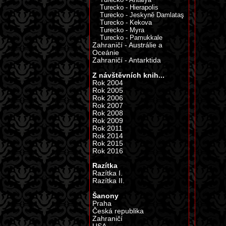
Turecko - Hierapolis
Turecko - Jeskyně Damlataş
Turecko - Kekova
Turecko - Myra
Turecko - Pamukkale
Zahraničí - Austrálie a
Oceánie
Zahraničí - Antarktida
Z návštěvních knih...
Rok 2004
Rok 2005
Rok 2006
Rok 2007
Rok 2008
Rok 2009
Rok 2011
Rok 2014
Rok 2015
Rok 2016
Razítka
Razítka I.
Razítka II.
Šanony
Praha
Česká republika
Zahraničí