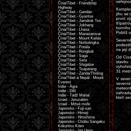
veřejno
Čína/Tibet - Friendship
Highway
Komplex
Čína/Tibet - Gandän
jihu se
Čína/Tibet - Gyantse
první v
Čína/Tibet - Jamdrok Tso
třípatr
Čína/Tibet - Jokhang
horního
Čína/Tibet - Lhasa
Poblíž o
Čína/Tibet - Manasarovar
Čína/Tibet - Mount Kailás
Severn
Čína/Tibet - Norbulingka
podezdí
Čína/Tibet - Potála
na její 
Čína/Tibet - Rongbuk
Čína/Tibet - Saga
Od Císa
Čína/Tibet - Sera
stavbu 
Čína/Tibet - Shigatse
vyhořel
Čína/Tibet - Tsaparang
31 metr
Čína/Tibet - Zanda/Tholing
Čína/Tibet a Nepál - Mount
V sever
Everest
severoz
Indie - Ágra
meteori
Indie - Dillí
zahradu
Indie - Tádž Mahal
kteří se
Izrael - Jeruzalém
Izrael - Mrtvé moře
Japonsko - Fuji-san
Japonsko - Himeji
Japonsko - Hiroshima
Japonsko - Chūbu Sangaku
Kokuritsu Kōen
Japonsko - Iga Ueno