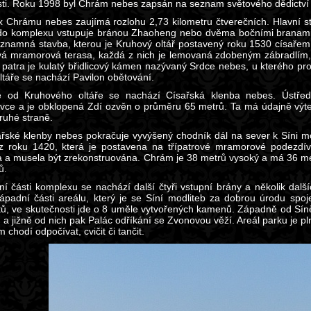
sti. Roku 1998 byl Chrám nebes zapsán na seznam světového dědict
 Chrámu nebes zaujímá rozlohu 2,73 kilometru čtverečních. Hlavní st
 do komplexu vstupuje bránou Zhaoheng nebo dvěma bočními branami
ýznamná stavba, kterou je Kruhový oltář postavený roku 1530 císařem
ová mramorová terasa, každá z nich je lemovaná zdobeným zábradlím, 
 patra je kulatý břidlicový kámen nazývaný Srdce nebes, u kterého pr
ltáře se nachází Pavilon obětování.
ě od Kruhového oltáře se nachází Císařská klenba nebes. Ústře
vce a je obklopená Zdí ozvěn o průměru 65 metrů. Ta má údajně výteč
druhé straně.
řské klenby nebes pokračuje vyvýšený chodník dál na sever k Síni mo
z roku 1420, která je postavena na třípatrové mramorové podezdí
a a musela být zrekonstruována. Chrám je 38 metrů vysoký a má 36 
ů.
ní části komplexu se nachází další čtyři vstupní brány a několik dalš
ápadní části areálu, který je se Síní modliteb za dobrou úrodu sp
tů, ve skutečnosti jde o 8 uměle vytvořených kamenů. Západně od Sín
 a jižně od nich pak Palác odříkání se Zvonovou věží. Areál parku je p
m chodí odpočívat, cvičit či tančit.