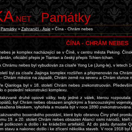
KA
Památky
.NET
Památky
Zahraničí - Asie
Čína - Chrám nebes
ČÍNA - CHRÁM NEBES
ebes je komplex nacházející se v Číně, v centru města Peking. Č
iāntán, oficiální přepis je Tiantan a český přepis Tchien-tchan.
 Chrámu nebes byl vybudován za císaře Yong Le (Jung-le), v letech 1
oletí byl za císaře Jiajinga komplex rozšířen a přejmenován na Chrám n
– Chrám měsíce na západě, Chrám země na severu a Chrám slunce n
ře Qianloga byl v 18. století Chrám nebes zrekonstruován. Především
šlo o poslední rekonstrukci komplexu.
akzvané druhé opiové války, tedy jedné z válek, kterou rozpoutala
 opiátů, byl Chrám nebes obsazen anglickými a francouzskými vojensk
asažena bleskem, vyhořela a musela být v roce 1890 zrekonstruována.
akzvaného boxerského povstání, které bylo obranou Číny před proniká
omu 19. a 20. století Chrám nebes obsazen Aliancí osmi národů, kteří s
ně poškozen a došlo i ke krádežím artefaktů. Až do pádu dynastie Q
m stavu a nakonec došlo i ke zřícení několika staveb. V roce 1918 by