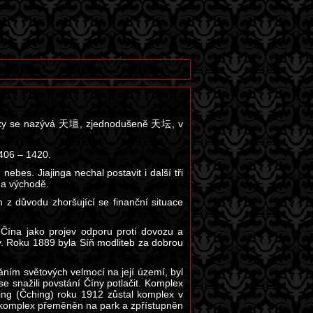
ínsky se nazývá 天壇, zjednodušeně 天坛, v
406 – 1420.
ebes. Jiajinga nechal postavit i další tři
a východě.
 z důvodu zhoršující se finanční situace
 Čína jako projev odporu proti dovozu a
y. Roku 1889 byla Síň modliteb za dobrou
ním světových velmocí na její území, byl
e snažili povstání Číny potlačit. Komplex
ing (Čching) roku 1912 zůstal komplex v
l komplex přeměněn na park a zpřístupněn