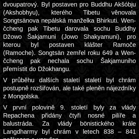
dvoupatrový. Byl postaven pro Buddhu Akšóbju
(Akshobhyu), kterého Tibetu věnovala
Songtsänova nepálská manželka Bhirkuti. Wen-
čcheng pak Tibetu darovala sochu Buddhy
Džowo Šakjamuni (Jowo Shakyamuni), pro
kterou byl postaven klášter Ramoče
(Ramoche). Songtsän zemřel roku 649 a Wen-
čcheng pak nechala sochu Šakjamuniho
přemístit do Džokhangu.
V průběhu dalších staletí staletí byl chrám
postupně rozšiřován, ale také pleněn nájezdníky
z Mongolska.
V první polovině 9. století byly za vlády
Repachena přidány čtyři nosné pilíře a
balustráda. Za vlády bönistického krále
Langdharmy byl chrám v letech 838 – 841