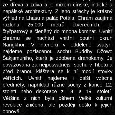
ze dřeva a zdiva a je mixem čínské, indické a
nepálské architektury. Z jeho střechy je krásný
výhled na Lhasu a palác Potála. Chrám zaujímá
rozlohu 25.000 metrů čtverečních, je
čtyřpatrový a členěný do mnoha komnat. Uvnitř
chrámu se nachází vnitřní poutní okruh
Nangkhor. V interiéru v oddělené svatyni
najdeme pozlacenou sochu Buddhy Džowo
Šakjamuniho, která je zdobena drahokamy. Je
považována za nejposvátnější sochu v Tibetu a
před branou kláštera se k ní modlí stovky
věřících. Uvnitř najdeme i další vzácné
předměty, například různé sochy z konce 12.
století nebo dekorace z 18. a 19. století.
Většina z nich byla během Velké kulturní
revoluce zničena, ale později došlo k jejich
obnově.