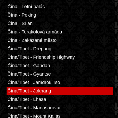
Čína - Letní palác
Čína - Peking
Čína - Si-an
Čína - Terakotová armáda
Čína - Zakázané město
Čína/Tibet - Drepung
Čína/Tibet - Friendship Highway
Čína/Tibet - Gandän
Čína/Tibet - Gyantse
Čína/Tibet - Jamdrok Tso
Čína/Tibet - Jokhang
Čína/Tibet - Lhasa
Čína/Tibet - Manasarovar
Čína/Tibet - Mount Kailás