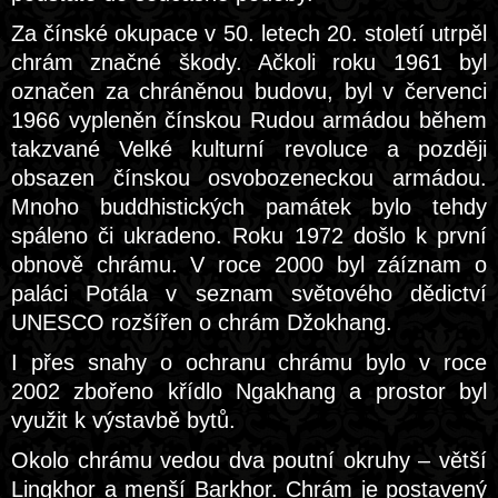
Za čínské okupace v 50. letech 20. století utrpěl
chrám značné škody. Ačkoli roku 1961 byl
označen za chráněnou budovu, byl v červenci
1966 vypleněn čínskou Rudou armádou během
takzvané Velké kulturní revoluce a později
obsazen čínskou osvobozeneckou armádou.
Mnoho buddhistických památek bylo tehdy
spáleno či ukradeno. Roku 1972 došlo k první
obnově chrámu. V roce 2000 byl záíznam o
paláci Potála v seznam světového dědictví
UNESCO rozšířen o chrám Džokhang.
I přes snahy o ochranu chrámu bylo v roce
2002 zbořeno křídlo Ngakhang a prostor byl
využit k výstavbě bytů.
Okolo chrámu vedou dva poutní okruhy – větší
Lingkhor a menší Barkhor. Chrám je postavený