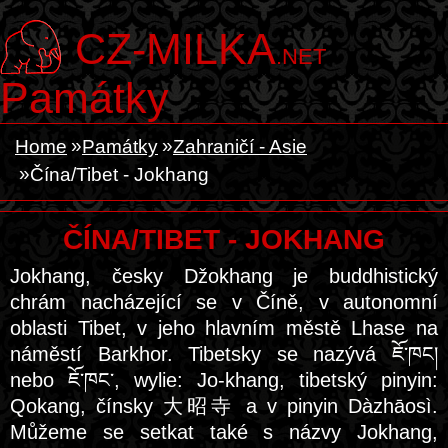
CZ-MILKA
.NET
Památky
Home
Památky
Zahraničí - Asie
Čína/Tibet - Jokhang
ČÍNA/TIBET - JOKHANG
Jokhang, česky Džokhang je buddhistický
chrám nacházející se v Číně, v autonomní
oblasti Tibet, v jeho hlavním městě Lhase na
náměstí Barkhor. Tibetsky se nazývá ཇོ་ཁང།
nebo ཇོ་ཁང་, wylie: Jo-khang, tibetský pinyin:
Qokang, čínsky 大昭寺 a v pinyin Dàzhāosì.
Můžeme se setkat také s názvy Jokhang,