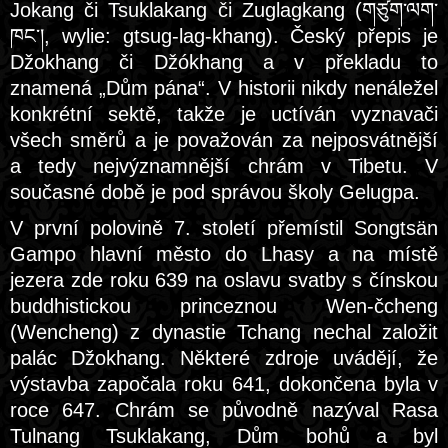
Jokang či Tsuklakang či Zuglagkang (གཙུག་ལག་
ཁང༌།, wylie: gtsug-lag-khang). Český přepis je
Džokhang či Džókhang a v překladu to
znamená „Dům pána“. V historii nikdy nenáležel
konkrétní sektě, takže je uctíván vyznavači
všech směrů a je považován za nejposvátnější
a tedy nejvýznamnější chrám v Tibetu. V
současné době je pod správou školy Gelugpa.
V první polovině 7. století přemístil Songtsän
Gampo hlavní město do Lhasy a na místě
jezera zde roku 639 na oslavu svatby s čínskou
buddhistickou princeznou Wen-čcheng
(Wencheng) z dynastie Tchang nechal založit
palác Džokhang. Některé zdroje uvádějí, že
výstavba započala roku 641, dokončena byla v
roce 647. Chrám se původně nazýval Rasa
Tulnang Tsuklakang, Dům bohů a byl