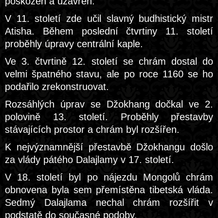
poškozen a uzavřen.
V 11. století zde učil slavný budhistický mistr
Atisha. Během poslední čtvrtiny 11. století
proběhly úpravy centrální kaple.
Ve 3. čtvrtině 12. století se chrám dostal do
velmi špatného stavu, ale po roce 1160 se ho
podařilo zrekonstruovat.
Rozsáhlých úprav se Džokhang dočkal ve 2.
polovině 13. století. Proběhly přestavby
stávajících prostor a chrám byl rozšířen.
K nejvýznamnější přestavbě Džokhangu došlo
za vlády pátého Dalajlamy v 17. století.
V 18. století byl po nájezdu Mongolů chrám
obnovena byla sem přemístěna tibetská vláda.
Sedmý Dalajlama nechal chrám rozšířit v
podstatě do současné podoby.