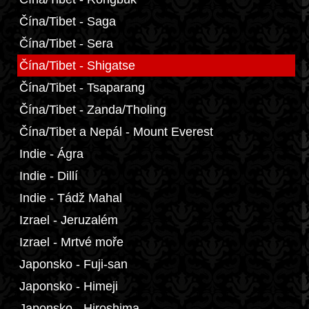
Čína/Tibet - Saga
Čína/Tibet - Sera
Čína/Tibet - Shigatse
Čína/Tibet - Tsaparang
Čína/Tibet - Zanda/Tholing
Čína/Tibet a Nepál - Mount Everest
Indie - Ágra
Indie - Dillí
Indie - Tádž Mahal
Izrael - Jeruzalém
Izrael - Mrtvé moře
Japonsko - Fuji-san
Japonsko - Himeji
Japonsko - Hiroshima