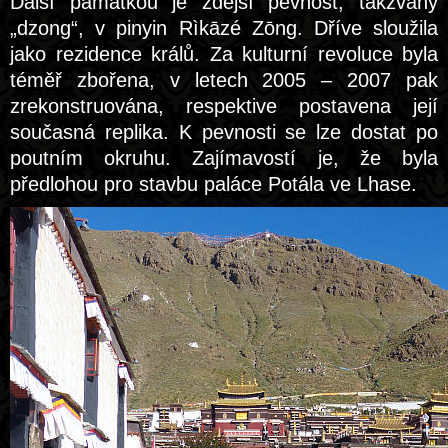
Další památkou je zdejší pevnost, takzvaný
„dzong“, v pinyin Rìkāzé Zōng. Dříve sloužila
jako rezidence králů. Za kulturní revoluce byla
téměř zbořena, v letech 2005 – 2007 pak
zrekonstruována, respektive postavena její
současná replika. K pevnosti se lze dostat po
poutním okruhu. Zajímavostí je, že byla
předlohou pro stavbu paláce Potála ve Lhase.