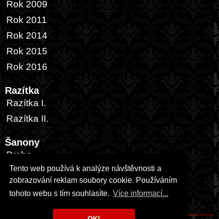
Rok 2009
Rok 2011
Rok 2014
Rok 2015
Rok 2016
Razítka
Razítka I.
Razítka II.
Šanony
Praha
Tento web používá k analýze návštěvnosti a
Česká republika
zobrazování reklam soubory cookie. Používáním
Zahraničí
tohoto webu s tím souhlasíte.
Více informací...
USA
OK!