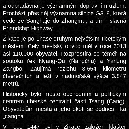
a odpradávna je významným dopravním uzlem.
Prochází přes něj významná silnice G318, která
vede ze Šanghaje do Zhangmu, a tím i slavná
Friendship Highway.
Žikace je po Lhase druhým největším tibetským
městem. Celý městský obvod měl v roce 2013
asi 110.000 obyvatel. Rozprostírá se téměř na
soutoku řek Nyang-Qu (Ňangčhu) a Yarlung
Zangbo. Zaujímá rozlohu 3.654 kilometrů
čtverečních a leží v nadmořské výšce 3.847
metrů.
Historicky bylo město obchodním a politickým
centrem tibetské centrální části Tsang (Cang).
Obyvatelům města a jeho okolí se dodnes říká
„cangba“.
V roce 1447 byl v Žikace založen klášter