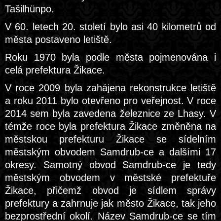
Tašilhünpo.
V 60. letech 20. století bylo asi 40 kilometrů od
města postaveno letiště.
Roku 1970 byla podle města pojmenována i
celá prefektura Žikace.
V roce 2009 byla zahájena rekonstrukce letiště
a roku 2011 bylo otevřeno pro veřejnost. V roce
2014 sem byla zavedena železnice ze Lhasy. V
témže roce byla prefektura Žikace změněna na
městskou prefekturu Žikace se sídelním
městským obvodem Samdrub-ce a dalšími 17
okresy. Samotný obvod Samdrub-ce je tedy
městským obvodem v městské prefektuře
Žikace, přičemž obvod je sídlem správy
prefektury a zahrnuje jak město Žikace, tak jeho
bezprostřední okolí. Název Samdrub-ce se tím