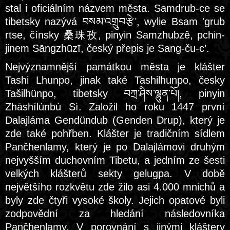
stal i oficiálním názvem města. Samdrub-ce se
tibetsky nazývá བསམ་འགྲུབ་རྩེ་, wylie Bsam 'grub
rtse, čínsky 桑珠孜, pinyin Samzhubzê, pchin-
jinem Sāngzhūzī, český přepis je Sang-ču-c’.
Nejvýznamnější památkou města je klášter
Tashi Lhunpo, jinak také Tashilhunpo, česky
Tašilhünpo, tibetsky བཀྲ་ཤིས་ལྷུན་པོ།, pinyin
Zhāshílúnbù Sì. Založil ho roku 1447 první
Dalajláma Gendündub (Genden Drup), který je
zde také pohřben. Klášter je tradičním sídlem
Pančhenlamy, který je po Dalajlámovi druhým
nejvyšším duchovním Tibetu, a jedním ze šesti
velkých klášterů sekty gelugpa. V době
největšího rozkvětu zde žilo asi 4.000 mnichů a
byly zde čtyři vysoké školy. Jejich opatové byli
zodpovědní za hledání následovníka
Pančhenlamy. V porovnání s jinými kláštery