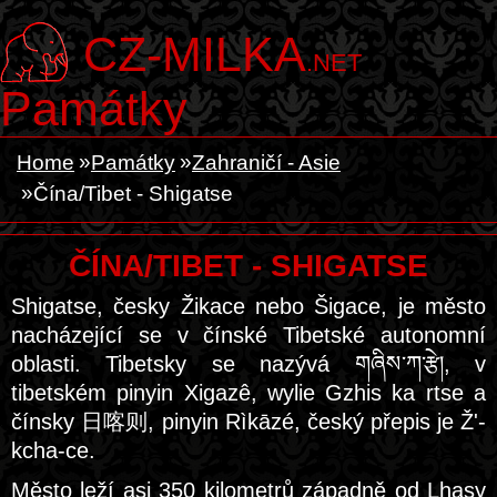
CZ-MILKA
.NET
Památky
Home
Památky
Zahraničí - Asie
Čína/Tibet - Shigatse
ČÍNA/TIBET - SHIGATSE
Shigatse, česky Žikace nebo Šigace, je město
nacházející se v čínské Tibetské autonomní
oblasti. Tibetsky se nazývá གཞིས་ཀ་རྩེ།, v
tibetském pinyin Xigazê, wylie Gzhis ka rtse a
čínsky 日喀则, pinyin Rìkāzé, český přepis je Ž'-
kcha-ce.
Město leží asi 350 kilometrů západně od Lhasy