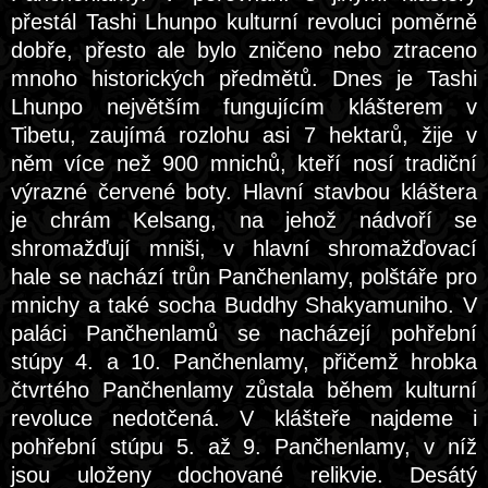
přestál Tashi Lhunpo kulturní revoluci poměrně
dobře, přesto ale bylo zničeno nebo ztraceno
mnoho historických předmětů. Dnes je Tashi
Lhunpo největším fungujícím klášterem v
Tibetu, zaujímá rozlohu asi 7 hektarů, žije v
něm více než 900 mnichů, kteří nosí tradiční
výrazné červené boty. Hlavní stavbou kláštera
je chrám Kelsang, na jehož nádvoří se
shromažďují mniši, v hlavní shromažďovací
hale se nachází trůn Pančhenlamy, polštáře pro
mnichy a také socha Buddhy Shakyamuniho. V
paláci Pančhenlamů se nacházejí pohřební
stúpy 4. a 10. Pančhenlamy, přičemž hrobka
čtvrtého Pančhenlamy zůstala během kulturní
revoluce nedotčená. V klášteře najdeme i
pohřební stúpu 5. až 9. Pančhenlamy, v níž
jsou uloženy dochované relikvie. Desátý