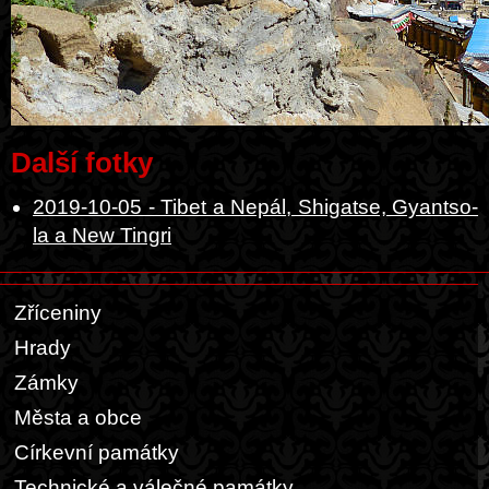
Další fotky
2019-10-05 - Tibet a Nepál, Shigatse, Gyantso-
la a New Tingri
Zříceniny
Hrady
Zámky
Města a obce
Církevní památky
Technické a válečné památky