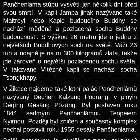
Pančhenlama stúpu vysvětil jen několik dní před
svou smrtí. V kapli Jampa jinak nazývané také
Maitreyi nebo Kaple budoucího Buddhy se
nachází měděná a pozlacená socha Buddhy
budoucnosti. S výškou 26 metrů jde o jednu z
největších Buddhových soch na světě. Váží 26
tun a údajně je na ní 300 kilogramů zlata, takže
jde zároveň o největší pozlacenou sochu světa.
V takzvané Vítězné kapli se nachází socha
Tsongkhapy.
V Žikace najdeme také letní palác Pančhenlámů
nazývaný Dechen Kalzang Podrang, v pinyin
Déqìng Gésāng Pōzāng. Byl postaven roku
1844 sedmým Pančhenlámou Tenpeiem
Nyimou. Později byl zničen a současný komplex
nechal postavit roku 1955 desátý Pančhenlama.