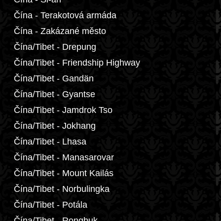
Čína - Terakotová armáda
Čína - Zakázané město
Čína/Tibet - Drepung
Čína/Tibet - Friendship Highway
Čína/Tibet - Gandän
Čína/Tibet - Gyantse
Čína/Tibet - Jamdrok Tso
Čína/Tibet - Jokhang
Čína/Tibet - Lhasa
Čína/Tibet - Manasarovar
Čína/Tibet - Mount Kailás
Čína/Tibet - Norbulingka
Čína/Tibet - Potála
Čína/Tibet - Rongbuk