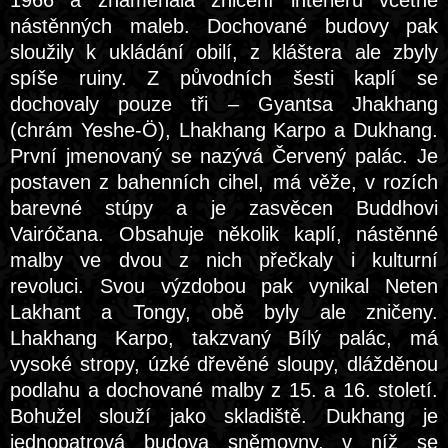
1966 a znamenala zničení interiérů včetně
nástěnných maleb. Dochované budovy pak
sloužily k ukládání obilí, z kláštera ale zbyly
spíše ruiny. Z původních šesti kaplí se
dochovaly pouze tři – Gyantsa Jhakhang
(chrám Yeshe-Ö), Lhakhang Karpo a Dukhang.
První jmenovaný se nazývá Červený palác. Je
postaven z bahenních cihel, má věže, v rozích
barevné stúpy a je zasvěcen Buddhovi
Vairóčana. Obsahuje několik kaplí, nástěnné
malby ve dvou z nich přečkaly i kulturní
revoluci. Svou výzdobou pak vynikal Neten
Lakhant a Tongy, obě byly ale zničeny.
Lhakhang Karpo, takzvaný Bílý palác, má
vysoké stropy, úzké dřevěné sloupy, dlážděnou
podlahu a dochované malby z 15. a 16. století.
Bohužel slouží jako skladiště. Dukhang je
jednopatrová budova sněmovny, v níž se