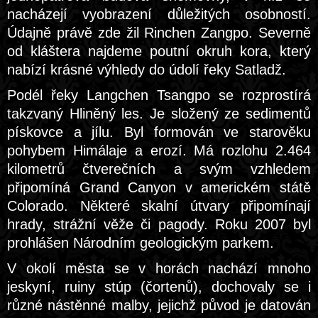
nacházejí vyobrazení důležitých osobností.
Údajně právě zde žil Rinchen Zangpo. Severně
od kláštera najdeme poutní okruh kora, který
nabízí krásné výhledy do údolí řeky Satladž.
Podél řeky Langchen Tsangpo se rozprostírá
takzvaný Hliněný les. Je složený ze sedimentů
pískovce a jílu. Byl formován ve starověku
pohybem Himálaje a erozí. Má rozlohu 2.464
kilometrů čtverečních a svým vzhledem
připomíná Grand Canyon v americkém státě
Colorado. Některé skalní útvary připomínají
hrady, strážní věže či pagody. Roku 2007 byl
prohlášen Národním geologickým parkem.
V okolí města se v horách nachází mnoho
jeskyní, ruiny stúp (čortenů), dochovaly se i
různé nástěnné malby, jejichž původ je datován