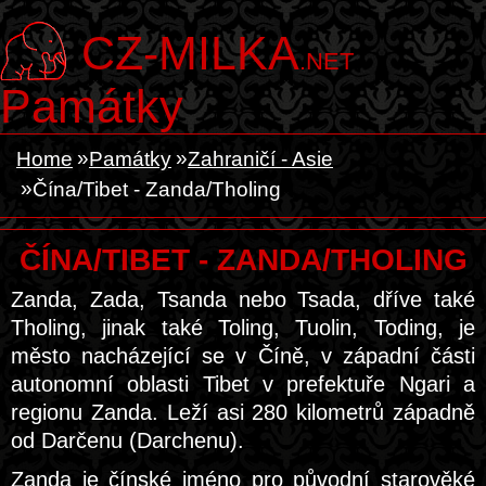
CZ-MILKA
.NET
Památky
Home
Památky
Zahraničí - Asie
Čína/Tibet - Zanda/Tholing
ČÍNA/TIBET - ZANDA/THOLING
Zanda, Zada, Tsanda nebo Tsada, dříve také
Tholing, jinak také Toling, Tuolin, Toding, je
město nacházející se v Číně, v západní části
autonomní oblasti Tibet v prefektuře Ngari a
regionu Zanda. Leží asi 280 kilometrů západně
od Darčenu (Darchenu).
Zanda je čínské jméno pro původní starověké