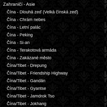
Zahraničí - Asie
Čína - Dlouhá zeď (Velká čínská zeď)
Čína - Chrám nebes
Čína - Letní palác
Čína - Peking
Čína - Si-an
Čína - Terakotová armáda
Čína - Zakázané město
Čína/Tibet - Drepung
Čína/Tibet - Friendship Highway
Čína/Tibet - Gandän
Čína/Tibet - Gyantse
Čína/Tibet - Jamdrok Tso
Čína/Tibet - Jokhang