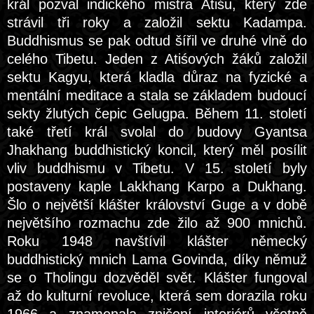
král pozval indického mistra Atiśu, který zde
strávil tři roky a založil sektu Kadampa.
Buddhismus se pak odtud šířil ve druhé vlně do
celého Tibetu. Jeden z Atiśových žáků založil
sektu Kagyu, která kladla důraz na fyzické a
mentální meditace a stala se základem budoucí
sekty žlutých čepic Gelugpa. Během 11. století
také třetí král svolal do budovy Gyantsa
Jhakhang buddhistický koncil, který měl posílit
vliv buddhismu v Tibetu. V 15. století byly
postaveny kaple Lakkhang Karpo a Dukhang.
Šlo o největší klášter království Guge a v době
největšího rozmachu zde žilo až 900 mnichů.
Roku 1948 navštívil klášter německý
buddhistický mnich Lama Govinda, díky němuž
se o Tholingu dozvěděl svět. Klášter fungoval
až do kulturní revoluce, která sem dorazila roku