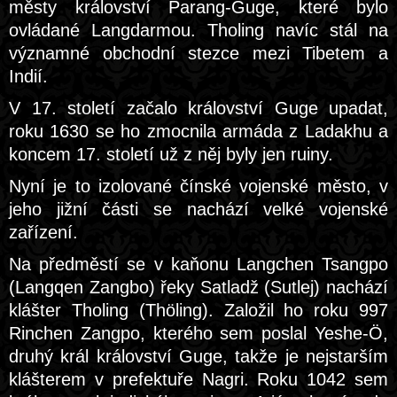
městy království Parang-Guge, které bylo
ovládané Langdarmou. Tholing navíc stál na
významné obchodní stezce mezi Tibetem a
Indií.
V 17. století začalo království Guge upadat,
roku 1630 se ho zmocnila armáda z Ladakhu a
koncem 17. století už z něj byly jen ruiny.
Nyní je to izolované čínské vojenské město, v
jeho jižní části se nachází velké vojenské
zařízení.
Na předměstí se v kaňonu Langchen Tsangpo
(Langqen Zangbo) řeky Satladž (Sutlej) nachází
klášter Tholing (Thöling). Založil ho roku 997
Rinchen Zangpo, kterého sem poslal Yeshe-Ö,
druhý král království Guge, takže je nejstarším
klášterem v prefektuře Nagri. Roku 1042 sem