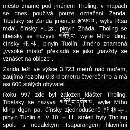
město známé pod jménem Tholing, v mapách
se dnes používá pouze označení Zanda.
Tibetsky se Zanda jmenuje རྩ་མདའ་, wylie Rtsa
mda', čínsky 札达, pinyin Zhádá. Tholing se
tibetsky se nazývá མཐོ་ལྡིང་, wylie Mtho lding,
čínsky 托林, pinyin Tuōlín. Jméno znamená
„vysoké místo“ překládá se jako „navždy se
vznášet na obloze“.
Zanda leží ve výšce 3.723 metrů nad mořem,
zaujímá rozlohu 0,3 kilometru čtverečního a má
asi 600 stálých obyvatel.
Roku 997 zde byl založen klášter Tholing.
Tibetsky se nazývá མཐོ་ལྡིང་དགོན་པ, wylie Mtho
lding dgon pa, čínsky zjednodušeně 托林寺,
pinyin Tuolin si. V 10. – 11. století byly Tholing
spolu s nedalekým Tsaparangem hlavními