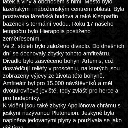
látek a vlny a obchodem s nimi. Město bylo
lázeňským i náboženským centrem oblasti. Byla
postavena lázeňská budova a také Kleopatřin
bazének s termální vodou. Roku 17 našeho
letopočtu bylo Hierapolis postiženo
zemětřesením.
Ve 2. století bylo založeno divadlo. Do dnešních
dní se dochovaly zbytky tohoto amfiteátru.
Divadlo bylo zasvěceno bohyni Artemis, což
dosvědčují reliéfy v proscéniu, na kterých jsou
zobrazeny výjevy ze života této bohyně.
Amfiteátr byl pro 15.000 návštěvníků a měl
dvouúrovňové jeviště, tedy zvlášť pro herce a
pro hudebníky.
K vidění jsou také zbytky Apollónova chrámu s
jeskyní nazývanou Plutoneion. Jeskyně byla
naplněna jedovanými plyny a používala se jako
věštírna.