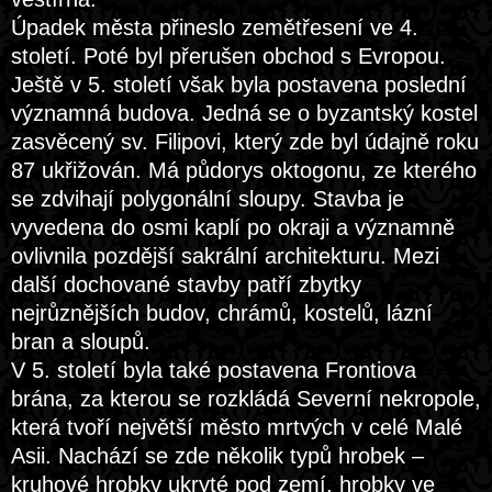
Úpadek města přineslo zemětřesení ve 4.
století. Poté byl přerušen obchod s Evropou.
Ještě v 5. století však byla postavena poslední
významná budova. Jedná se o byzantský kostel
zasvěcený sv. Filipovi, který zde byl údajně roku
87 ukřižován. Má půdorys oktogonu, ze kterého
se zdvihají polygonální sloupy. Stavba je
vyvedena do osmi kaplí po okraji a významně
ovlivnila pozdější sakrální architekturu. Mezi
další dochované stavby patří zbytky
nejrůznějších budov, chrámů, kostelů, lázní
bran a sloupů.
V 5. století byla také postavena Frontiova
brána, za kterou se rozkládá Severní nekropole,
která tvoří největší město mrtvých v celé Malé
Asii. Nachází se zde několik typů hrobek –
kruhové hrobky ukryté pod zemí, hrobky ve