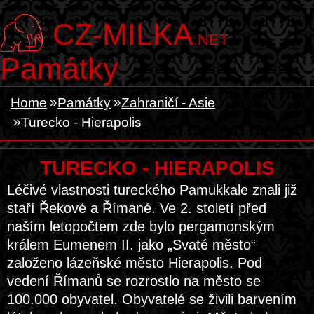
CZ-MILKA
.NET
Památky
Home
Památky
Zahraničí - Asie
Turecko - Hierapolis
TURECKO - HIERAPOLIS
Léčivé vlastnosti tureckého Pamukkale znali již
staří Řekové a Římané. Ve 2. století před
naším letopočtem zde bylo pergamonským
králem Eumenem II. jako „Svaté město“
založeno lázeňské město Hierapolis. Pod
vedení Římanů se rozrostlo na město se
100.000 obyvatel. Obyvatelé se živili barvením