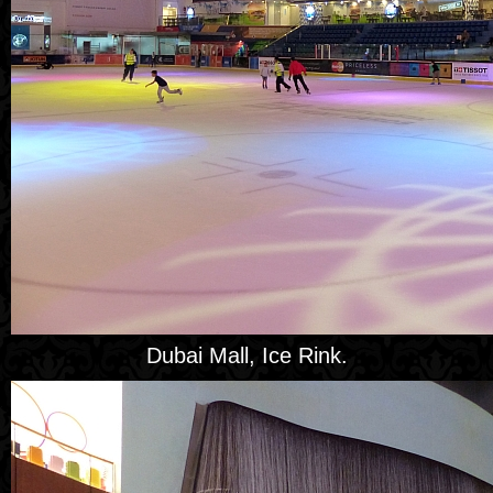
Dubai Mall, Ice Rink.