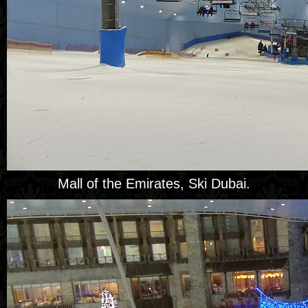
Mall of the Emirates, Ski Dubai.