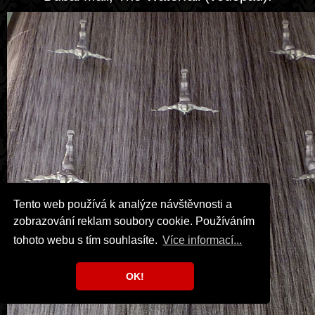
Tento web používá k analýze návštěvnosti a
zobrazování reklam soubory cookie. Používáním
tohoto webu s tím souhlasíte.
Více informací...
OK!