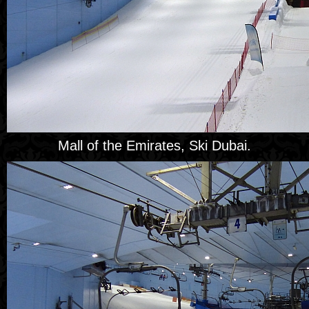
Mall of the Emirates, Ski Dubai.