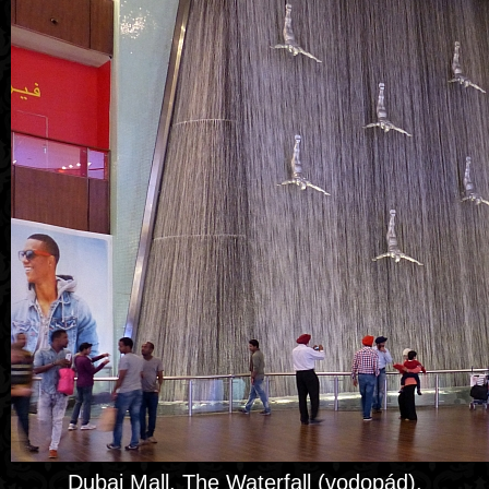
Dubai Mall, The Waterfall (vodopád).