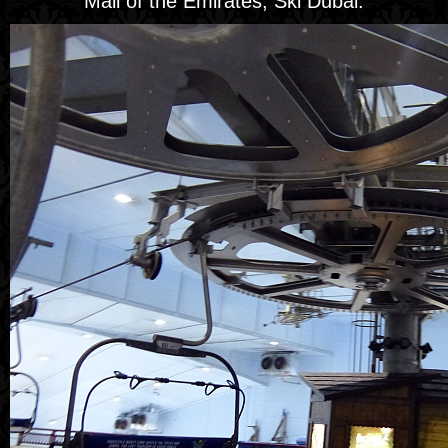
Mall of the Emirates, Ski Dubai.