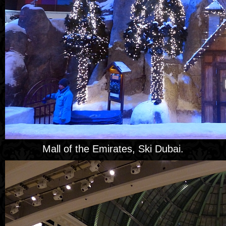
Mall of the Emirates, Ski Dubai.