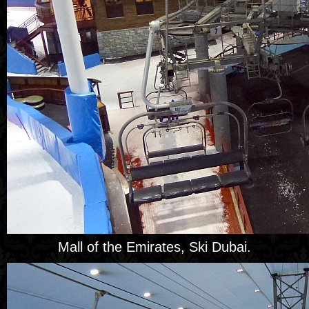
Mall of the Emirates, Ski Dubai.