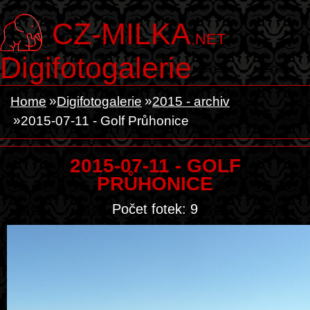
CZ-MILKA
.NET
Digifotogalerie
Home
Digifotogalerie
2015 - archiv
2015-07-11 - Golf Průhonice
2015-07-11 - GOLF
PRŮHONICE
Počet fotek: 9