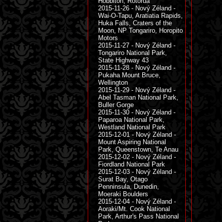
Hobbiton, Rotorua
2015-11-26 - Nový Zéland -
Wai-O-Tapu, Aratiatia Rapids,
Huka Falls, Craters of the
Moon, NP Tongariro, Horopito
Motors
2015-11-27 - Nový Zéland -
Tongariro National Park,
State Highway 43
2015-11-28 - Nový Zéland -
Pukaha Mount Bruce,
Wellington
2015-11-29 - Nový Zéland -
Abel Tasman National Park,
Buller Gorge
2015-11-30 - Nový Zéland -
Paparoa National Park,
Westland National Park
2015-12-01 - Nový Zéland -
Mount Aspiring National
Park, Queenstown, Te Anau
2015-12-02 - Nový Zéland -
Fiordland National Park
2015-12-03 - Nový Zéland -
Surat Bay, Otago
Penninsula, Dunedin,
Moeraki Boulders
2015-12-04 - Nový Zéland -
Aoraki/Mt. Cook National
Park, Arthur's Pass National