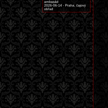
ambasád
2026-06-14 - Praha, čajový
obřad