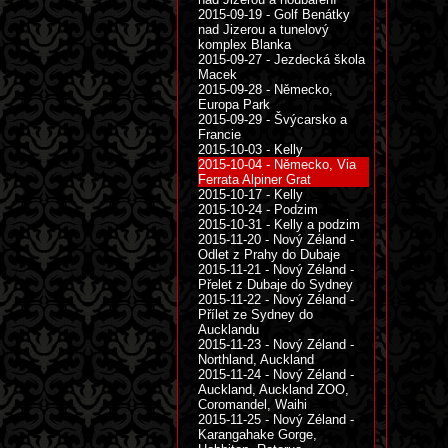
2015-09-19 - Golf Benátky
nad Jizerou a tunelový
komplex Blanka
2015-09-27 - Jezdecká škola
Macek
2015-09-28 - Německo,
Europa Park
2015-09-29 - Švýcarsko a
Francie
2015-10-03 - Kelly
2015-10-04 - Německo, Via
Ferrata Alpiner Grat
2015-10-17 - Kelly
2015-10-24 - Podzim
2015-10-31 - Kelly a podzim
2015-11-20 - Nový Zéland -
Odlet z Prahy do Dubaje
2015-11-21 - Nový Zéland -
Přelet z Dubaje do Sydney
2015-11-22 - Nový Zéland -
Přílet ze Sydney do
Aucklandu
2015-11-23 - Nový Zéland -
Northland, Auckland
2015-11-24 - Nový Zéland -
Auckland, Auckland ZOO,
Coromandel, Waihi
2015-11-25 - Nový Zéland -
Karangahake Gorge,