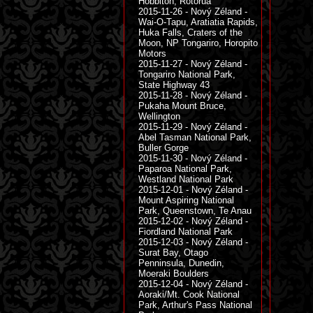
Hobbiton, Rotorua
2015-11-26 - Nový Zéland -
Wai-O-Tapu, Aratiatia Rapids,
Huka Falls, Craters of the
Moon, NP Tongariro, Horopito
Motors
2015-11-27 - Nový Zéland -
Tongariro National Park,
State Highway 43
2015-11-28 - Nový Zéland -
Pukaha Mount Bruce,
Wellington
2015-11-29 - Nový Zéland -
Abel Tasman National Park,
Buller Gorge
2015-11-30 - Nový Zéland -
Paparoa National Park,
Westland National Park
2015-12-01 - Nový Zéland -
Mount Aspiring National
Park, Queenstown, Te Anau
2015-12-02 - Nový Zéland -
Fiordland National Park
2015-12-03 - Nový Zéland -
Surat Bay, Otago
Penninsula, Dunedin,
Moeraki Boulders
2015-12-04 - Nový Zéland -
Aoraki/Mt. Cook National
Park, Arthur's Pass National