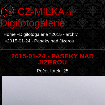
CZ-MILKA
.NET
Digifotogalerie
Home
Digifotogalerie
2015 - archiv
2015-01-24 - Paseky nad Jizerou
2015-01-24 - PASEKY NAD
JIZEROU
Počet fotek: 25