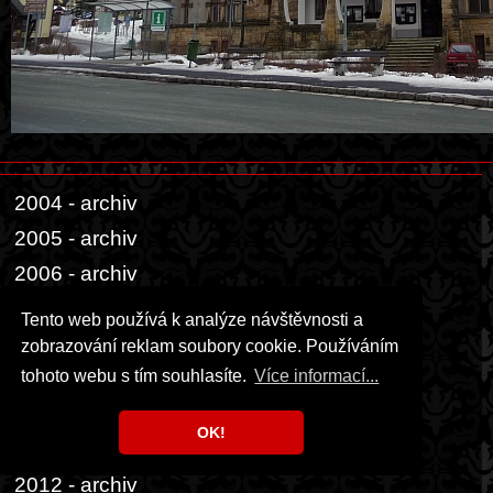
2004 - archiv
2005 - archiv
2006 - archiv
2007 - archiv
Tento web používá k analýze návštěvnosti a
2008 - archiv
zobrazování reklam soubory cookie. Používáním
tohoto webu s tím souhlasíte.
Více informací...
2009 - archiv
2010 - archiv
OK!
2011 - archiv
2012 - archiv