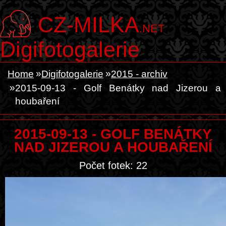
CZ-MILKA
.NET
Digifotogalerie
Home
Digifotogalerie
2015 - archiv
2015-09-13 - Golf Benátky nad Jizerou a
houbaření
2015-09-13 - GOLF BENÁTKY
NAD JIZEROU A HOUBAŘENÍ
Počet fotek: 22