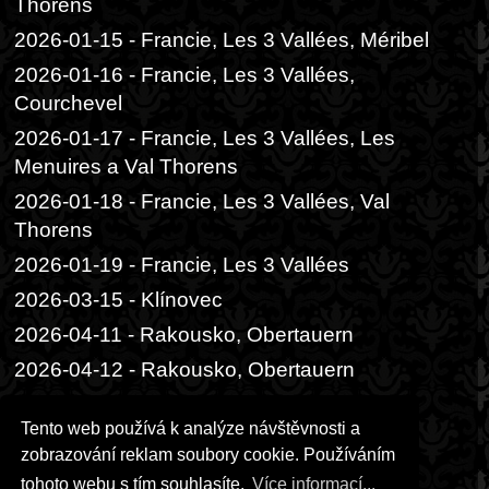
Thorens
2026-01-15 - Francie, Les 3 Vallées, Méribel
2026-01-16 - Francie, Les 3 Vallées,
Courchevel
2026-01-17 - Francie, Les 3 Vallées, Les
Menuires a Val Thorens
2026-01-18 - Francie, Les 3 Vallées, Val
Thorens
2026-01-19 - Francie, Les 3 Vallées
2026-03-15 - Klínovec
2026-04-11 - Rakousko, Obertauern
2026-04-12 - Rakousko, Obertauern
2026-06-05 - Praha, Divadlo Radka
Tento web používá k analýze návštěvnosti a
Brzobohatého
zobrazování reklam soubory cookie. Používáním
2026-06-06 - Praha, Festival ambasád
tohoto webu s tím souhlasíte.
Více informací...