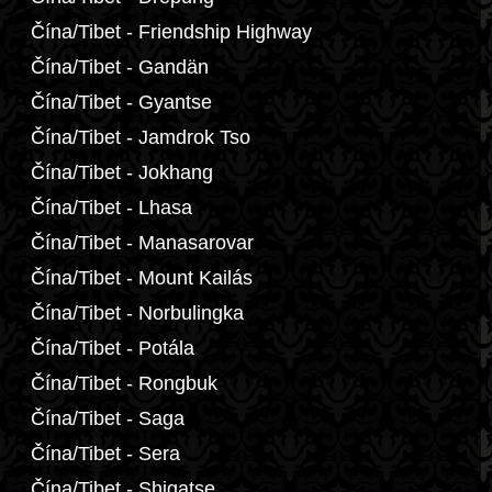
Čína/Tibet - Friendship Highway
Čína/Tibet - Gandän
Čína/Tibet - Gyantse
Čína/Tibet - Jamdrok Tso
Čína/Tibet - Jokhang
Čína/Tibet - Lhasa
Čína/Tibet - Manasarovar
Čína/Tibet - Mount Kailás
Čína/Tibet - Norbulingka
Čína/Tibet - Potála
Čína/Tibet - Rongbuk
Čína/Tibet - Saga
Čína/Tibet - Sera
Čína/Tibet - Shigatse