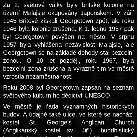
Za 2. světové války byly britské kolonie na
území Malajsie okupovány Japonskem. V září
1945 Britové získali Georgetown zpět, ale roku
1946 byla kolonie zrušena. K 1. lednu 1957 pak
byl Georgetown povýšen na město. V srpnu
1957 byla vyhlášena nezávislost Malajsie, ale
Georgetown se na základě dohody stal bezcelní
zónou. O 10 let později, roku 1967, byla
bezcelní zóna zrušena a výrazně tím ve městě
vzrostla nezaměstnanost.
Roku 2008 byl Georgetown zapsán na seznam
světového kulturního dědictví UNESCO.
Ve městě je řada významných historických
budov. A údajně také ulice, ve které se nachází
kostel St. George's Anglican Church
(Anglikánský kostel sv. Jiří), buddhistický