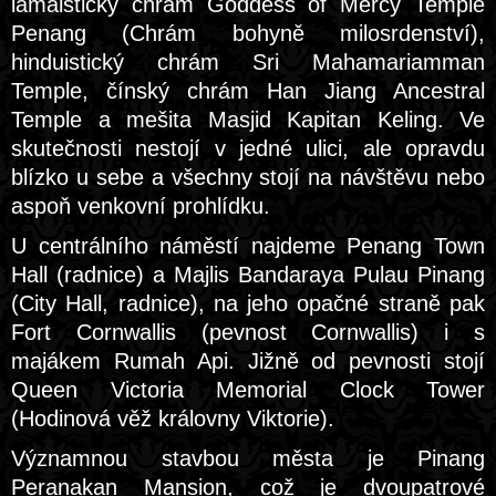
lamaistický chrám Goddess of Mercy Temple
Penang (Chrám bohyně milosrdenství),
hinduistický chrám Sri Mahamariamman
Temple, čínský chrám Han Jiang Ancestral
Temple a mešita Masjid Kapitan Keling. Ve
skutečnosti nestojí v jedné ulici, ale opravdu
blízko u sebe a všechny stojí na návštěvu nebo
aspoň venkovní prohlídku.
U centrálního náměstí najdeme Penang Town
Hall (radnice) a Majlis Bandaraya Pulau Pinang
(City Hall, radnice), na jeho opačné straně pak
Fort Cornwallis (pevnost Cornwallis) i s
majákem Rumah Api. Jižně od pevnosti stojí
Queen Victoria Memorial Clock Tower
(Hodinová věž královny Viktorie).
Významnou stavbou města je Pinang
Peranakan Mansion, což je dvoupatrové