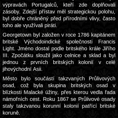
výpravách Portugalců, kteří zde doplňovali
zásoby. Zdejší přístav měl strategickou polohu,
byl dobře chráněný před přírodními vlivy, často
toho ale využívali piráti.
Georgetown byl založen v roce 1786 kapitánem
britské Východoindické společnosti Francis
Light. Jméno dostal podle britského krále Jiřího
III. Zpočátku sloužil jako celnice a sklad a byl
jednou z prvních britských kolonií v celé
jihovýchodní Asii.
Město bylo součástí takzvaných Průlivových
osad, což byla skupina britských osad v
blízkosti Malacké úžiny, přes kterou vedla řada
námořních cest. Roku 1867 se Průlivové osady
staly takzvanou korunní kolonií patřící britské
koruně.