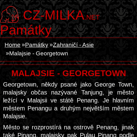
CZ-MILKA
.NET
Památky
Home
Památky
Zahraničí - Asie
Malajsie - Georgetown
MALAJSIE - GEORGETOWN
Georgetown, někdy psané jako George Town,
malajsky občas nazývané Tanjung, je město
ležící v Malajsii ve státě Penang. Je hlavním
městem Penangu a druhým největším městem
Malajsie.
Město se rozprostírá na ostrově Penang, jinak
také Pinang, malajsky pak Pulau Pinang podle