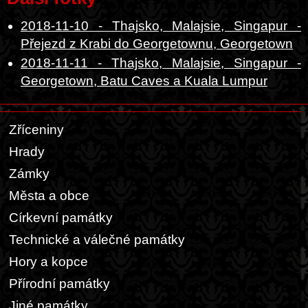
2018-11-10 - Thajsko, Malajsie, Singapur -
Přejezd z Krabi do Georgetownu, Georgetown
2018-11-11 - Thajsko, Malajsie, Singapur -
Georgetown, Batu Caves a Kuala Lumpur
Zříceniny
Hrady
Zámky
Města a obce
Církevní památky
Technické a válečné památky
Hory a kopce
Přírodní památky
Jiné památky