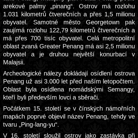
arekové palmy „pinang“. Ostrov má rozlohu
1.031 kilometrů čtverečních a přes 1,5 milionu
obyvatel. Samotné město Georgetown pak
zaujímá rozlohu 122,79 kilometrů čtverečních a
má přes 700 tisíc obyvatel. Celá metropolitní
oblast zvaná Greater Penang má asi 2,5 milionu
obyvatel a je druhou největší konurbací v
Malajsii.
Archeologické nálezy dokládají osídlení ostrova
Penang už asi 3.000 let před naším letopočtem.
Oblast byla osídlena nomádskými Semangy,
kteří byli především lovci a sběrači.
Počátkem 15. století se v čínských námořních
mapách poprvé objevil název Penang, tehdy ve
tvaru „Ping-lang-yu“.
V 16. století sloužil ostrov jako zastávka při