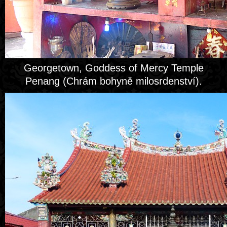
Georgetown, Goddess of Mercy Temple
Penang (Chrám bohyně milosrdenství).