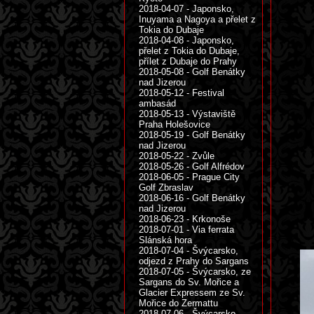
2018-04-07 - Japonsko,
Inuyama a Nagoya a přelet z
Tokia do Dubaje
2018-04-08 - Japonsko,
přelet z Tokia do Dubaje,
přílet z Dubaje do Prahy
2018-05-08 - Golf Benátky
nad Jizerou
2018-05-12 - Festival
ambasád
2018-05-13 - Výstaviště
Praha Holešovice
2018-05-19 - Golf Benátky
nad Jizerou
2018-05-22 - Zvůle
2018-05-26 - Golf Alfrédov
2018-06-05 - Prague City
Golf Zbraslav
2018-06-16 - Golf Benátky
nad Jizerou
2018-06-23 - Krkonoše
2018-07-01 - Via ferrata
Slánská hora
2018-07-04 - Švýcarsko,
odjezd z Prahy do Sargans
2018-07-05 - Švýcarsko, ze
Sargans do Sv. Mořice a
Glacier Expressem ze Sv.
Mořice do Zermattu
2018-07-06 - Švýcarsko,