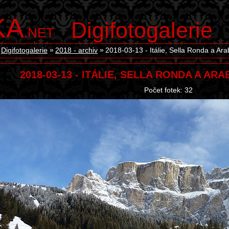
KA
Digifotogalerie
.NET
Digifotogalerie
2018 - archiv
2018-03-13 - Itálie, Sella Ronda a A
2018-03-13 - ITÁLIE, SELLA RONDA A 
Počet fotek: 32