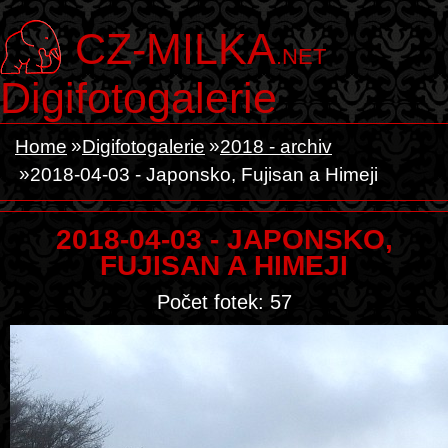
CZ-MILKA
.NET
Digifotogalerie
Home
Digifotogalerie
2018 - archiv
2018-04-03 - Japonsko, Fujisan a Himeji
2018-04-03 - JAPONSKO,
FUJISAN A HIMEJI
Počet fotek: 57