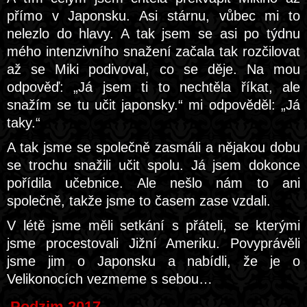
přímo v Japonsku. Asi stárnu, vůbec mi to
nelezlo do hlavy. A tak jsem se asi po týdnu
mého intenzivního snažení začala tak rozčilovat
až se Miki podivoval, co se děje. Na mou
odpověď: „Já jsem ti to nechtěla říkat, ale
snažím se tu učit japonsky.“ mi odpověděl: „Já
taky.“
A tak jsme se společně zasmáli a nějakou dobu
se trochu snažili učit spolu. Já jsem dokonce
pořídila učebnice. Ale nešlo nám to ani
společně, takže jsme to časem zase vzdali.
V létě jsme měli setkání s přáteli, se kterými
jsme procestovali Jižní Ameriku. Povyprávěli
jsme jim o Japonsku a nabídli, že je o
Velikonocích vezmeme s sebou…
Podzim 2017