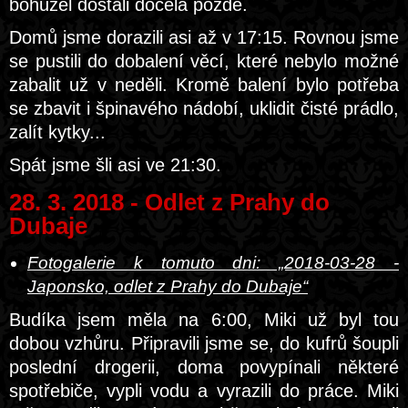
bohužel dostali docela pozdě.
Domů jsme dorazili asi až v 17:15. Rovnou jsme
se pustili do dobalení věcí, které nebylo možné
zabalit už v neděli. Kromě balení bylo potřeba
se zbavit i špinavého nádobí, uklidit čisté prádlo,
zalít kytky...
Spát jsme šli asi ve 21:30.
28. 3. 2018 - Odlet z Prahy do
Dubaje
Fotogalerie k tomuto dni: „2018-03-28 -
Japonsko, odlet z Prahy do Dubaje“
Budíka jsem měla na 6:00, Miki už byl tou
dobou vzhůru. Připravili jsme se, do kufrů šoupli
poslední drogerii, doma povypínali některé
spotřebiče, vypli vodu a vyrazili do práce. Miki