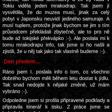
Tokiu viděla jeden mrakodrap. Tak jsem jí
vysvětlila, že do muzea musí, jinak za celý
pobyt v Japonsku neuvidí jediného samuraje. A
musí tuplem, protože jinak bychom se jim s tím
průvodcem překládali zbytečně, ale to pro ně
bude až tokijské překvápko :-). Ale poslala mi k
tomu mrakodrapu info, tak jsme si ho našli a
zjistili, že u něj tak jako tak vlastně budeme :-).
Den předem…
Ráno jsem I. poslala info o tom, co všechno
dobrého bychom měli během letu dostat k jídlu.
Tak snad nedojde k nějaké změně, už mám
vybráno :-).
Odpoledne jsem si prošla připravené podklady a
připravila itinerář k tisku. Z práce jsme se