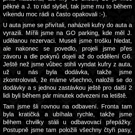
pěkné a J. to rád slyšel, tak jsme mu to během
víkendu moc rádi a často opakovali :-).
U auta jsme se přivítali, naházeli kufry do auta a
vyrazili. Mířili jsme na GO parking, kde měl J.
udělanou rezervaci. Museli jsme trošku hledat,
ale nakonec se povedlo, projeli jsme přes
závoru a dle pokynů dojeli až do oddělení G6.
Ještě než jsme vůbec stihli vyndat kufry z auta,
už u nás byla dodávka, takže jsme
zkontrolovali, že máme všechno, naložili se do
dodávky a s jednou zastávkou ještě pro další 2
lidi byli během pár minutek odvezeni na letiště.
Tam jsme šli rovnou na odbavení. Fronta tam
byla kratičká a ubíhala rychle, takže jsme
během chvilky stáli u odbavovací přepážky.
Postupně jsme tam položili všechny čtyři pasy,