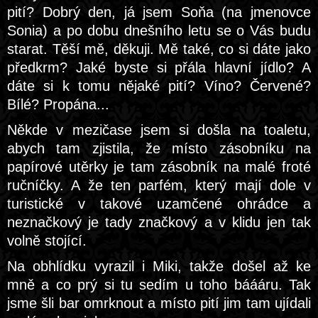
pití? Dobrý den, já jsem Soňa (na jmenovce
Sonia) a po dobu dnešního letu se o Vás budu
starat. Těší mě, děkuji. Mě také, co si dáte jako
předkrm? Jaké byste si přála hlavní jídlo? A
dáte si k tomu nějaké pití? Víno? Červené?
Bílé? Propána...
Někde v mezičase jsem si došla na toaletu,
abych tam zjistila, že místo zásobníku na
papírové utěrky je tam zásobník na malé froté
ručníčky. A že ten parfém, který mají dole v
turistické v takové uzamčené ohrádce a
neznačkový je tady značkový a v klidu jen tak
volně stojící.
Na obhlídku vyrazil i Miki, takže došel až ke
mně a co prý si tu sedím u toho báááru. Tak
jsme šli bar omrknout a místo pití jim tam ujídali