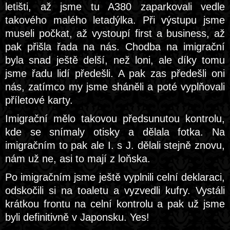
letišti, až jsme tu A380 zaparkovali vedle
takového malého letadýlka. Při výstupu jsme
museli počkat, až vystoupí first a business, až
pak přišla řada na nás. Chodba na imigrační
byla snad ještě delší, než loni, ale díky tomu
jsme řadu lidí předešli. A pak zas předešli oni
nás, zatímco my jsme sháněli a poté vyplňovali
příletové karty.
Imigrační mělo takovou předsunutou kontrolu,
kde se snímaly otisky a dělala fotka. Na
imigračním to pak ale I. s J. dělali stejně znovu,
nám už ne, asi to mají z loňska.
Po imigračním jsme ještě vyplnili celní deklaraci,
odskočili si na toaletu a vyzvedli kufry. Vystáli
krátkou frontu na celní kontrolu a pak už jsme
byli definitivně v Japonsku. Yes!