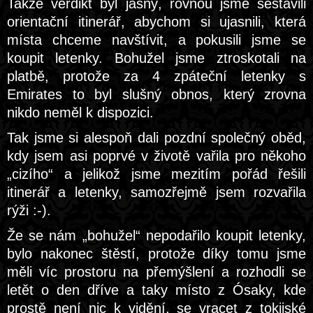
Takže verdikt byl jasný, rovnou jsme sestavili
orientační itinerář, abychom si ujasnili, která
místa chceme navštívit, a pokusili jsme se
koupit letenky. Bohužel jsme ztroskotali na
platbě, protože za 4 zpáteční letenky s
Emirates to byl slušný obnos, který zrovna
nikdo neměl k dispozici.
Tak jsme si alespoň dali pozdní společný oběd,
kdy jsem asi poprvé v životě vařila pro někoho
„cizího“ a jelikož jsme mezitím pořád řešili
itinerář a letenky, samozřejmě jsem rozvařila
rýži :-).
Že se nám „bohužel“ nepodařilo koupit letenky,
bylo nakonec štěstí, protože díky tomu jsme
měli víc prostoru na přemýšlení a rozhodli se
letět o den dříve a taky místo z Ósaky, kde
prostě není nic k vidění, se vracet z tokijské