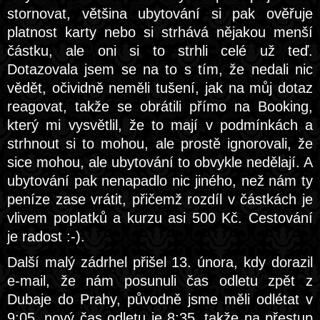
stornovat, většina ubytování si pak ověřuje
platnost karty nebo si strhává nějakou menší
částku, ale oni si to strhli celé už teď.
Dotazovala jsem se na to s tím, že nedali nic
vědět, očividně neměli tušení, jak na můj dotaz
reagovat, takže se obrátili přímo na Booking,
který mi vysvětlil, že to mají v podmínkách a
strhnout si to mohou, ale prostě ignorovali, že
sice mohou, ale ubytování to obvykle nedělají. A
ubytování pak nenapadlo nic jiného, než nám ty
peníze zase vrátit, přičemž rozdíl v částkách je
vlivem poplatků a kurzu asi 500 Kč. Cestování
je radost :-).
Další malý zádrhel přišel 13. února, kdy dorazil
e-mail, že nám posunuli čas odletu zpět z
Dubaje do Prahy, původně jsme měli odlétat v
9:05, nový čas odletu je 8:35, takže na přestup