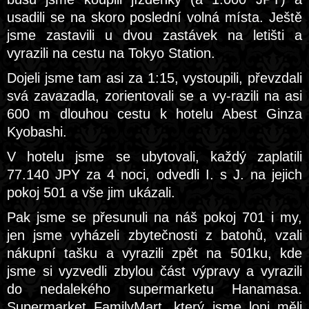
usadili se na skoro poslední volná místa. Ještě
jsme zastavili u dvou zastávek na letišti a
vyrazili na cestu na Tokyo Station.
Dojeli jsme tam asi za 1:15, vystoupili, převzdali
svá zavazadla, zorientovali se a vy-razili na asi
600 m dlouhou cestu k hotelu Abest Ginza
Kyobashi.
V hotelu jsme se ubytovali, každý zaplatili
77.140 JPY za 4 noci, odvedli I. s J. na jejich
pokoj 501 a vše jim ukázali.
Pak jsme se přesunuli na náš pokoj 701 i my,
jen jsme vyházeli zbytečnosti z batohů, vzali
nákupní tašku a vyrazili zpět na 501ku, kde
jsme si vyzvedli zbylou část výpravy a vyrazili
do nedalekého supermarketu Hanamasa.
Supermarket FamilyMart, který jsme loni měli