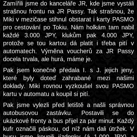
Zamířili jsme do kanceláře JR, kde jsme vystáli
strašnou frontu na JR Passy. Tak strašnou, že
Miki v mezičase stihnul obstarat i karty PASMO
pro cestování po Tokiu. Nám holkám tam nabil
každé 3.000 JPY, klukům pak 4.000 JPY,
protože se tou kartou dá platit i třeba pití v
automatech. Výměna voucherů za JR Passy
docela trvala, ale hurá, máme je.
Pak jsem konečně předala I. s J. jejich jeny,
které byly doteď zahrabané mezi našimi
doklady. Miki rovnou vyzkoušel svou PASMO
kartu v automatu a koupil si pití.
Pak jsme vylezli před letiště a našli správnou
autobusovou zastávku. Postavili se do
ukázkové fronty a bus přijel za pár minut. Každý
kufr označili páskou, od níž nám dali útržek. V
busu jsme koupili jízdenky (á 1.000 JPY) a