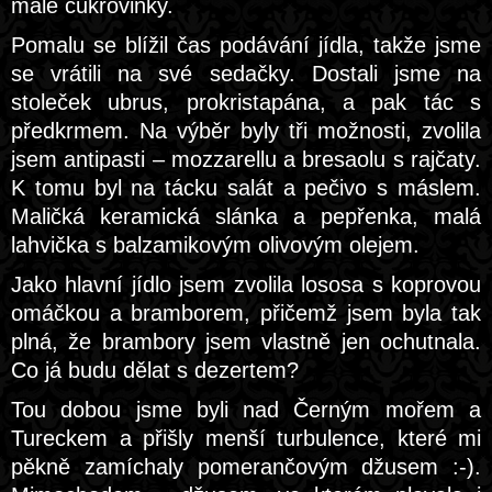
malé cukrovinky.
Pomalu se blížil čas podávání jídla, takže jsme
se vrátili na své sedačky. Dostali jsme na
stoleček ubrus, prokristapána, a pak tác s
předkrmem. Na výběr byly tři možnosti, zvolila
jsem antipasti – mozzarellu a bresaolu s rajčaty.
K tomu byl na tácku salát a pečivo s máslem.
Maličká keramická slánka a pepřenka, malá
lahvička s balzamikovým olivovým olejem.
Jako hlavní jídlo jsem zvolila lososa s koprovou
omáčkou a bramborem, přičemž jsem byla tak
plná, že brambory jsem vlastně jen ochutnala.
Co já budu dělat s dezertem?
Tou dobou jsme byli nad Černým mořem a
Tureckem a přišly menší turbulence, které mi
pěkně zamíchaly pomerančovým džusem :-).