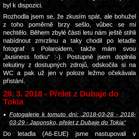
byl k dispozici.
Rozhodla jsem se, že zkusím spát, ale bohužel
z toho poměrně brzy sešlo, vůbec se mi
nechtělo. Během zbylé části letu nám ještě stihli
nabídnout zmrzlinu a taky chodil po letadle
fotograf s Polaroidem, takže mám svou
„business fotku“ :-). Postupně jsem doplnila
tekutiny z dostupných zdrojů, odskočila si na
WC a pak už jen v poloze ležmo očekávala
přistání.
29. 3. 2018 - Přelet z Dubaje do
Tokia
Fotogalerie k tomuto dni: „2018-03-28 - 2018-
03-29 - Japonsko, přelet z Dubaje do Tokia“
Do letadla (A6-EUE) jsme nastupovali v