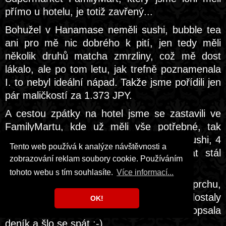
přímo u hotelu, je totiž zavřený...
Bohužel v Hanamase neměli sushi, bubble tea
ani pro mě nic dobrého k pití, jen tedy měli
několik druhů matcha zmrzliny, což mě dost
lákalo, ale po tom letu, jak trefně poznamenala
I. to nebyl ideální nápad. Takže jsme pořídili jen
pár maličkostí za 1.373 JPY.
A cestou zpátky na hotel jsme se zastavili ve
FamilyMartu, kde už měli vše potřebné, tak
jsem si to brala ve velkém – 3 krabičky sushi, 4
Tento web používá k analýze návštěvnosti a
bubble tea, něco k snídani... Tentokrát stál
zobrazování reklam soubory cookie. Používáním
nákup 3.147 JPY.
tohoto webu s tím souhlasíte.
Více informací...
Po návratu na pokoj jsem si dala sprchu,
vyprala svůj svetr a Mikiho košili, které dostaly
OK!
cestou zabrat, povečeřeli jsme sushi, já dopsala
deník a šlo se spát :-).