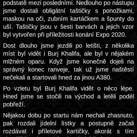
podstatě mezi posledními. Nedlouho po nástupu
jsme dostali obligátní taštičky s ponožkami,
maskou na oči, zubním kartáčkem a špunty do
uší. Taštičky jsou v šesti barvách a jejich vzor
byl vytvořen při příležitosti konání Expo 2020.
Dost dlouho jsme jezdili po letišti, z několika
míst byl vidět i Burj Khalifa, ale byl v nějakém
mlžném oparu. Když jsme konečně dojeli na
správný konec ranveje, tak už jsme naštěstí
nečekali a startovali hned za jinou A380.
Po vzletu byl Burj Khalifa vidět o něco lépe.
Hned jsme se stočili na východ a letěli podél
pobřeží.
Nějakou dobu po startu nám nechali zhasnuto,
pak rozdali jídelní lístky a postupně začali
rozdávat i příletové kartičky, akorát s tím