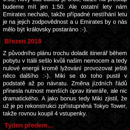
budeme mít jen 1:50. Ale ostatní lety nám
Emirates nechalo, takže případné nestíhání letu
je na jejich zodpovědnost a u Emirates by o nás
mělo být královsky postaráno :-).
Březen 2018
Z původního plánu trochu doladit itinerář během
pobytu v Itálii sešlo kvůli našim nemocem a tedy
nulové energii kromě lyžování provozovat ještě
něco dalšího :-). Miki se do toho pustil v
podstatě až po návratu. Změna jízdních řádů
přinesla nutnost menších úprav itineráře, ale nic
dramatického. A jako bonus tedy Miki zjistil, že
už je po rekonstrukci zpřístupněná Tokyo Tower,
takže rovnou koupil 4 vstupenky.
Týden předem…