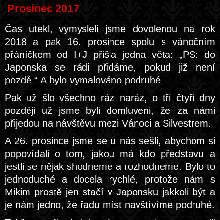
Prosinec 2017
Čas utekl, vymysleli jsme dovolenou na rok
2018 a pak 16. prosince spolu s vánočním
přáníčkem od I+J přišla jedna věta: „PS: do
Japonska se rádi přidáme, pokud již není
pozdě.“ A bylo vymalováno podruhé…
Pak už šlo všechno ráz naráz, o tři čtyři dny
později už jsme byli domluveni, že za námi
přijedou na návštěvu mezi Vánoci a Silvestrem.
A 26. prosince jsme se u nás sešli, abychom si
popovídali o tom, jakou má kdo představu a
jestli se nějak shodneme a rozhodneme. Bylo to
jednoduché a docela rychlé, protože nám s
Mikim prostě jen stačí v Japonsku jakkoli být a
je nám jedno, že řadu míst navštívíme podruhé.