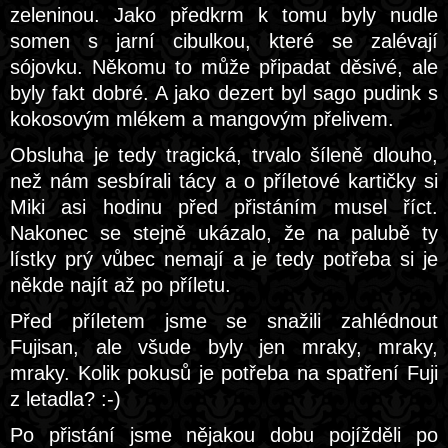
zeleninou. Jako předkrm k tomu byly nudle
somen s jarní cibulkou, které se zalévají
sójovku. Někomu to může připadat děsivé, ale
byly fakt dobré. A jako dezert byl sago pudink s
kokosovým mlékem a mangovým přelivem.
Obsluha je tedy tragická, trvalo šíleně dlouho,
než nám sesbírali tácy a o příletové kartičky si
Miki asi hodinu před přistáním musel říct.
Nakonec se stejně ukázalo, že na palubě ty
lístky prý vůbec nemají a je tedy potřeba si je
někde najít až po příletu.
Před příletem jsme se snažili zahlédnout
Fujisan, ale všude byly jen mraky, mraky,
mraky. Kolik pokusů je potřeba na spatření Fuji
z letadla? :-)
Po přistání jsme nějakou dobu pojížděli po