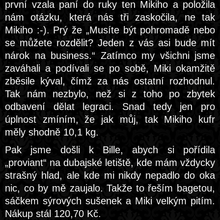
první vzala paní do ruky ten Mikiho a položila
nám otázku, která nás tři zaskočila, ne tak
Mikiho :-). Prý že „Musíte být pohromadě nebo
se můžete rozdělit? Jeden z vás asi bude mít
nárok na business.“ Zatímco my všichni jsme
zaváhali a podívali se po sobě, Miki okamžitě
zběsile kýval, čímž za nás ostatní rozhodnul.
Tak nám nezbylo, než si z toho po zbytek
odbavení dělat legraci. Snad tedy jen pro
úplnost zmíním, že jak můj, tak Mikiho kufr
měly shodně 10,1 kg.
Pak jsme došli k Bille, abych si pořídila
„proviant“ na dubajské letiště, kde mám vždycky
strašný hlad, ale kde mi nikdy nepadlo do oka
nic, co by mě zaujalo. Takže to řeším bagetou,
sáčkem sýrových sušenek a Miki velkým pitím.
Nákup stál 120,70 Kč.