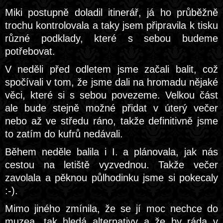
Miki postupně doladil itinerář, já ho průběžně
trochu kontrolovala a taky jsem připravila k tisku
různé podklady, které s sebou budeme
potřebovat.
V neděli před odletem jsme začali balit, což
spočívali v tom, že jsme dali na hromadu nějaké
věci, které si s sebou povezeme. Velkou část
ale bude stejně možné přidat v úterý večer
nebo až ve středu ráno, takže definitivně jsme
to zatím do kufrů nedávali.
Během neděle balila i I. a plánovala, jak nás
cestou na letiště vyzvednou. Takže večer
zavolala a pěknou půlhodinku jsme si pokecaly
:-).
Mimo jiného zmínila, že se jí moc nechce do
muzea, tak hledá alternativy a že by ráda v