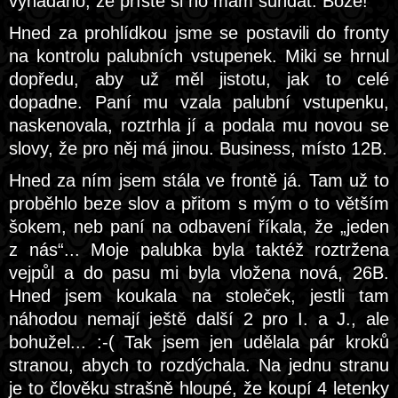
vynadáno, že příště si ho mám sundat. Bože!
Hned za prohlídkou jsme se postavili do fronty
na kontrolu palubních vstupenek. Miki se hrnul
dopředu, aby už měl jistotu, jak to celé
dopadne. Paní mu vzala palubní vstupenku,
naskenovala, roztrhla jí a podala mu novou se
slovy, že pro něj má jinou. Business, místo 12B.
Hned za ním jsem stála ve frontě já. Tam už to
proběhlo beze slov a přitom s mým o to větším
šokem, neb paní na odbavení říkala, že „jeden
z nás“... Moje palubka byla taktéž roztržena
vejpůl a do pasu mi byla vložena nová, 26B.
Hned jsem koukala na stoleček, jestli tam
náhodou nemají ještě další 2 pro I. a J., ale
bohužel... :-( Tak jsem jen udělala pár kroků
stranou, abych to rozdýchala. Na jednu stranu
je to člověku strašně hloupé, že koupí 4 letenky