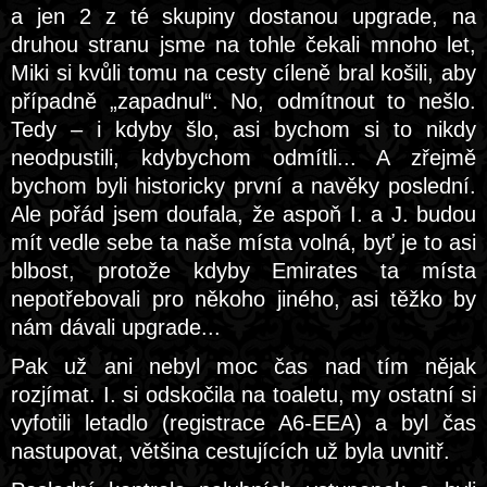
a jen 2 z té skupiny dostanou upgrade, na
druhou stranu jsme na tohle čekali mnoho let,
Miki si kvůli tomu na cesty cíleně bral košili, aby
případně „zapadnul“. No, odmítnout to nešlo.
Tedy – i kdyby šlo, asi bychom si to nikdy
neodpustili, kdybychom odmítli... A zřejmě
bychom byli historicky první a navěky poslední.
Ale pořád jsem doufala, že aspoň I. a J. budou
mít vedle sebe ta naše místa volná, byť je to asi
blbost, protože kdyby Emirates ta místa
nepotřebovali pro někoho jiného, asi těžko by
nám dávali upgrade...
Pak už ani nebyl moc čas nad tím nějak
rozjímat. I. si odskočila na toaletu, my ostatní si
vyfotili letadlo (registrace A6-EEA) a byl čas
nastupovat, většina cestujících už byla uvnitř.