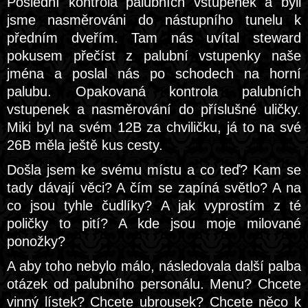
Poslední kontrola palubních vstupenek a byli
jsme nasměrováni do nástupního tunelu k
předním dveřím. Tam nás uvítal steward
pokusem přečíst z palubní vstupenky naše
jména a poslal nás po schodech na horní
palubu. Opakovaná kontrola palubních
vstupenek a nasměrování do příslušné uličky.
Miki byl na svém 12B za chviličku, já to na své
26B měla ještě kus cesty.
Došla jsem ke svému místu a co teď? Kam se
tady dávají věci? A čím se zapíná světlo? A na
co jsou tyhle čudlíky? A jak vyprostím z té
poličky to pití? A kde jsou moje milované
ponožky?
A aby toho nebylo málo, následovala další palba
otázek od palubního personálu. Menu? Chcete
vinný lístek? Chcete ubrousek? Chcete něco k