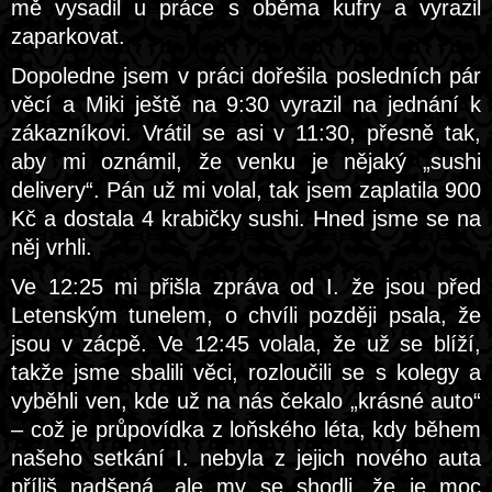
mě vysadil u práce s oběma kufry a vyrazil
zaparkovat.
Dopoledne jsem v práci dořešila posledních pár
věcí a Miki ještě na 9:30 vyrazil na jednání k
zákazníkovi. Vrátil se asi v 11:30, přesně tak,
aby mi oznámil, že venku je nějaký „sushi
delivery“. Pán už mi volal, tak jsem zaplatila 900
Kč a dostala 4 krabičky sushi. Hned jsme se na
něj vrhli.
Ve 12:25 mi přišla zpráva od I. že jsou před
Letenským tunelem, o chvíli později psala, že
jsou v zácpě. Ve 12:45 volala, že už se blíží,
takže jsme sbalili věci, rozloučili se s kolegy a
vyběhli ven, kde už na nás čekalo „krásné auto“
– což je průpovídka z loňského léta, kdy během
našeho setkání I. nebyla z jejich nového auta
příliš nadšená, ale my se shodli, že je moc