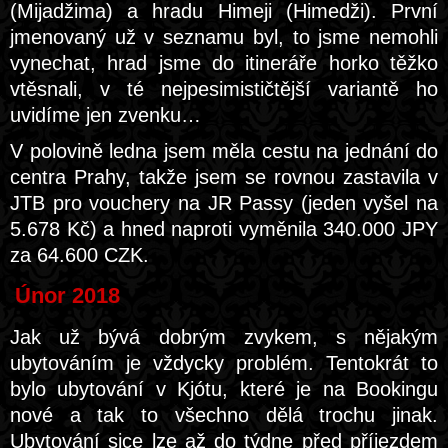
(Mijadžima) a hradu Himeji (Himedži). První
jmenovaný už v seznamu byl, to jsme nemohli
vynechat, hrad jsme do itineráře horko těžko
vtěsnali, v té nejpesimističtější variantě ho
uvidíme jen zvenku…
V polovině ledna jsem měla cestu na jednání do
centra Prahy, takže jsem se rovnou zastavila v
JTB pro vouchery na JR Passy (jeden vyšel na
5.678 Kč) a hned naproti vyměnila 340.000 JPY
za 64.600 CZK.
Únor 2018
Jak už bývá dobrým zvykem, s nějakým
ubytováním je vždycky problém. Tentokrát to
bylo ubytování v Kjótu, které je na Bookingu
nové a tak to všechno dělá trochu jinak.
Ubytování sice lze až do týdne před příjezdem