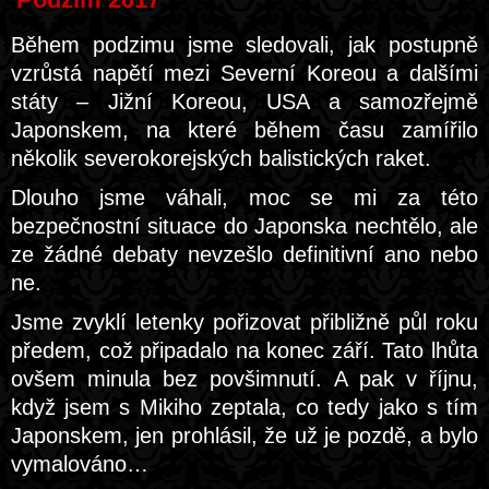
Během podzimu jsme sledovali, jak postupně
vzrůstá napětí mezi Severní Koreou a dalšími
státy – Jižní Koreou, USA a samozřejmě
Japonskem, na které během času zamířilo
několik severokorejských balistických raket.
Dlouho jsme váhali, moc se mi za této
bezpečnostní situace do Japonska nechtělo, ale
ze žádné debaty nevzešlo definitivní ano nebo
ne.
Jsme zvyklí letenky pořizovat přibližně půl roku
předem, což připadalo na konec září. Tato lhůta
ovšem minula bez povšimnutí. A pak v říjnu,
když jsem s Mikiho zeptala, co tedy jako s tím
Japonskem, jen prohlásil, že už je pozdě, a bylo
vymalováno…