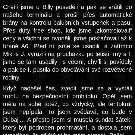
Chvíli jsme u Billy poseděli a pak se vrátili do
našeho terminálu a prošli přes automatické
brány na kontrolu palubních vstupenek a pasů.
Přes duty free shop, kde jsme „zkontrolovali“
ceny a všichni se ovoněli, jsme pokračovali až k
bráně A6. Před ní jsme se usadili, a zatímco
Miki s J. vyrazili na procházku po letišti, my s I.
jsme se tam usadily i s věcmi, chvíli si povídaly
a pak se I. pustila do obvolávání své rozvětvené
rodiny.
Když nadešel čas, zvedli jsme se a vystáli
frontu na bezpečnostní prohlídku. Opět jsem
měla na sobě totéž, co vždycky, ale tentokrát
jsem nepípala. To jsem zvědavá, co bude v
Dubaji... A přesto jsem si musela sundat šátek,
který byl podroben prohmatání, a dostala jsem