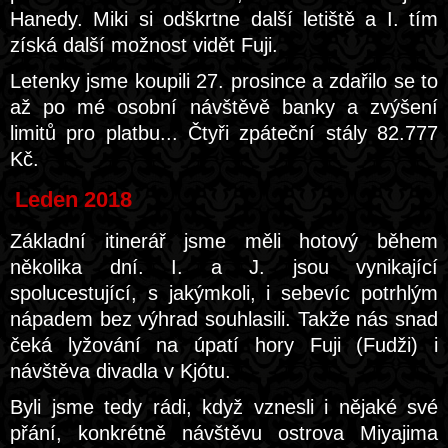
Hanedy. Miki si odškrtne další letiště a I. tím
získá další možnost vidět Fuji.
Letenky jsme koupili 27. prosince a zdařilo se to
až po mé osobní návštěvě banky a zvýšení
limitů pro platbu... Čtyři zpáteční stály 82.777
Kč.
Leden 2018
Základní itinerář jsme měli hotový během
několika dní. I. a J. jsou vynikající
spolucestující, s jakýmkoli, i sebevíc potrhlým
nápadem bez výhrad souhlasili. Takže nás snad
čeká lyžování na úpatí hory Fuji (Fudži) i
návštěva divadla v Kjótu.
Byli jsme tedy rádi, když vznesli i nějaké své
přání, konkrétně návštěvu ostrova Miyajima