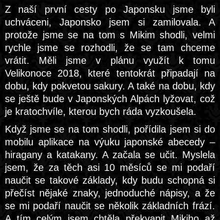
Z naší první cesty po Japonsku jsme byli
uchváceni, Japonsko jsem si zamilovala. A
protože jsme se na tom s Mikim shodli, velmi
rychle jsme se rozhodli, že se tam chceme
vrátit. Měli jsme v plánu využít k tomu
Velikonoce 2018, které tentokrát připadají na
dobu, kdy pokvetou sakury. A také na dobu, kdy
se ještě bude v Japonských Alpách lyžovat, což
je kratochvíle, kterou bych ráda vyzkoušela.
Když jsme se na tom shodli, pořídila jsem si do
mobilu aplikace na výuku japonské abecedy –
hiragany a katakany. A začala se učit. Myslela
jsem, že za těch asi 10 měsíců se mi podaří
naučit se takové základy, kdy budu schopná si
přečíst nějaké znaky, jednoduché nápisy, a že
se mi podaří naučit se několik základních frází.
A tím celým jsem chtěla překvapit Mikiho až