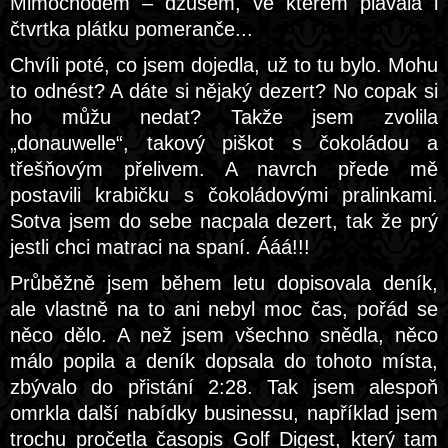
Mimochodem – džusem, ve kterém plavala i
čtvrtka plátku pomeranče...
Chvíli poté, co jsem dojedla, už to tu bylo. Mohu
to odnést? A dáte si nějaký dezert? No copak si
ho můžu nedat? Takže jsem zvolila
„donauwelle“, takový piškot s čokoládou a
třešňovým přelivem. A navrch přede mě
postavili krabičku s čokoládovými pralinkami.
Sotva jsem do sebe nacpala dezert, tak že prý
jestli chci matraci na spaní. Ááá!!!
Průběžně jsem během letu dopisovala deník,
ale vlastně na to ani nebyl moc čas, pořád se
něco dělo. A než jsem všechno snědla, něco
málo popila a deník dopsala do tohoto místa,
zbývalo do přistání 2:28. Tak jsem alespoň
omrkla další nabídky businessu, například jsem
trochu pročetla časopis Golf Digest, který tam