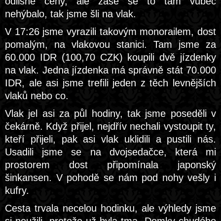
odlišné ceny, ale zase se to tam vůbec
nehýbalo, tak jsme šli na vlak.
V 17:26 jsme vyrazili takovým monorailem, dost
pomalým, na vlakovou stanici. Tam jsme za
60.000 IDR (100,70 CZK) koupili dvě jízdenky
na vlak. Jedna jízdenka má správně stát 70.000
IDR, ale asi jsme trefili jeden z těch levnějších
vlaků nebo co.
Vlak jel asi za půl hodiny, tak jsme poseděli v
čekárně. Když přijel, nejdřív nechali vystoupit ty,
kteří přijeli, pak asi vlak uklidili a pustili nás.
Usadili jsme se na dvojsedačce, která mi
prostorem dost připomínala japonský
šinkansen. V pohodě se nám pod nohy vešly i
kufry.
Cesta trvala necelou hodinku, ale výhledy jsme