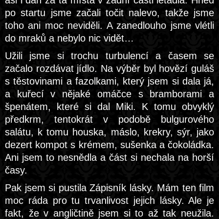
asi i daň za ta místa v zadní části letadla. Hned
po startu jsme začali točit nalevo, takže jsme
toho ani moc neviděli. A zanedlouho jsme vlétli
do mraků a nebylo nic vidět…
Užili jsme si trochu turbulencí a časem se
začalo rozdávat jídlo. Na výběr byl hovězí guláš
s těstovinami a fazolkami, který jsem si dala já,
a kuřecí v nějaké omáčce s bramborami a
špenátem, které si dal Miki. K tomu obvyklý
předkrm, tentokrát v podobě bulgurového
salátu, k tomu houska, máslo, krekry, sýr, jako
dezert kompot s krémem, sušenka a čokoládka.
Ani jsem to nesnědla a část si nechala na horší
časy.
Pak jsem si pustila Zápisník lásky. Mám ten film
moc ráda pro tu trvanlivost jejich lásky. Ale je
fakt, že v angličtině jsem si to až tak neužila.