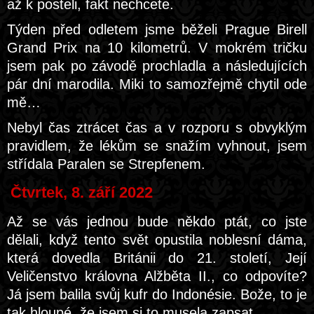
až k posteli, fakt nechcete.
Týden před odletem jsme běželi Prague Birell
Grand Prix na 10 kilometrů. V mokrém tričku
jsem pak po závodě prochladla a následujících
pár dní marodila. Miki to samozřejmě chytil ode
mě…
Nebyl čas ztrácet čas a v rozporu s obvyklým
pravidlem, že lékům se snažím vyhnout, jsem
střídala Paralen se Strepfenem.
Čtvrtek, 8. září 2022
Až se vás jednou bude někdo ptát, co jste
dělali, když tento svět opustila noblesní dáma,
která dovedla Británii do 21. století, Její
Veličenstvo královna Alžběta II., co odpovíte?
Já jsem balila svůj kufr do Indonésie. Bože, to je
tak hloupé, že jsem si to musela zapsat…