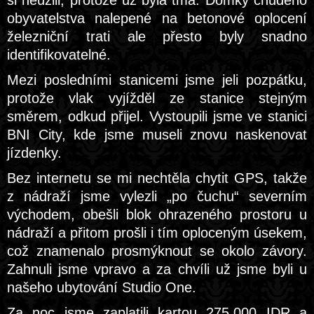
si neužili, protože už byla tma. Domky chudého
obyvatelstva nalepené na betonové oplocení
železniční trati ale přesto byly snadno
identifikovatelné.
Mezi posledními stanicemi jsme jeli pozpátku,
protože vlak vyjížděl ze stanice stejným
směrem, odkud přijel. Vystoupili jsme ve stanici
BNI City, kde jsme museli znovu naskenovat
jízdenky.
Bez internetu se mi nechtěla chytit GPS, takže
z nádraží jsme vylezli „po čuchu“ severním
východem, obešli blok ohrazeného prostoru u
nádraží a přitom prošli i tím oploceným úsekem,
což znamenalo prosmýknout se okolo závory.
Zahnuli jsme vpravo a za chvíli už jsme byli u
našeho ubytování Studio One.
Za noc jsme zaplatili kartou 275.000 IDR a