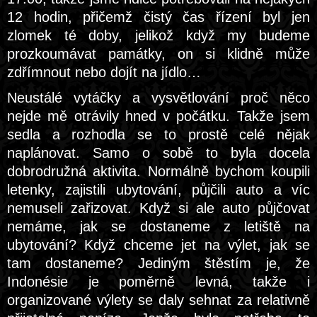
12 hodin, přičemž čistý čas řízení byl jen
zlomek té doby, jelikož když my budeme
prozkoumávat památky, on si klidně může
zdřímnout nebo dojít na jídlo…
Neustálé vytáčky a vysvětlování proč něco
nejde mě otrávily hned v počátku. Takže jsem
sedla a rozhodla se to prostě celé nějak
naplánovat. Samo o sobě to byla docela
dobrodružná aktivita. Normálně bychom koupili
letenky, zajistili ubytování, půjčili auto a víc
nemuseli zařizovat. Když si ale auto půjčovat
nemáme, jak se dostaneme z letiště na
ubytování? Když chceme jet na výlet, jak se
tam dostaneme? Jediným štěstím je, že
Indonésie je poměrně levná, takže i
organizované výlety se daly sehnat za relativně