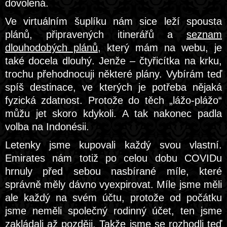
dovolená.
Ve virtuálním šuplíku nám sice leží spousta
plánů, připravených itinerářů a
seznam
dlouhodobých plánů
, který mám na webu, je
také docela dlouhý. Jenže – čtyřicítka na krku,
trochu přehodnocuji některé plány. Vybírám teď
spíš destinace, ve kterých je potřeba nějaká
fyzická zdatnost. Protože do těch „lážo-plážo“
můžu jet skoro kdykoli. A tak nakonec padla
volba na Indonésii.
Letenky jsme kupovali každý svou vlastní.
Emirates nám totiž po celou dobu COVIDu
hrnuly před sebou nasbírané míle, které
správně měly dávno vyexpirovat. Míle jsme měli
ale každý na svém účtu, protože od počátku
jsme neměli společný rodinný účet, ten jsme
zakládali až později. Takže jsme se rozhodli teď