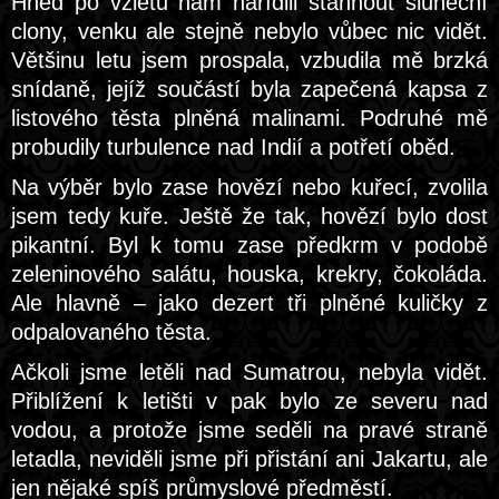
Hned po vzletu nám nařídili stáhnout sluneční
clony, venku ale stejně nebylo vůbec nic vidět.
Většinu letu jsem prospala, vzbudila mě brzká
snídaně, jejíž součástí byla zapečená kapsa z
listového těsta plněná malinami. Podruhé mě
probudily turbulence nad Indií a potřetí oběd.
Na výběr bylo zase hovězí nebo kuřecí, zvolila
jsem tedy kuře. Ještě že tak, hovězí bylo dost
pikantní. Byl k tomu zase předkrm v podobě
zeleninového salátu, houska, krekry, čokoláda.
Ale hlavně – jako dezert tři plněné kuličky z
odpalovaného těsta.
Ačkoli jsme letěli nad Sumatrou, nebyla vidět.
Přiblížení k letišti v pak bylo ze severu nad
vodou, a protože jsme seděli na pravé straně
letadla, neviděli jsme při přistání ani Jakartu, ale
jen nějaké spíš průmyslové předměstí.