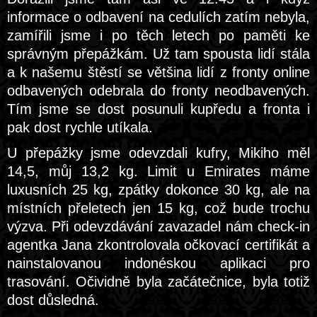
informace o odbavení na cedulích zatím nebyla,
zamířili jsme i po těch letech po paměti ke
správným přepážkám. Už tam spousta lidí stála
a k našemu štěstí se většina lidí z fronty online
odbavených odebrala do fronty neodbavených.
Tím jsme se dost posunuli kupředu a fronta i
pak dost rychle utíkala.
U přepážky jsme odevzdali kufry, Mikiho měl
14,5, můj 13,2 kg. Limit u Emirates máme
luxusních 25 kg, zpátky dokonce 30 kg, ale na
místních přeletech jen 15 kg, což bude trochu
výzva. Při odevzdávání zavazadel nám check-in
agentka Jana zkontrolovala očkovací certifikát a
nainstalovanou indonéskou aplikaci pro
trasování. Očividně byla začátečnice, byla totiž
dost důsledná.