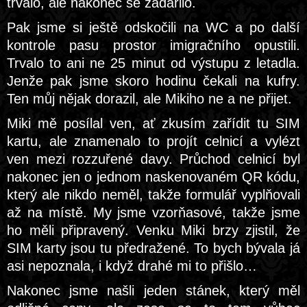
trvalo, ale nakonec se zadařilo.
Pak jsme si ještě odskočili na WC a po další
kontrole pasu prostor imigračního opustili.
Trvalo to ani ne 25 minut od výstupu z letadla.
Jenže pak jsme skoro hodinu čekali na kufry.
Ten můj nějak dorazil, ale Mikiho ne a ne přijet.
Miki mě posílal ven, ať zkusím zařídit tu SIM
kartu, ale znamenalo to projít celnicí a vylézt
ven mezi rozzuřené davy. Průchod celnicí byl
nakonec jen o jednom naskenovaném QR kódu,
který ale nikdo neměl, takže formulář vyplňovali
až na místě. My jsme vzorňasové, takže jsme
ho měli připravený. Venku Miki brzy zjistil, že
SIM karty jsou tu předražené. To bych bývala já
asi nepoznala, i když drahé mi to přišlo…
Nakonec jsme našli jeden stánek, který měl