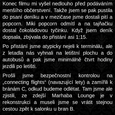
Konec filmu mi vyšel nedlouho před podáváním
menšího občerstvení. Takže jsem se pak pustila
do psaní deníku a v mezičase jsme dostali pití a
popcorn. Miki popcorn odmítl a na tajňačku
dostal čokoládovou tyčinku. Když jsem deník
dopsala, zbývala do přistání asi 1:15.
Po přistání jsme atypicky nejeli k terminálu, ale
z letadla nás vyhnali na letištní plochu a do
autobusů a pak jsme minimálně čtvrt hodiny
jezdili po letišti.
Prošli jsme bezpečnostní kontrolou na
„connecting flights“ (navazující lety) a zamířili k
bránám C, odkud budeme odlétat. Tam jsme ale
zjistili, ze zdejší Marhaba Lounge je v
rekonstrukci a museli jsme se vrátit stejnou
cestou zpět k salonku u bran B.