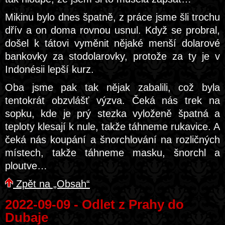
Mikinu bylo dnes špatně, z práce jsme šli trochu
dřív a on doma rovnou usnul. Když se probral,
došel k tátovi vyměnit nějaké menší dolarové
bankovky za stodolarovky, protože za ty je v
Indonésii lepší kurz.
Oba jsme pak tak nějak zabalili, což byla
tentokrát obzvlášť výzva. Čeká nás trek na
sopku, kde je prý stezka vyloženě špatná a
teploty klesají k nule, takže táhneme rukavice. A
čeká nás koupání a šnorchlování na rozličných
místech, takže táhneme masku, šnorchl a
ploutve…
Zpět na „Obsah“
2022-09-09 - Odlet z Prahy do
Dubaje