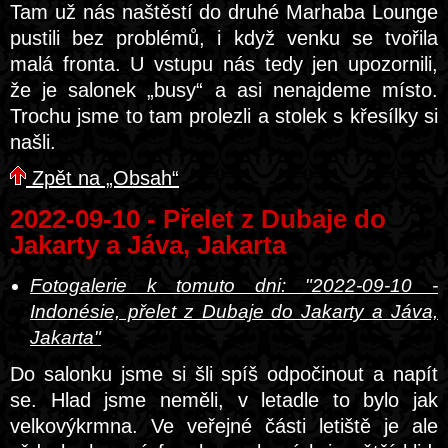
Tam už nás naštěstí do druhé Marhaba Lounge
pustili bez problémů, i když venku se tvořila
malá fronta. U vstupu nás tedy jen upozornili,
že je salonek „busy“ a asi nenajdeme místo.
Trochu jsme to tam prolezli a stolek s křesílky si
našli.
Zpět na „Obsah“
2022-09-10 - Přelet z Dubaje do
Jakarty a Jáva, Jakarta
Fotogalerie k tomuto dni: "2022-09-10 -
Indonésie, přelet z Dubaje do Jakarty a Jáva,
Jakarta"
Do salonku jsme si šli spíš odpočinout a napít
se. Hlad jsme neměli, v letadle to bylo jak
velkovýkrmna. Ve veřejné části letiště je ale