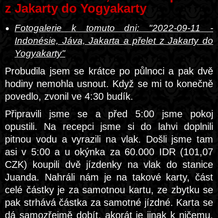
z Jakarty do Yogyakarty
Fotogalerie k tomuto dni: "2022-09-11 -
Indonésie, Jáva, Jakarta a přelet z Jakarty do
Yogyakarty"
Probudila jsem se krátce po půlnoci a pak dvě
hodiny nemohla usnout. Když se mi to konečně
povedlo, zvonil ve 4:30 budík.
Připravili jsme se a před 5:00 jsme pokoj
opustili. Na recepci jsme si do lahvi doplnili
pitnou vodu a vyrazili na vlak. Došli jsme tam
asi v 5:00 a u okýnka za 60.000 IDR (101,07
CZK) koupili dvě jízdenky na vlak do stanice
Juanda. Nahráli nám je na takové karty, část
celé částky je za samotnou kartu, ze zbytku se
pak strhává částka za samotné jízdné. Karta se
dá samozřejmě dobít, akorát je jinak k ničemu,