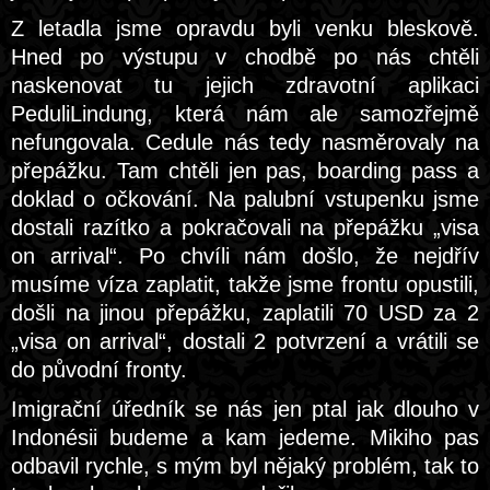
Z letadla jsme opravdu byli venku bleskově.
Hned po výstupu v chodbě po nás chtěli
naskenovat tu jejich zdravotní aplikaci
PeduliLindung, která nám ale samozřejmě
nefungovala. Cedule nás tedy nasměrovaly na
přepážku. Tam chtěli jen pas, boarding pass a
doklad o očkování. Na palubní vstupenku jsme
dostali razítko a pokračovali na přepážku „visa
on arrival“. Po chvíli nám došlo, že nejdřív
musíme víza zaplatit, takže jsme frontu opustili,
došli na jinou přepážku, zaplatili 70 USD za 2
„visa on arrival“, dostali 2 potvrzení a vrátili se
do původní fronty.
Imigrační úředník se nás jen ptal jak dlouho v
Indonésii budeme a kam jedeme. Mikiho pas
odbavil rychle, s mým byl nějaký problém, tak to