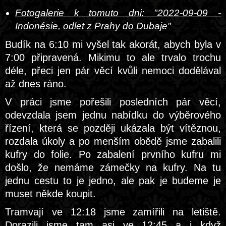
Fotogalerie k tomuto dni: "2022-09-09 -
Indonésie, odlet z Prahy do Dubaje"
Budík na 6:10 mi vyšel tak akorát, abych byla v
7:00 připravená. Mikimu to ale trvalo trochu
déle, přeci jen pár věcí kvůli nemoci dodělával
až dnes ráno.
V práci jsme pořešili posledních pár věcí,
odevzdala jsem jednu nabídku do výběrového
řízení, která se později ukázala být vítěznou,
rozdala úkoly a po menším obědě jsme zabalili
kufry do folie. Po zabalení prvního kufru mi
došlo, že nemáme zámečky na kufry. Na tu
jednu cestu to je jedno, ale pak je budeme je
muset někde koupit.
Tramvají ve 12:18 jsme zamířili na letiště.
Dorazili jsme tam asi ve 12:45 a i když