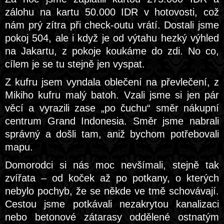
zálohu na kartu 50.000 IDR v hotovosti, což
nám prý zítra při check-outu vrátí. Dostali jsme
pokoj 504, ale i když je od výtahu hezký výhled
na Jakartu, z pokoje koukáme do zdi. No co,
cílem je se tu stejně jen vyspat.
Z kufru jsem vyndala oblečení na převlečení, z
Mikiho kufru malý batoh. Vzali jsme si jen pár
věcí a vyrazili zase „po čuchu“ směr nákupní
centrum Grand Indonesia. Směr jsme nabrali
správný a došli tam, aniž bychom potřebovali
mapu.
Domorodci si nás moc nevšímali, stejně tak
zvířata – od koček až po potkany, o kterých
nebylo pochyb, že se někde ve tmě schovávají.
Cestou jsme potkávali nezakrytou kanalizaci
nebo betonové zátarasy oddělené ostnatým