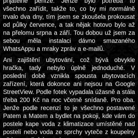
přijatelné peníze. Jenže bylo potřeba to
všechno zařídit, takže to, co by mi normálně
trvalo dva dny, tím jsem se zkoušela prokousat
od půlky července, a tak nějak hotovo bylo až
na přelomu srpna a září. Tou dobou už jsem za
sebou měla instalaci dávno smazaného
WhatsAppu a mraky zpráv a e-mailů.
Ani zajištění ubytování, což bývá obvykle
hračka, tady nebylo úplně jednoduché. V
poslední době vznikla spousta ubytovacích
zařízení, která dokonce ani nejsou na Google
StreetView. Podle fotek vypadala úžasně a stála
třeba 200 Kč na noc včetně snídaně. Pro oba.
Jenže podle recenzí to je všechno postavené
Patem a Matem a bydlet na pokoji, kde vám do
postele kape voda z klimatizace umístěné nad
postelí nebo voda ze sprchy vyteče z koupelny