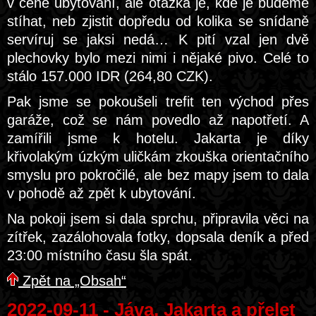
v ceně ubytování, ale otázka je, kde je budeme
stíhat, neb zjistit dopředu od kolika se snídaně
servíruj se jaksi nedá… K pití vzal jen dvě
plechovky bylo mezi nimi i nějaké pivo. Celé to
stálo 157.000 IDR (264,80 CZK).
Pak jsme se pokoušeli trefit ten východ přes
garáže, což se nám povedlo až napotřetí. A
zamířili jsme k hotelu. Jakarta je díky
křivolakým úzkým uličkám zkouška orientačního
smyslu pro pokročilé, ale bez mapy jsem to dala
v pohodě až zpět k ubytování.
Na pokoji jsem si dala sprchu, připravila věci na
zítřek, zazálohovala fotky, dopsala deník a před
23:00 místního času šla spát.
Zpět na „Obsah“
2022-09-11 - Jáva, Jakarta a přelet