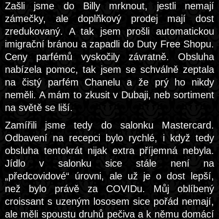
Zašli jsme do Billy mrknout, jestli nemají
zámečky, ale doplňkový prodej mají dost
zredukovaný. A tak jsem prošli automatickou
imigrační bránou a zapadli do Duty Free Shopu.
Ceny parfémů vyskočily závratně. Obsluha
nabízela pomoc, tak jsem se schválně zeptala
na čistý parfém Chanelu a že prý ho nikdy
neměli. A mám to zkusit v Dubaji, neb sortiment
na světě se liší.
Zamířili jsme tedy do salonku Mastercard.
Odbavení na recepci bylo rychlé, i když tedy
obsluha tentokrát nijak extra příjemná nebyla.
Jídlo v salonku sice stále není na
„předcovidové“ úrovni, ale už je o dost lepší,
než bylo právě za COVIDu. Můj oblíbený
croissant s uzeným lososem sice pořád nemají,
ale měli spoustu druhů pečiva a k němu domácí