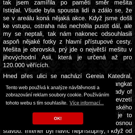
tak jsem zamířila po paměti směr mešita
Istiqlal. Všude byla spousta lidí a zdálo se, že
se v areálu koná nějaká akce. Když jsme došli
ke vstupu, ostraha nás nechtěla pustit dál, ale
my se neptali, tak nám nakonec odsouhlasili
aspoň nějaké fotky z hlavní přístupové cesty.
Mešita je obrovská, prý jde o největší mešitu v
jihovýchodní Asii, která je určená až pro
120.000 věřících.
Hned přes ulici se nachází Gereja Katedral,
oficiálně Gereja Santa Perawan Maria Diangkat
Tento web používá k analýze návštěvnosti a
ke Surga, anglicky The Church of Our Lady of
zobrazování reklam soubory cookie. Používáním
the Assumption, prostě Katedrála Nanebevzetí
tohoto webu s tím souhlasíte.
Více informací...
Panny Marie. Je sídlem jakartského
římskokatolického biskupa. Na to, že je to
OK!
katedrála, nejde o nijak velkou ani honosnou
stavbu. Interiér byl navíc nepřístupný, i když od