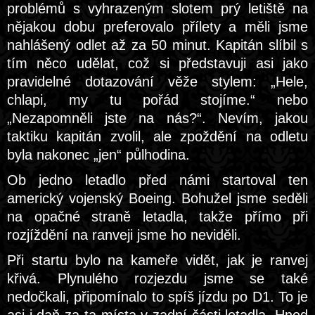
problémů s vyhrazeným slotem prý letiště na
nějakou dobu preferovalo přílety a měli jsme
nahlášený odlet až za 50 minut. Kapitán slíbil s
tím něco udělat, což si představuji asi jako
pravidelné dotazování věže stylem: „Hele,
chlapi, my tu pořád stojíme.“ nebo
„Nezapomněli jste na nás?“. Nevím, jakou
taktiku kapitán zvolil, ale zpoždění na odletu
byla nakonec „jen“ půlhodina.
Ob jedno letadlo před námi startoval ten
americký vojenský Boeing. Bohužel jsme seděli
na opačné straně letadla, takže přímo při
rozjíždění na ranveji jsme ho neviděli.
Při startu bylo na kameře vidět, jak je ranvej
křivá. Plynulého rozjezdu jsme se také
nedočkali, připomínalo to spíš jízdu po D1. To je