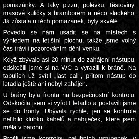
pomazánky. A taky pizzu, polévku, těstoviny,
masové kuličky s bramborem a něco sladkého.
Já zůstala u těch pomazánek, byly skvělé.
Povedlo se nám usadit se na místech s
výhledem na letištní plochu, takže jsme volný
čas trávili pozorováním dění venku.
Když zbývalo asi 20 minut do zahájení nástupu,
odskočili jsme si na WC a vyrazili k bráně. Na
tabulích už svítil „last call“, přitom nástup do
letadla ještě ani nebyl zahájen.
U brány byla fronta na bezpečnostní kontrolu.
Odskočila jsem si vyfotit letadlo a postavili jsme
se do fronty. Ubývala rychle, jen se kontrole
nelíbilo klubko kabelů a nabíječek, které jsem
měla v batohu.
Prošli jsme kontrolou palubních vstupenek, v