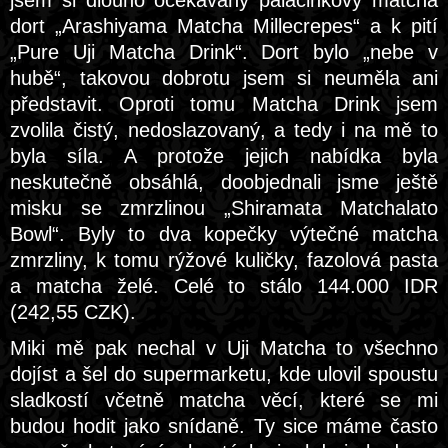
jsem si dlouho očekávaný palačinkový matcha
dort „Arashiyama Matcha Millecrepes“ a k pití
„Pure Uji Matcha Drink“. Dort bylo „nebe v
hubě“, takovou dobrotu jsem si neuměla ani
představit. Oproti tomu Matcha Drink jsem
zvolila čistý, nedoslazovaný, a tedy i na mě to
byla síla. A protože jejich nabídka byla
neskutečně obsáhlá, doobjednali jsme ještě
misku se zmrzlinou „Shiramata Matchalato
Bowl“. Byly to dva kopečky výtečné matcha
zmrzliny, k tomu rýžové kuličky, fazolová pasta
a matcha želé. Celé to stálo 144.000 IDR
(242,55 CZK).
Miki mě pak nechal v Uji Matcha to všechno
dojíst a šel do supermarketu, kde ulovil spoustu
sladkostí včetně matcha věcí, které se mi
budou hodit jako snídaně. Ty sice máme často