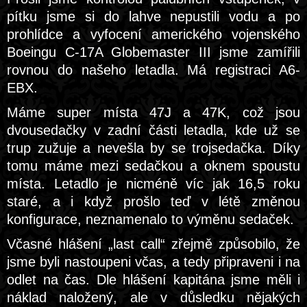
pítku jsme si do lahve nepustili vodu a po
prohlídce a vyfocení amerického vojenského
Boeingu C-17A Globemaster III jsme zamířili
rovnou do našeho letadla. Má registraci A6-
EBX.
Máme super místa 47J a 47K, což jsou
dvousedačky v zadní části letadla, kde už se
trup zužuje a nevešla by se trojsedačka. Díky
tomu máme mezi sedačkou a oknem spoustu
místa. Letadlo je nicméně víc jak 16,5 roku
staré, a i když prošlo teď v létě změnou
konfigurace, neznamenalo to výměnu sedaček.
Včasné hlášení „last call“ zřejmě způsobilo, že
jsme byli nastoupeni včas, a tedy připraveni i na
odlet na čas. Dle hlášení kapitána jsme měli i
náklad naložený, ale v důsledku nějakých