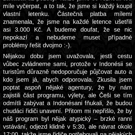
míle vyčerpat, a to tak, že jsme si každý koupil
vlastní letenku. Částečná platba mílemi
znamenala, že jsme na každé letence ušetřili
asi 3.000 Kč. A budeme doufat, že se nic
nepokazí a nebudeme muset případné
problémy řešit dvojmo :-).
Nějakou dobu jsem uvažovala, jestli cestu
vůbec zvládneme sami, protože v Indonésii se
turistům důrazně nedoporučuje půjčovat auto a
kdo jsem já, abych odporovala. Zkusila jsem
poptat aspoň nějaké agentury, že by nám
zajistili část programu, výlety, ale Češi se tím
odmítli zabývat a Indonésani fňukali, že budou
chudáci řidiči unavení. Přitom mi nepřišlo, že by
náš program byl nějak atypický – brzké ranní
vstávání, odjezd klidně v 5:30, ale návrat okolo
17:00, takže jsme řidiče potřebovali na nějakých