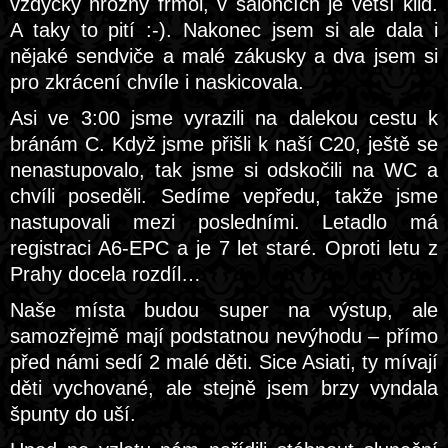
vždycky hrozný frmol, v saloncích je větší klid.
A taky to pití :-). Nakonec jsem si ale dala i
nějaké sendviče a malé zákusky a dva jsem si
pro zkrácení chvíle i naskicovala.
Asi ve 3:00 jsme vyrazili na dalekou cestu k
bránám C. Když jsme přišli k naší C20, ještě se
nenastupovalo, tak jsme si odskočili na WC a
chvíli poseděli. Sedíme vepředu, takže jsme
nastupovali mezi posledními. Letadlo má
registraci A6-EPC a je 7 let staré. Oproti letu z
Prahy docela rozdíl…
Naše místa budou super na výstup, ale
samozřejmě mají podstatnou nevýhodu – přímo
před námi sedí 2 malé děti. Sice Asiati, ty mívají
děti vychované, ale stejně jsem brzy vyndala
špunty do uší.