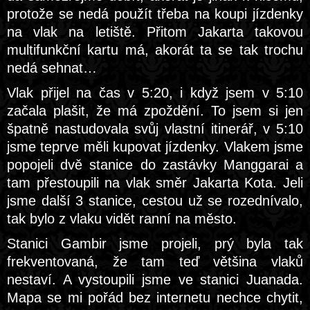
protože se nedá použít třeba na koupi jízdenky
na vlak na letiště. Přitom Jakarta takovou
multifunkční kartu má, akorát ta se tak trochu
nedá sehnat…
Vlak přijel na čas v 5:20, i když jsem v 5:10
začala plašit, že má zpoždění. To jsem si jen
špatně nastudovala svůj vlastní itinerář, v 5:10
jsme teprve měli kupovat jízdenky. Vlakem jsme
popojeli dvě stanice do zastávky Manggarai a
tam přestoupili na vlak směr Jakarta Kota. Jeli
jsme další 3 stanice, cestou už se rozednívalo,
tak bylo z vlaku vidět ranní na město.
Stanici Gambir jsme projeli, prý byla tak
frekventovaná, že tam teď většina vlaků
nestaví. A vystoupili jsme ve stanici Juanada.
Mapa se mi pořád bez internetu nechce chytit,