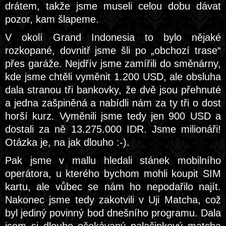
drátem, takže jsme museli celou dobu dávat
pozor, kam šlapeme.
V okolí Grand Indonesia to bylo nějaké
rozkopané, dovnitř jsme šli po „obchozí trase“
přes garáže. Nejdřív jsme zamířili do směnárny,
kde jsme chtěli vyměnit 1.200 USD, ale obsluha
dala stranou tři bankovky, že dvě jsou přehnuté
a jedna zašpiněná a nabídli nám za ty tři o dost
horší kurz. Vyměnili jsme tedy jen 900 USD a
dostali za ně 13.275.000 IDR. Jsme milionáři!
Otázka je, na jak dlouho :-).
Pak jsme v mallu hledali stánek mobilního
operátora, u kterého bychom mohli koupit SIM
kartu, ale vůbec se nám ho nepodařilo najít.
Nakonec jsme tedy zakotvili v Uji Matcha, což
byl jediný povinný bod dnešního programu. Dala