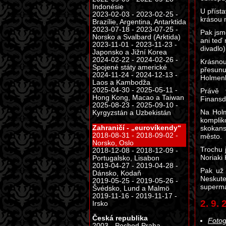
Indonésie
U příst
2023-02-03 - 2023-02-25 -
krásou 
Brazílie, Argentina, Antarktida
2023-07-18 - 2023-07-25 -
Pak jsm
Norsko a Svalbard (Arktida)
ani teď 
2023-11-01 - 2023-11-23 -
divadlo)
Japonsko a Jižní Korea
2024-02-22 - 2024-02-26 -
Krásnou
Spojené státy americké
přesunu
2024-11-24 - 2024-12-13 -
Holmenk
Laos a Kambodža
2025-04-30 - 2025-05-11 -
Právě 
Hong Kong, Macao a Taiwan
Finansde
2025-08-23 - 2025-09-10 -
Na Holm
Kyrgyzstán a Uzbekistán
komplik
Zahraničí - „eurovíkendy“
skokans
2018-08-31 - 2018-09-02 -
město.
Norsko, Oslo
Trochu 
2018-12-08 - 2018-12-09 -
Noriaki
Portugalsko, Lisabon
2019-04-27 - 2019-04-28 -
Pak už 
Dánsko, Kodaň
Neskuteč
2019-05-25 - 2019-05-26 -
superma
Švédsko, Lund a Malmö
2019-11-16 - 2019-11-17 -
2. 9.
Irsko
Česká republika
Fotog
2003 - Pochod Praha -