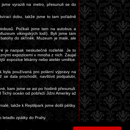
jsme vyrazili na metro, přesunuli se do
tvírací dobu, takže jsme to tam pořádně
autobusů. Počkali jsme tam na autobus a
Muzeum vikingských lodí). Byli jsme tam
li batohy do skříněk. Muzeum je malé, ale
é je naopak neskutečně rozlehlé. Je to
znými expozicemi v mnoha z nich. Zaujal
ější expozice lékárny nebo ateliér umělce.
á byla používaná pro polární výpravy na
 se dala prochodit, navštívit podpalubí,
é, kam jsme se asi po hodině přesunuli.
l Tichý oceán od pobřeží Jižní Ameriky až
malé, takže k Reptilpark jsme došli pěšky.
o letadlo zpátky do Prahy.