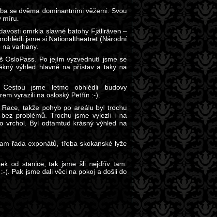
tavba se dvěma dominantními věžemi. Svou
y míru.
davosti omrkla slavné batohy Fjällräven –
prohlédli jsme si Nationaltheatret (Národní
ě na varhany.
áš OsloPass. Po jejím vyzvednutí jsme se
pěkný výhled hlavně na přístav a taky na
. Cestou jsme letmo obhlédli budovy
m vyrazili na osloský Petřín :-).
 Race, takže pohyb po areálu byl trochu
i bez problémů. Trochu jsme vylezli i na
o vrchol. Byl odtamtud krásný výhled na
tam řada exponátů, třeba skokanské lyže
k od stanice, tak jsme šli nejdřív tam.
-(. Pak jsme dali věci na pokoj a došli do