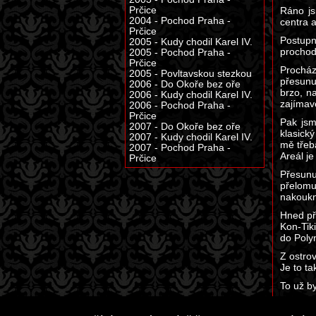
Ráno js
Prčice
2004 - Pochod Praha -
centra a
Prčice
Postupn
2005 - Kudy chodil Karel IV.
prochodi
2005 - Pochod Praha -
Prčice
Procház
2005 - Povltavskou stezkou
přesunu
2006 - Do Okoře bez oře
brzo, n
2006 - Kudy chodil Karel IV.
zajímavé
2006 - Pochod Praha -
Prčice
Pak jsm
2007 - Do Okoře bez oře
klasick
2007 - Kudy chodil Karel IV.
mě třeba
2007 - Pochod Praha -
Areál je
Prčice
Přesunu
přelomu
nakoukno
Hned př
Kon-Tik
do Poly
Z ostrov
Je to t
To už by