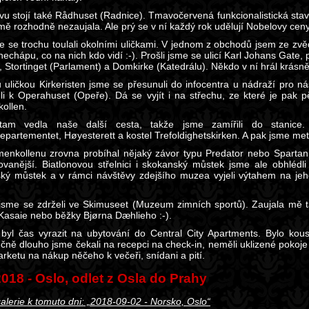
avu stojí také Rådhuset (Radnice). Tmavočervená funkcionalistická s
mě rozhodně nezaujala. Ale prý se v ní každý rok udělují Nobelovy cen
e se trochu toulali okolními uličkami. V jednom z obchodů jsem ze zvě
nechápu, co na nich kdo vidí :-). Prošli jsme se ulicí Karl Johans Gate, 
, Stortinget (Parlament) a Domkirke (Katedrálu). Někdo v ní hrál krásn
 uličkou Kirkeristen jsme se přesunuli do infocentra u nádraží pro n
li k Operahuset (Opeře). Dá se vyjít i na střechu, ze které je pak 
ollen.
tam vedla naše další cesta, takže jsme zamířili do stanice
partementet, Høyesterett a kostel Trefoldighetskirken. A pak jsme metre
enkollenu zrovna probíhal nějaký závor typu Predator nebo Spartan
ovanější. Biatlonovou střelnici i skokanský můstek jsme ale obhlédl
ký můstek a v rámci návštěvy zdejšího muzea vyjeli výtahem na jeh
jsme se zdrželi ve Skimuseet (Muzeum zimních sportů). Zaujala mě 
 Kasaie nebo běžky Bjørna Dæhlieho :-).
byl čas vyrazit na ubytování do Central City Apartments. Bylo kouse
ně dlouho jsme čekali na recepci na check-in, neměli uklizené pokoje :
rketu na nákup něčeho k večeři, snídani a pití.
 2018 - Oslo, odlet z Osla do Prahy
alerie k tomuto dni: „2018-09-02 - Norsko, Oslo“