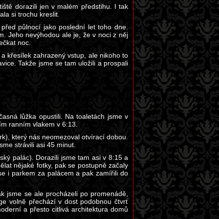
tě dorazili jen v malém předstihu. I tak
a si trochu kreslit.
 před půlnocí jako poslední let toho dne.
 Jeho nevýhodou ale je, že v noci z něj
řečkat noc.
 a křesílek zahrazený vstup, ale nikoho to
vice. Takže jsme se tam uložili a prospali
asná lůžka opustili. Na toaletách jsme v
vním ranním vlakem v 6:13.
rk), který nás neomezoval otvírací dobou.
me strávili asi 45 minut.
vský palác). Dorazili jsme tam asi v 8:15 a
dělat nějaké fotky, pak se postupně začaly
i se i parkem za palácem a pak zamířili do
 Jak jsme se ale procházeli po promenádě,
gge volně přechází v dost podobnou čtvrť
derní a přesto citlivá architektura domů