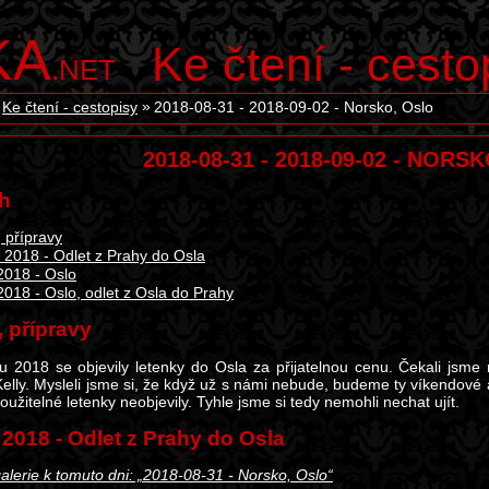
KA
Ke čtení - cesto
.NET
Ke čtení - cestopisy
2018-08-31 - 2018-09-02 - Norsko, Oslo
2018-08-31 - 2018-09-02 - NORS
h
 přípravy
. 2018 - Odlet z Prahy do Osla
 2018 - Oslo
 2018 - Oslo, odlet z Osla do Prahy
 přípravy
u 2018 se objevily letenky do Osla za přijatelnou cenu. Čekali jsme
 Kelly. Mysleli jsme si, že když už s námi nebude, budeme ty víkendové 
užitelné letenky neobjevily. Tyhle jsme si tedy nemohli nechat ujít.
. 2018 - Odlet z Prahy do Osla
alerie k tomuto dni: „2018-08-31 - Norsko, Oslo“