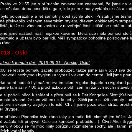
 Prahy ve 21:55 jen s příručním zavazadlem znamenal, že jsme na letiš
ale nějakou dobu poseděli u gate, kde jsem z nudy vytáhla skicák a začal
 bylo poloprázdné a let samotný dost rychle utekl. Přistáli jsme těsně
 mě překvapilo krásným severským stylem, dřevem obkládaným stropem.
létá, takže se všechno zavírá a v neveřejné části letiště se nedá ani p
ejné jsme naštěstí našli nějakou kavárnu, která sice měla pomocí stolů
jímalo a už tam bylo pár lidí. Měli sympaticky pohodlné polstrované la
o rána.
 2018 - Oslo
alerie k tomuto dni: „2018-09-01 - Norsko, Oslo“
:00 se letiště pomalu začalo probouzet, takže jsme asi v 5:30 svá doč
i provedli nezbytnou hygienu a vyrazili vlakem do centra. Jeli jsme pr
rzké ranní hodině byl naším prvním cílem Vigelandsparken (Vigeland pa
 jsme tam asi v 7:00 a procházkou a obhlížením různých soch i staveb js
 si pořídili něco k snídani a přesunuli se k Det Kongelige Slott (Králo
rosto úžasné, že tam vůbec nikdo nebyl. Stihli jsme si užít samoty i u
t první skupinky asijských turistů. Chvíli jsme pozorovali stráž, prošl
ker Brygge.
m přístavu Pipervika bylo ráno taky jen málo lidí, vlastně jen běžci.
ě začalo lidí přibývat, Oslo se konečně probudilo :-). Čtvrť Aker Bry
men. V obou se mi moc líbily porůznu rozmístěné sochy, ale i tamní mo
ících vodní kanály.