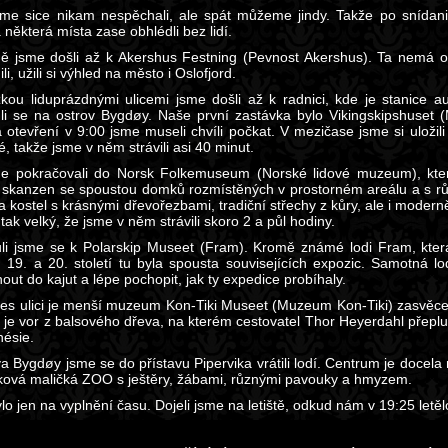
me sice nikam nespěchali, ale spát můžeme jindy. Takže po snídani 
 některá místa zase obhlédli bez lidí.
ě jsme došli až k Akershus Festning (Pevnost Akershus). Ta nemá o
li, užili si výhled na město i Oslofjord.
kou liduprázdnými ulicemi jsme došli až k radnici, kde je stanice 
li se na ostrov Bygdøy. Naše první zastávka bylo Vikingskipshuset (
a otevření v 9:00 jsme museli chvíli počkat. V mezičase jsme si uloži
, takže jsme v něm strávili asi 40 minut.
e pokračovali do Norsk Folkemuseum (Norské lidové muzeum), kter
ý skanzen se spoustou domků rozmístěných v prostorném areálu a s rů
 kostel s krásnými dřevořezbami, tradiční střechy z kůry, ale i modern
 tak velký, že jsme v něm strávili skoro 2 a půl hodiny.
li jsme se k Polarskip Museet (Fram). Kromě známé lodi Fram, kter
 19. a 20. století tu byla spousta souvisejících expozic. Samotná loď
ut do kajut a lépe pochopit, jak ty expedice probíhaly.
es ulici je menší muzeum Kon-Tiki Museet (Muzeum Kon-Tiki) zasvěcen
i je vor z balsového dřeva, na kterém cestovatel Thor Heyerdahl přeplu
nésie.
a Bygdøy jsme se do přístavu Pipervika vrátili lodí. Centrum je docela 
aková maličká ZOO s ještěry, žábami, různými pavouky a hmyzem.
lo jen na vyplnění času. Dojeli jsme na letiště, odkud nám v 19:25 letěl