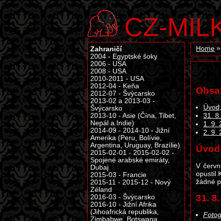
CZ-MIL
Zahraničí
Home
2004 - Egyptské šoky
2006 - USA
2008 - USA
2010-2011 - USA
2012-04 - Keňa
Obsa
2012-07 - Švýcarsko
2013-02 a 2013-03 -
Úvod,
Švýcarsko
2013-10 - Asie (Čína, Tibet,
31. 8
Nepál a Indie)
1. 9.
2014-09 - 2014-10 - Jižní
2. 9.
Amerika (Peru, Bolívie,
Argentina, Uruguay, Brazílie)
Úvod,
2015-02-01 - 2015-02-02 -
Spojené arabské emiráty,
V červn
Dubaj
opustil
2015-03 - Francie
žádné po
2015-11 - 2015-12 - Nový
Zéland
31. 8
2016-03 - Švýcarsko
2016-10 - Jižní Afrika
(Jihoafrická republika,
Fotog
Zimbabwe, Botswana,