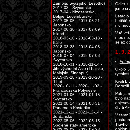
Zambia, Svazijsko, Lesotho)
Odlet z
2017-03 - Švýcarsko
jsme si 
2017-04 - Nizozemsko,
Letadlo
Belgie, Lucembursko
Letiště
2017-05-05 - 2017-05-21 -
Japonsko
nic neod
2017-06-30 - 2017-07-09 -
V té veř
Island
moc neza
2018-03-10 - 2018-03-18 -
se až d
Itálie
2018-03-28 - 2018-04-08 -
1. 9.
Japonsko
2018-07-04 - 2018-07-08 -
Švýcarsko
Fotog
2018-10-31 - 2018-11-14 -
Jihovýchodní Asie (Thajsko,
Okolo 5
Malajsie, Singapur)
rychlost
2019-09-28 - 2019-10-20 -
Kvůli b
Tibet
Dorazili
2020-10-11 - 2020-11-02 -
Francouzská Polynésie
Pak jsme
2021-01-06 - 2021-01-15 -
bylo nap
Švýcarsko
objevova
2021-08-14 - 2021-08-31 -
čtvrti A
Panama a Kostarika
2021-12-11 - 2021-12-14 -
V tamní
Jordánsko
postupn
2022-05-06 - 2022-05-15 -
Tjuvhol
Spojené státy americké
obklopuj
2022-09-09 - 2022-09-28 -