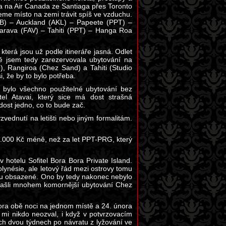
 na Air Canada ze Santiaga přes Toronto
eme místo na zemi trávit spíš ve vzduchu.
B) – Auckland (AKL) – Papeete (PPT) –
arava (FAV) – Tahiti (PPT) – Hanga Roa
která jsou už podle itineráře jasná. Odlet
ě jsem tedy zarezervovala ubytování na
, Rangiroa (Chez Sand) a Tahiti (Studio
, že by to bylo potřeba.
 bylo všechno použitelné ubytování bez
el Atavai, který sice má dost strašná
dost jedno, co to bude zač.
yzvednutí na letišti nebo jiným formalitám.
 o 5.000 Kč méně, než za let PPT-PRG, který
hotelu Sofitel Bora Bora Private Island.
lynésie, ale letový řád mezi ostrovy tomu
elu obsazené. Ono by tedy nakonec nebylo
e našli mnohem komornější ubytování Chez
Bora obě noci na jednom místě a 24. února
 mi nikdo neozval, i když v potvrzovacím
ěch dvou týdnech po návratu z lyžování ve