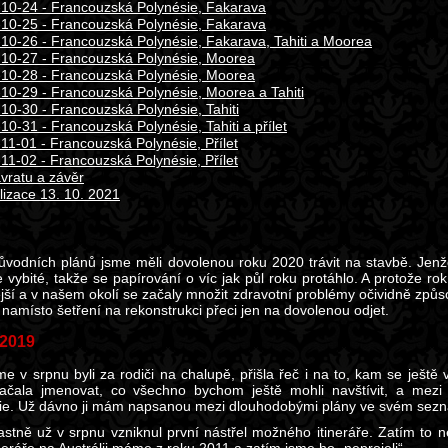
10-24 - Francouzská Polynésie, Fakarava
10-25 - Francouzská Polynésie, Fakarava
10-26 - Francouzská Polynésie, Fakarava, Tahiti a Moorea
10-27 - Francouzská Polynésie, Moorea
10-28 - Francouzská Polynésie, Moorea
10-29 - Francouzská Polynésie, Moorea a Tahiti
10-30 - Francouzská Polynésie, Tahiti
10-31 - Francouzská Polynésie, Tahiti a přílet
11-01 - Francouzská Polynésie, Přílet
11-02 - Francouzská Polynésie, Přílet
vratu a závěr
lizace 13. 10. 2021
ůvodních plánů jsme měli dovolenou roku 2020 trávit na stavbě. Jenže 
e vybité, takže se papírování o víc jak půl roku protáhlo. A protože r
jší a v našem okolí se začaly množit zdravotní problémy očividně způ
 namísto šetření na rekonstrukci přeci jen na dovolenou odjet.
 2019
me v srpnu byli za rodiči na chalupě, přišla řeč i na to, kam se je
čala jmenovat, co všechno bychom ještě mohli navštívit, a mezi
ie. Už dávno ji mám napsanou mezi dlouhodobými plány ve svém se
lastně už v srpnu vzniknul první nástřel možného itineráře. Zatím to 