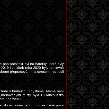
pan architekt byl na baterky, které byly
ok 2019 i začátek roku 2020 byly pracovně
sobené přepracováním a stresem, rozhodli
ště všude v budoucnu chystáme. Máma nám
 jmenovanými místy byla i Francouzská
znamu na webu…
nebylo nic závazného, protože třeba první