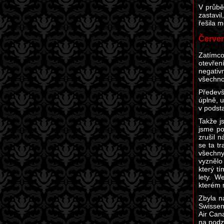
V průbě
zastavi
řešila 
Červe
Zatímco
otevřen
negativ
všechno 
Předevší
úplně, u
v podsta
Takže j
jsme po
zrušil n
se ta t
všechny
vyznělo
který t
lety. W
kterém 
Zbyla n
Swissem
Air Cana
na podz