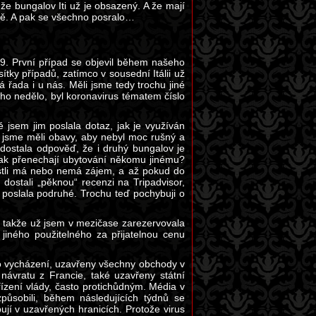
že bungalov Iti už je obsazený. A že mají
tbě. A pak se všechno posralo…
9. První případ se objevil během našeho
tky případů, zatímco v sousední Itálii už
á řada i u nás. Měli jsme tedy trochu jiné
ého nedělo, byl koronavirus tématem číslo
 jsem jim poslala dotaz, jak je využíván
tak jsme měli obavy, aby nebyl moc rušný a
m dostala odpověď, že i druhý bungalov je
pak přenechají ubytování někomu jinému?
estli má nebo nemá zájem, a až pokud do
dostali „pěknou“ recenzi na Tripadvisor,
í poslala podruhé. Trochu teď pochybuji o
, takže už jsem v mezičase zarezervovala
iného použitelného za přijatelnou cenu
o vycházení, uzavřeny všechny obchody v
návratu z Francie, také uzavřeny státní
zení vlády, často protichůdným. Média v
způsobili, během následujících týdnů se
ují v uzavřených hranicích. Protože virus