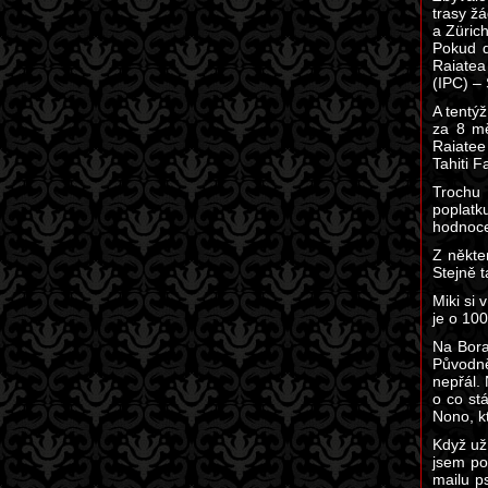
trasy ž
a Züric
Pokud d
Raiatea
(IPC) –
A tentýž
za 8 mě
Raiatee
Tahiti F
Trochu 
poplatk
hodnoce
Z někter
Stejně t
Miki si 
je o 10
Na Bora
Původně
nepřál.
o co st
Nono, kt
Když už
jsem po
mailu p