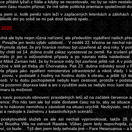
e přitáhli lyžaři z Itálie a kdyby se necestovalo, nic by se nám nesta
pem času musím přiznat, že mě tahle politická orientace společnosti d
la jsem si, kolik peněz nám leží v zaplacených letenkách a zálohách a z
Několik dní po sobě se mi pak dost špatně spalo…
 2020
ůdná ale byla nejen různá nařízení, ale především vyjádření našich před
 Považte jen tento výběr událostí… V neděli 22. března se nechal nám
rymula slyšet, že prý hranice mohou být uzavřené až dva roky. V pon
e by chtěl od 14. dubna zrušit zákaz vycestovat ze země. Ke zrušení 
mělo jít jen o odůvodněné případy a po návratu měla následovat 
nt Miloš Zeman řekl, že by hranice měly být zavřené ještě rok. A v pods
žné v létě jet třeba do Chorvatska. Pak 23. dubna městský soud v P
yla přijata jako opatření ministerstva zdravotnictví a nikoli vlády. 
t znovu, v podstatě z hodiny na hodinu došlo k obratu, a ještě týž d
sob. V tu dobu pochopitelně nebylo kam cestovat, protože v podstat
á pozemní doprava také a ani s využitím auta se nebylo moc kam dostat.
zmaru ta možnost.
s navíc posunulo obnovení pravidelných letů až na začátek července a
vence. Pro nás tam ale byl stále dostatek času na to, aby se situace d
e to nakonec nemohou v závislosti na situaci urychlit. Nezbývalo, než 
at a nedojde k žádnému z katastrofických scénářů…
 poskytovatelé služeb se ale asi nechali vyprovokovat, takže 28.
ní Boudha Villa na ostrově Raiatea. Vůbec jsem tedy nepochopila, 
eví, co bude… Týž den jsem tedy sehnala jiné – Fare Heianuanua – a 