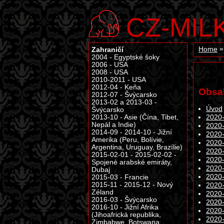
CZ-MIL
Zahraničí
Home
2004 - Egyptské šoky
2006 - USA
2008 - USA
2010-2011 - USA
2012-04 - Keňa
Obsa
2012-07 - Švýcarsko
2013-02 a 2013-03 -
Úvod
Švýcarsko
2013-10 - Asie (Čína, Tibet,
2020-
Nepál a Indie)
2020-
2014-09 - 2014-10 - Jižní
2020-
Amerika (Peru, Bolívie,
2020-
Argentina, Uruguay, Brazílie)
2020-
2015-02-01 - 2015-02-02 -
2020-
Spojené arabské emiráty,
2020-
Dubaj
2020-
2015-03 - Francie
2015-11 - 2015-12 - Nový
2020-
Zéland
2020-
2016-03 - Švýcarsko
2020-
2016-10 - Jižní Afrika
2020-
(Jihoafrická republika,
2020-
Zimbabwe, Botswana,