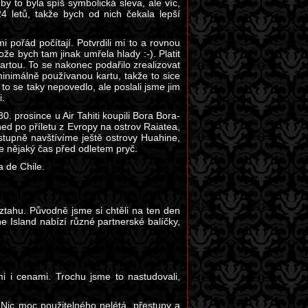
y to byla spíš symbolická sleva, ale víc,
4 letů, takže bych od nich čekala lepší
 pořád počítají. Potvrdili mi to a rovnou
že bych tam jinak umřela hlady :-). Platit
artou. To se nakonec podařilo zrealizovat
minimálně používanou kartu, takže to sice
 to se taky nepovedlo, ale poslali jsme jim
i.
0. prosince u Air Tahiti koupili Bora Bora-
ed po příletu z Evropy na ostrov Raiatea,
stupně navštívíme ještě ostrovy Huahine,
me nějaký čas před odletem pryč.
a de Chile.
ztahu. Původně jsme si chtěli na ten den
e Island nabízí různé partnerské balíčky,
i i cenami. Trochu jsme to nastudovali,
Nic moc použitelného nelétá, přestupy a