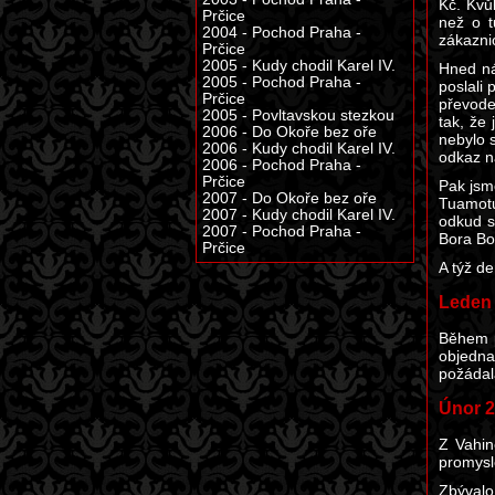
Kč. Kvů
Prčice
než o t
2004 - Pochod Praha -
zákazni
Prčice
2005 - Kudy chodil Karel IV.
Hned ná
2005 - Pochod Praha -
poslali 
Prčice
převode
2005 - Povltavskou stezkou
tak, že
2006 - Do Okoře bez oře
nebylo s
2006 - Kudy chodil Karel IV.
odkaz n
2006 - Pochod Praha -
Prčice
Pak jsme
2007 - Do Okoře bez oře
Tuamotu
2007 - Kudy chodil Karel IV.
odkud s
2007 - Pochod Praha -
Bora Bo
Prčice
A týž de
Leden
Během p
objedna
požádal
Únor 
Z Vahin
promysle
Zbývalo