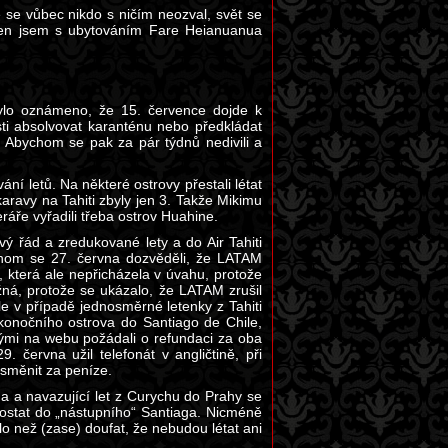
ě se vůbec nikdo s ničím neozval, svět se
, jen jsem s ubytováním Fare Heianuanua
bylo oznámeno, že 15. července dojde k
ti absolvovat karanténu nebo předkládat
. Abychom se pak za pár týdnů nedivili a
ání letů. Na některé ostrovy přestali létat
akaravy na Tahiti zbyly jen 3. Takže Mikimu
ráře vyřadili třeba ostrov Huahine.
ý řád a zredukované lety a do Air Tahiti
bychom se 27. června dozvěděli, že LATAM
u, která ale nepřicházela v úvahu, protože
žná, protože se ukázalo, že LATAM zrušil
e v případě jednosměrné letenky z Tahiti
ikonočního ostrova do Santiago de Chile,
nými na webu požádali o refundaci za oba
 června užil telefonát v angličtině, při
 směnit za peníze.
a a navazující let z Curychu do Prahy se
dostat do „nástupního“ Santiaga. Nicméně
lo než (zase) doufat, že nebudou létat ani