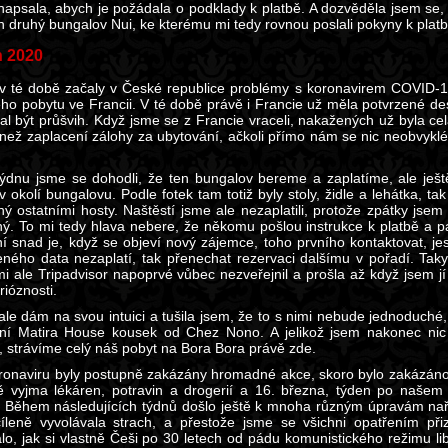
 napsala, abych je požádala o podklady k platbě. A dozvěděla jsem se, 
en druhý bungalov Nui, ke kterému mi tedy rovnou poslali pokyny k pla
n 2020
v té době začaly v České republice problémy s koronavirem COVID-1
ého pobytu ve Francii. V té době právě i Francie už měla potvrzené desí
al být průšvih. Když jsme se z Francie vraceli, nakažených už byla cel
i než zaplacení zálohy za ubytování, ačkoli přímo nám se nic neobvykl
týdnu jsme se dohodli, že ten bungalov bereme a zaplatíme, ale ještě
v okolí bungalovu. Podle fotek tam totiž byly stoly, židle a lehátka, 
ný ostatními hosty. Naštěstí jsme ale nezaplatili, protože zpátky jse
ý. To mi tedy hlava nebere, že někomu pošlou instrukce k platbě a 
í snad je, když se objeví nový zájemce, toho prvního kontaktovat, j
ného data nezaplatí, tak přenechat rezervaci dalšímu v pořadí. Taky 
mi ale Tripadvisor napoprvé vůbec nezveřejnil a prošla až když jsem j
erióznosti.
ale dám na svou intuici a tušila jsem, že to s nimi nebude jednoduché
ní Matira House kousek od Chez Nono. A jelikož jsem nakonec nic j
, strávíme celý náš pobyt na Bora Bora právě zde.
oronaviru byly postupně zakázány hromadné akce, skoro bylo zakázán
ě vyjma lékáren, potravin a drogerií a 16. března, týden po našem 
. Během následujících týdnů došlo ještě k mnoha různým úpravám naří
cíleně vyvolávala strach, a přestože jsme se všichni opatřením při
lo, jak si vlastně Češi po 30 letech od pádu komunistického režimu lib