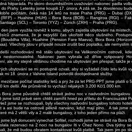
ádná hitparáda. Po skoro dvouměsíčním uvažování nakonec padla volba
h do Prahy. Letenky jsme koupili 17. února. A zdá se, že dovolenou bud
obře počítám, čeká nás 14 letů na trase Praha (PRG) – Dubai (DX
 (RFP) – Huahine (HUH) – Bora Bora (BOB) – Rangiroa (RGI) – Fak
 Santiago (SCL) – Toronto (YYZ) – Zürich (ZRH) – Praha (PRG).
 den jsem využila rovněž k tomu, abych zajistila ubytování na místech, 
síců znamená, že je nejvyšší čas ukořistit něco slušného. Postupn
 (Bouddha Villa), Huahine (Pension Fare Maeva), Bora Bora (Horizon)
aaa). Všechny jdou v případě nouze zrušit bez poplatku, ale nemyslím si
delší rozhodování mě stálo ubytování na Velikonočním ostrově, kde
u nestornovatelné. Nakonec jsem vybrala už dříve vytipovaný Hot
ní, ale my stejně většinou chodíme na ubytování jen přespat, takže je 
ých ubytování se mi postupně ozvali, aby si vyžádali číslo letu kvůli v
ak mi 18. února z Vahine Island potvrdili doobjednané služby.
v mezičase počítal statistiky letů a prý že za let PRG-PPT jsme platili
00 km delší. Ale průměrně to vychází nějakých 3.200 Kč/1.000 km.
 Bora jsme původně chtěli strávit jednu noc v nadvodním bungalovu v 
 jsme totiž právě sem chtěli zamířit hned po příletu do Francouzské Po
 Než jsme se rozhoupali, byly všechny nadvodní bungalovy tohoto hot
át a asi bude na ostrově pěkně narváno, když mají plno... A tak jsm
eré má 2 větší vily a 2 malé bungalovy, z toho jeden přímo na pláži.
 jsme byli donuceni vynechat Sofitel, rozhodli jsme se strávit na Bora 
slala rezervaci na 2 noci na bungalov Iti v Chez Nono. Dva týdny se
sali, že mě budou obratem kontaktovat kvůli platbě. Tak jsem jim po t