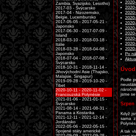
2020-
Zambia, Svazijsko, Lesotho)
2020-
2017-03 - Švýcarsko
2017-04 - Nizozemsko,
2020-
Belgie, Lucembursko
2020-
2017-05-05 - 2017-05-21 -
2020-
Japonsko
2020-
2017-06-30 - 2017-07-09 -
2020-
Island
2020-
2018-03-10 - 2018-03-18 -
2020-
Itálie
2020-
2018-03-28 - 2018-04-08 -
Japonsko
Po ná
2018-07-04 - 2018-07-08 -
Aktua
Švýcarsko
2018-10-31 - 2018-11-14 -
Úvod
Jihovýchodní Asie (Thajsko,
Malajsie, Singapur)
Podle p
2019-09-28 - 2019-10-20 -
neustál
Tibet
náročně
2020-10-11 - 2020-11-02 -
jsme se
Francouzská Polynésie
2021-01-06 - 2021-01-15 -
Srpen
Švýcarsko
2021-08-14 - 2021-08-31 -
Panama a Kostarika
Když js
2021-12-11 - 2021-12-14 -
sama za
Jordánsko
Polynés
2022-05-06 - 2022-05-15 -
Spojené státy americké
A tak v
2022-09-09 - 2022-09-28 -