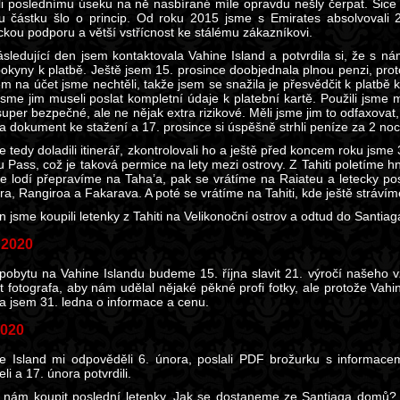
li poslednímu úseku na ně nasbírané míle opravdu nešly čerpat. Sice b
u částku šlo o princip. Od roku 2015 jsme s Emirates absolvovali 2
ckou podporu a větší vstřícnost ke stálému zákazníkovi.
sledující den jsem kontaktovala Vahine Island a potvrdila si, že s námi
pokyny k platbě. Ještě jsem 15. prosince doobjednala plnou penzi, proto
m na účet jsme nechtěli, takže jsem se snažila je přesvědčit k platbě k
 jsme jim museli poslat kompletní údaje k platební kartě. Použili jsme 
uper bezpečné, ale ne nějak extra rizikové. Měli jsme jim to odfaxovat,
a dokument ke stažení a 17. prosince si úspěšně strhli peníze za 2 noc
 tedy doladili itinerář, zkontrolovali ho a ještě před koncem roku jsme 3
 Pass, což je taková permice na lety mezi ostrovy. Z Tahiti poletíme hn
e lodí přepravíme na Taha’a, pak se vrátíme na Raiateu a letecky po
ra, Rangiroa a Fakarava. A poté se vrátíme na Tahiti, kde ještě stráví
n jsme koupili letenky z Tahiti na Velikonoční ostrov a odtud do Santiag
 2020
obytu na Vahine Islandu budeme 15. října slavit 21. výročí našeho v
t fotografa, aby nám udělal nějaké pěkné profi fotky, ale protože Vahin
a jsem 31. ledna o informace a cenu.
2020
e Island mi odpověděli 6. února, poslali PDF brožurku s informacem
li a 17. února potvrdili.
 nám koupit poslední letenky. Jak se dostaneme ze Santiaga domů? 