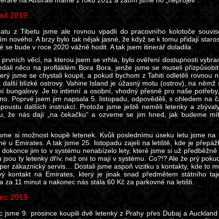
ineráře na Austrálii máme z roku 2011 a zatím jsme ho „neprojeli“.
ad 2019
atu z Tibetu jsme ale rovnou vpadli do pracovního kolotoče souvis
m nového. A brzy bylo tak nějak jasné, že když se k tomu přidají staros
 se bude v roce 2020 vážně hodit. A tak jsem itinerář doladila.
 prvních věcí, na kterou jsem se vrhla, bylo ověření dostupnosti vybr
edali něco na profláklém Bora Bora, jenže jsme se museli přizpůsobi
terý jsme se chystali koupit, a pokud bychom z Tahiti odletěli rovno
it další blízké ostrovy. Vahine Island je úžasný motu (ostrov), na němž
í bungalovy. Je to intimní a osobní, vhodný přesně pro naše potřeby, 
lno. Poprvé jsem jim napsala 5. listopadu, odpověděli, s ohledem na č
spoustu dalších instrukcí. Protože jsme ještě neměli letenky a zbýval
du, že nás dají „na čekačku“ a ozveme se jim hned, jak budeme mít 
.
 jsme si možnost koupě letenek. Kvůli poslednímu úseku letu jsme na
né u Emirates. A tak jsme 25. listopadu zajeli na letiště, kde je přep
dokonce jim to v systému nenabízelo lety, které jsme si už předběžně v
jsou ty letenky dřív, než oni to mají v systému. Co?!? Ale že prý pokud
per zákaznický servis… Dostali jsme aspoň vizitku s kontakty, kde to m
vý kontakt na Emirates, který je jinak snad předmětem státního ta
a za 11 minut a nakonec nás stála 60 Kč za parkovné na letišti.
ec 2019
 jsme 9. prosince koupili dvě letenky z Prahy přes Dubaj a Aucklan