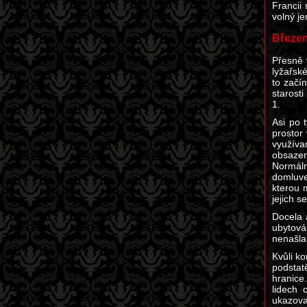
Francii
volný j
Březe
Přesně 
lyžařsk
to začín
starost
1.
Asi po 
prostor 
využíva
obsazen
Normáln
domluve
kterou 
jejich s
Docela 
ubytová
nenašla
Kvůli k
podstat
hranice
lidech 
ukazova