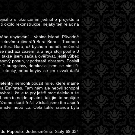
ejícího s ukončením jednoho projektu a
ti okolo rekonstrukce, nějaký ten relax na
aného ubytování – Vahine Island. Původně
t letovému itineráři Bora Bora – Tuamotu
u na Bora Bora, už bychom neměli možnost
 se nachází zázemí a u nějž stojí pouhé 3
takže jsem začala ověřovat, jestli vůbec
asový posun, v podstatě obratem. Poslali
y 2 bungalovy, domluvila jsem se nimi 9.
letenky, nebo kdyby se jim ozvali další
 letenky nemohli použít míle, které máme
ážka Emirates. Tam nám ale nebyli schopni
ybrali, že je to prý ještě moc daleko a že
 nám to nejde uplatnit, tak jim to nepůjde
ůžeme zkusit řešit. Získali jsme tím aspoň
jemství nebo co. Celá tahle sranda byla
d do Papeete. Jednosměrné. Stály 69.334