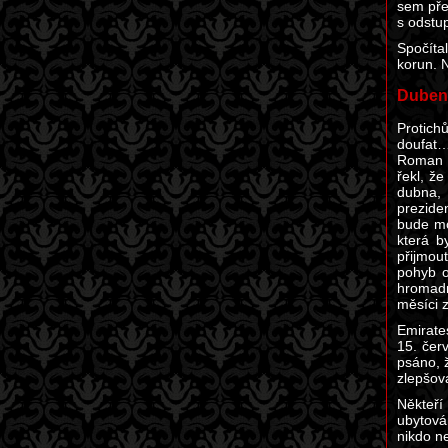
sem přec
s odstu
Spočíta
korun. 
Duben
Protich
doufat…
Roman P
řekl, ž
dubna, 
prezide
bude mo
která b
přijmou
pohyb o
hromadn
měsíci 
Emirate
15. čer
psáno, ž
zlepšov
Někteří
ubytová
nikdo n