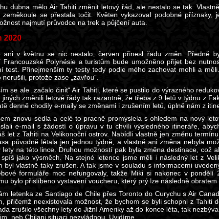
hu dubna mělo Air Tahiti změnit letový řád, ale nestalo se tak. Vlastn
l, zeměkoule se přestala točit. Květen vykazoval podobné příznaky
možnost najmutí průvodce na trek a půjčení auta.
n 2020
 ani v květnu se nic nestalo, červen přinesl řadu změn. Předně 
í Francouzské Polynésie a turistům bude umožněno přijet bez nutnos
ní test. Přinejmenším ty testy tedy podle mého zachovat mohli a měli
nerušili, protože zase „zavřou“.
m se ale „začalo činit“ Air Tahiti, které se pustilo do výrazného redukov
 jiných změnili letové řády tak razantně, že třeba z 9 letů v týdnu z F
tě denně chodily e-maily se změnami i zrušením letů, úplně nám z itine
sem znovu sedla a celé to pracně promyslela s ohledem na nový letov
slali e-mail s žádostí o úpravu v tu chvíli výsledného itineráře, a
áš let z Tahiti na Velikonoční ostrov. Nabídli vlastně jen změnu termín
rasa původně létala jen jednou týdně, a vlastně ani změna nebyla mo
 lety na této lince. Druhou možností pak byla změna destinace, což al
 spíš jako výsměch. Na stejné letence jsme měli i následný let z Vel
ím byl vlastně taky zrušen. A tak jsme v souladu s informacemi uvede
ebové formuláře moc nefungovaly, takže Miki si nakonec v pondělí 29.
mu bylo přislíbeno vystavení voucheru, který prý lze následně obratem
ám letenka ze Santiago de Chile přes Toronto do Curychu s Air Canad
, přičemž neexistovala možnost, že bychom se byli schopni z Tahiti 
da zrušilo všechny lety do Jižní Ameriky až do konce léta, tak nezbýva
im, neb Chilani situaci nezvládnou. Uvidíme…