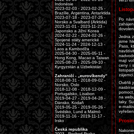
verzi it
Indonésie
2023-02-03 - 2023-02-25 -
Listop
Brazílie, Argentina, Antarktida
2023-07-18 - 2023-07-25 -
Po návr
Norsko a Svalbard (Arktida)
zahájení
2023-11-01 - 2023-11-23 -
dovolené
Japonsko a Jižní Korea
2024-02-22 - 2024-02-26 -
Jedna z
Spojené státy americké
jsme hl
2024-11-24 - 2024-12-13 -
Pass, k
Laos a Kambodža
navštív
2025-04-30 - 2025-05-11 -
nadvodn
Hong Kong, Macao a Taiwan
mají vo
2025-08-23 - 2025-09-10 -
ceny i 
Kyrgyzstán a Uzbekistán
listopa
zájemci
Zahraničí - „eurovíkendy“
2018-08-31 - 2018-09-02 -
Ověřili
Norsko, Oslo
nasbíra
2018-12-08 - 2018-12-09 -
pomoct, 
Portugalsko, Lisabon
na webu 
2019-04-27 - 2019-04-28 -
taky. Su
Dánsko, Kodaň
e-mailo
2019-05-25 - 2019-05-26 -
vyřešen
Švédsko, Lund a Malmö
2019-11-16 - 2019-11-17 -
Prosin
Irsko
Česká republika
Nakonec
2003 - Pochod Praha -