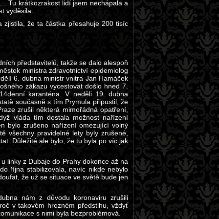
lo… Tu krátkozrakost lidí jsem nechápala a
ost vyděsila…
jistila, že ta částka přesahuje 200 tisíc
ních představitelů, takže se dalo alespoň
ěstek ministra zdravotnictví epidemiolog
dělí 6. dubna ministr vnitra Jan Hamáček
plošného zákazu vycestovat došlo hned 7.
14denní karanténa. V neděli 19. dubna
tatě současně s tím Prymula připustil, že
raze zrušil některá mimořádná opatření,
I když vláda tím dostala možnost nařízení
en bylo zrušeno nařízení omezující volný
ě všechny pravidelné lety byly zrušené,
 Důležité ale bylo, že tu byla po víc jak
 u linky z Dubaje do Prahy dokonce až na
o října stabilizovala, navíc nikde nebylo
doufat, že už se situace ve světě bude jen
 dubna nám z důvodu koronaviru zrušili
proč v takovém hrozném předstihu, vždyť
komunikace s nimi byla bezproblémová.