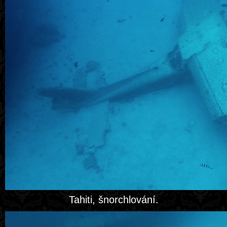
Tahiti, šnorchlování.