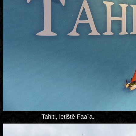
Tahiti, letiště Faa´a.