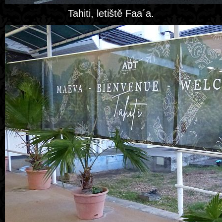
Tahiti, letiště Faa´a.