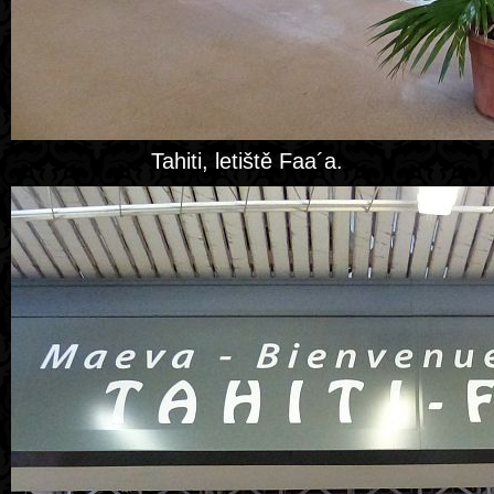
Tahiti, letiště Faa´a.