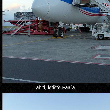
Tahiti, letiště Faa´a.