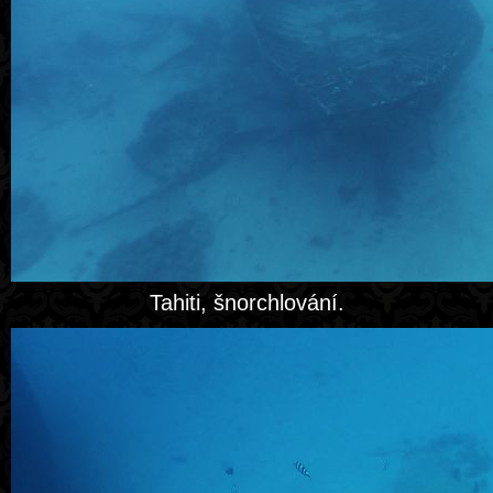
Tahiti, šnorchlování.