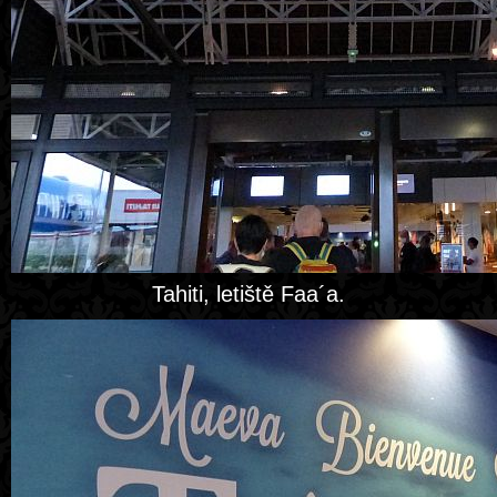
Tahiti, letiště Faa´a.