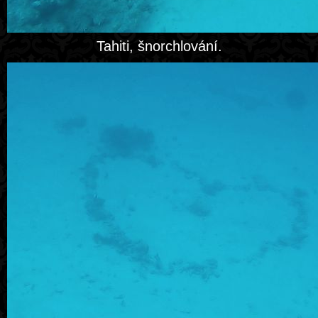
Tahiti, šnorchlování.