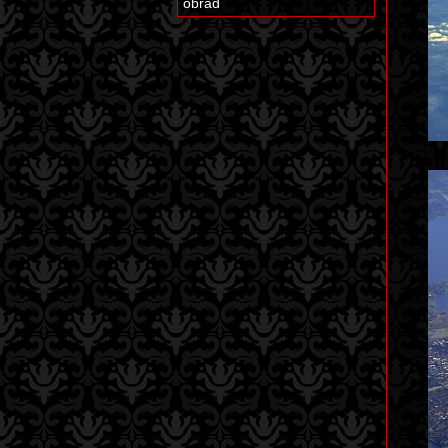
obřad