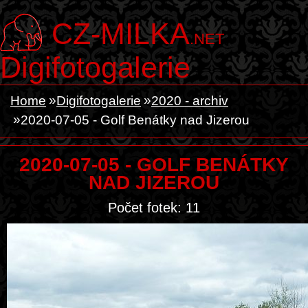
CZ-MILKA
.NET
Digifotogalerie
Home
Digifotogalerie
2020 - archiv
2020-07-05 - Golf Benátky nad Jizerou
2020-07-05 - GOLF BENÁTKY
NAD JIZEROU
Počet fotek: 11