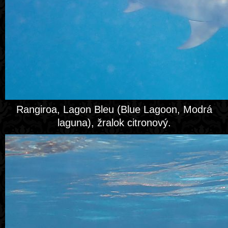
Rangiroa, Lagon Bleu (Blue Lagoon, Modrá
laguna), žralok citronový.