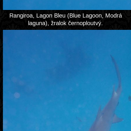
Rangiroa, Lagon Bleu (Blue Lagoon, Modrá
laguna), žralok černoploutvý.