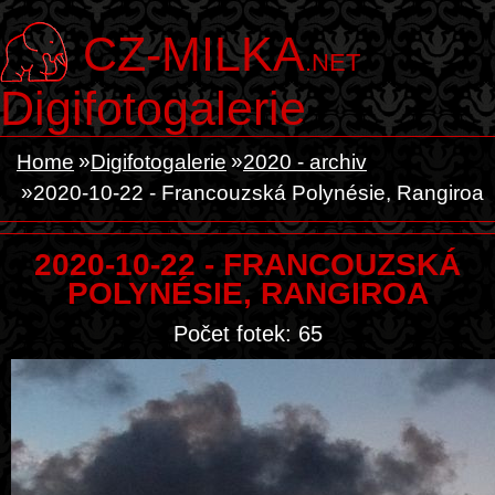
CZ-MILKA
.NET
Digifotogalerie
Home
Digifotogalerie
2020 - archiv
2020-10-22 - Francouzská Polynésie, Rangiroa
2020-10-22 - FRANCOUZSKÁ
POLYNÉSIE, RANGIROA
Počet fotek: 65