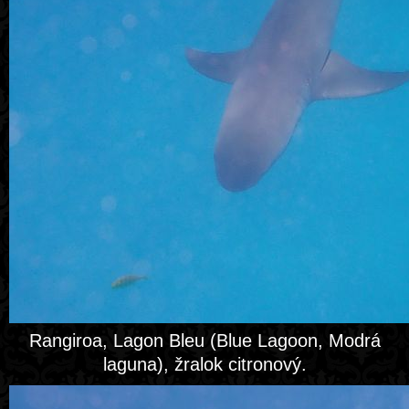
Rangiroa, Lagon Bleu (Blue Lagoon, Modrá
laguna), žralok citronový.