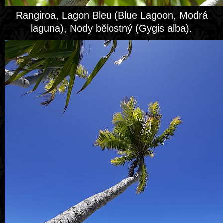
Rangiroa, Lagon Bleu (Blue Lagoon, Modrá
laguna), Nody bělostný (Gygis alba).