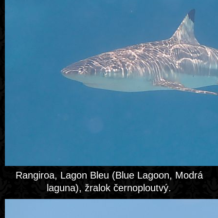
Rangiroa, Lagon Bleu (Blue Lagoon, Modrá
laguna), žralok černoploutvý.