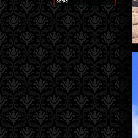
obřad