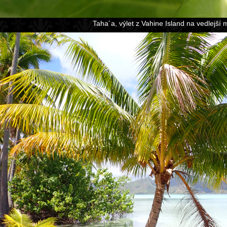
Taha´a, výlet z Vahine Island na vedlejší 