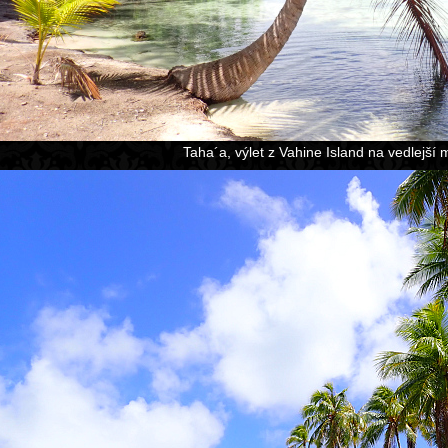
Taha´a, výlet z Vahine Island na vedlejší 