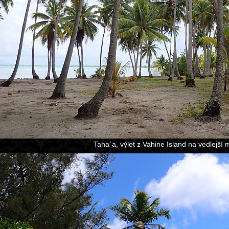
Taha´a, výlet z Vahine Island na vedlejší 