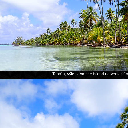
Taha´a, výlet z Vahine Island na vedlejší 