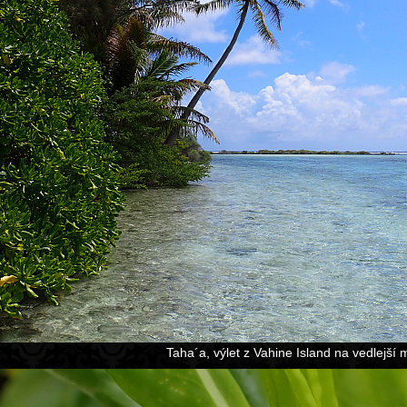
Taha´a, výlet z Vahine Island na vedlejší 