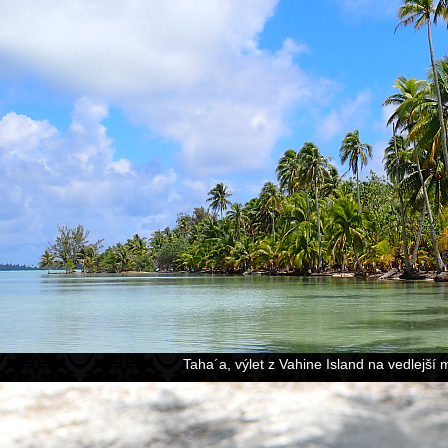
Taha´a, výlet z Vahine Island na vedlejší 