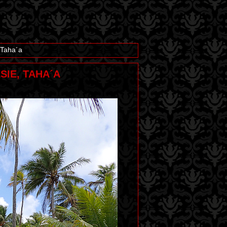
 Taha´a
SIE, TAHA´A