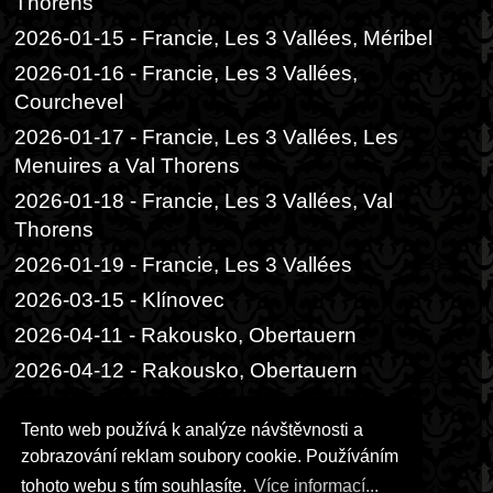
Thorens
2026-01-15 - Francie, Les 3 Vallées, Méribel
2026-01-16 - Francie, Les 3 Vallées,
Courchevel
2026-01-17 - Francie, Les 3 Vallées, Les
Menuires a Val Thorens
2026-01-18 - Francie, Les 3 Vallées, Val
Thorens
2026-01-19 - Francie, Les 3 Vallées
2026-03-15 - Klínovec
2026-04-11 - Rakousko, Obertauern
2026-04-12 - Rakousko, Obertauern
2026-06-05 - Praha, Divadlo Radka
Tento web používá k analýze návštěvnosti a
Brzobohatého
zobrazování reklam soubory cookie. Používáním
2026-06-06 - Praha, Festival ambasád
tohoto webu s tím souhlasíte.
Více informací...