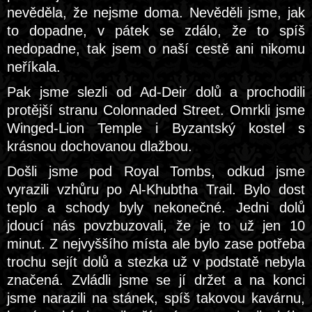
nevěděla, že nejsme doma. Nevěděli jsme, jak
to dopadne, v pátek se zdálo, že to spíš
nedopadne, tak jsem o naší cestě ani nikomu
neříkala.
Pak jsme slezli od Ad-Deir dolů a prochodili
protější stranu Colonnaded Street. Omrkli jsme
Winged-Lion Temple i Byzantský kostel s
krásnou dochovanou dlažbou.
Došli jsme pod Royal Tombs, odkud jsme
vyrazili vzhůru po Al-Khubtha Trail. Bylo dost
teplo a schody byly nekonečné. Jedni dolů
jdoucí nás povzbuzovali, že je to už jen 10
minut. Z nejvyššího místa ale bylo zase potřeba
trochu sejít dolů a stezka už v podstatě nebyla
značená. Zvládli jsme se jí držet a na konci
jsme narazili na stánek, spíš takovou kavárnu,