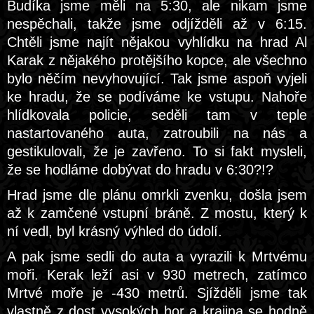
Budíka jsme měli na 5:30, ale nikam jsme
nespěchali, takže jsme odjížděli až v 6:15.
Chtěli jsme najít nějakou vyhlídku na hrad Al
Karak z nějakého protějšího kopce, ale všechno
bylo něčím nevyhovující. Tak jsme aspoň vyjeli
ke hradu, že se podíváme ke vstupu. Nahoře
hlídkovala policie, seděli tam v teple
nastartovaného auta, zatroubili na nás a
gestikulovali, že je zavřeno. To si fakt mysleli,
že se hodláme dobývat do hradu v 6:30?!?
Hrad jsme dle plánu omrkli zvenku, došla jsem
až k zamčené vstupní bráně. Z mostu, který k
ní vedl, byl krásný výhled do údolí.
A pak jsme sedli do auta a vyrazili k Mrtvému
moři. Kerak leží asi v 930 metrech, zatímco
Mrtvé moře je -430 metrů. Sjížděli jsme tak
vlastně z dost vysokých hor a krajina se hodně