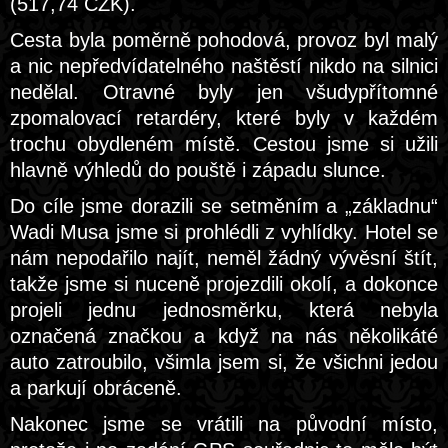
(517,74 CZK).
Cesta byla poměrně pohodová, provoz byl malý
a nic nepředvídatelného naštěstí nikdo na silnici
nedělal. Otravné byly jen všudypřítomné
zpomalovací retardéry, které byly v každém
trochu obydleném místě. Cestou jsme si užili
hlavně výhledů do pouště i západu slunce.
Do cíle jsme dorazili se setměním a „základnu“
Wadi Musa jsme si prohlédli z vyhlídky. Hotel se
nám nepodařilo najít, neměl žádný vývěsní štít,
takže jsme si nuceně projezdili okolí, a dokonce
projeli jednu jednosměrku, která nebyla
označená značkou a když na nás několikáté
auto zatroubilo, všimla jsem si, že všichni jedou
a parkují obráceně.
Nakonec jsme se vrátili na původní místo,