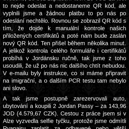
to nejde odeslat a nedostaneme QR kód, ale
vyplnili jsme a žádnou platbu to po nás po
odeslání nechtělo. Rovnou se zobrazil QR kód s
tím, že dojde k manuální kontrole našich
přiložených certifikátů a poté nám bude zaslán
nový QR kód. Ten přišel během několika minut.
A jelikož kontrola celého formuláře i certifikátů
probíhá v Jordánsku ručně, tak jsme z toho
usoudili, že už po nás nic dalšího chtít nebudou.
V e-mailu byly instrukce, co si máme připravit
na imigrační, a o dalším PCR testu tam nebylo
ani slovo.
A tak jsme postupně zarezervovali auto,
ubytování a koupili 2 Jordan Passy – za 143,96
JOD (4.579,67 CZK). Cestou z práce jsem si v
Alze vyzvedla selfie tyčku, protože jsme odmítli
Ryanairu zaplatit za odbavené nebo větší