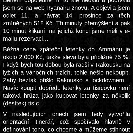
Během dopoledne mi to ale nedalo a podívala
jsem se na web Ryanairu znovu. A objevila jsem
odlet 11. a návrat 14. prosince za těch
zmíněných 518 Kč. Tři minuty přemýšlení a pak
10 minut klikání, na jejichž konci jsme měli v e-
mailu rezervaci…
Běžná cena zpáteční letenky do Ammánu je
okolo 2.000 Kč, takže sleva byla přibližně 75 %.
I když bych tou dobou byla radši v Rakousku na
lyžích a vánočních trzích, tohle nešlo nekoupit.
Záhy beztak přišlo Rakousko s lockdownem…
Navíc koupit dopředu letenky za tisícovku není
taková hrůza jako kupovat letenky za několik
(desítek) tisíc.
V následujících dnech jsem tedy vytvořila
orientační itinerář, což spočívalo hlavně v
definování toho, co chceme a můžeme stihnout