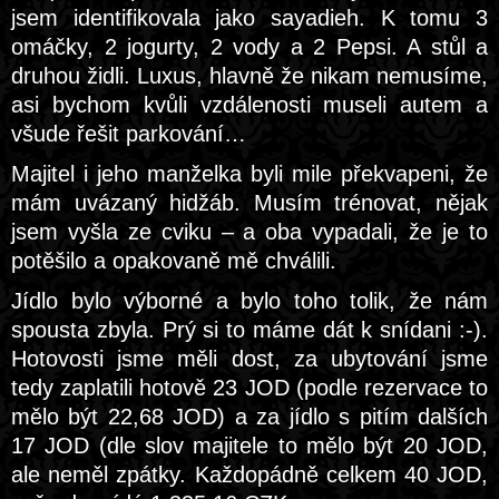
jsem identifikovala jako sayadieh. K tomu 3
omáčky, 2 jogurty, 2 vody a 2 Pepsi. A stůl a
druhou židli. Luxus, hlavně že nikam nemusíme,
asi bychom kvůli vzdálenosti museli autem a
všude řešit parkování…
Majitel i jeho manželka byli mile překvapeni, že
mám uvázaný hidžáb. Musím trénovat, nějak
jsem vyšla ze cviku – a oba vypadali, že je to
potěšilo a opakovaně mě chválili.
Jídlo bylo výborné a bylo toho tolik, že nám
spousta zbyla. Prý si to máme dát k snídani :-).
Hotovosti jsme měli dost, za ubytování jsme
tedy zaplatili hotově 23 JOD (podle rezervace to
mělo být 22,68 JOD) a za jídlo s pitím dalších
17 JOD (dle slov majitele to mělo být 20 JOD,
ale neměl zpátky. Každopádně celkem 40 JOD,