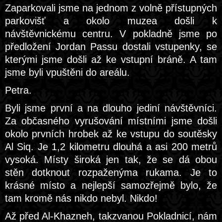
Zaparkovali jsme na jednom z volně přístupných
parkovišť a okolo muzea došli k
návštěvnickému centru. V pokladně jsme po
předložení Jordan Passu dostali vstupenky, se
kterými jsme došli až ke vstupní bráně. A tam
jsme byli vpuštěni do areálu.
Petra.
Byli jsme první a na dlouho jediní návštěvníci.
Za občasného vyrušování místními jsme došli
okolo prvních hrobek až ke vstupu do soutěsky
Al Siq. Je 1,2 kilometru dlouhá a asi 200 metrů
vysoká. Místy široká jen tak, že se dá obou
stěn dotknout rozpaženýma rukama. Je to
krásné místo a nejlepší samozřejmě bylo, že
tam kromě nás nikdo nebyl. Nikdo!
Až před Al-Khazneh, takzvanou Pokladnicí, nám