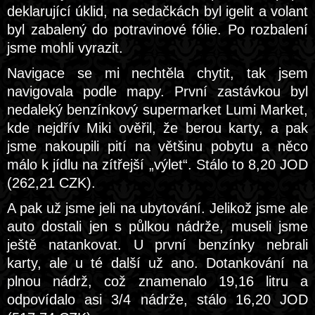
deklarující úklid, na sedačkách byl igelit a volant
byl zabalený do potravinové fólie. Po rozbalení
jsme mohli vyrazit.
Navigace se mi nechtěla chytit, tak jsem
navigovala podle mapy. První zastávkou byl
nedaleký benzínkový supermarket Lumi Market,
kde nejdřív Miki ověřil, že berou karty, a pak
jsme nakoupili pití na většinu pobytu a něco
málo k jídlu na zítřejší „výlet“. Stálo to 8,20 JOD
(262,21 CZK).
A pak už jsme jeli na ubytování. Jelikož jsme ale
auto dostali jen s půlkou nádrže, museli jsme
ještě natankovat. U první benzínky nebrali
karty, ale u té další už ano. Dotankování na
plnou nádrž, což znamenalo 19,16 litru a
odpovídalo asi 3/4 nádrže, stálo 16,20 JOD