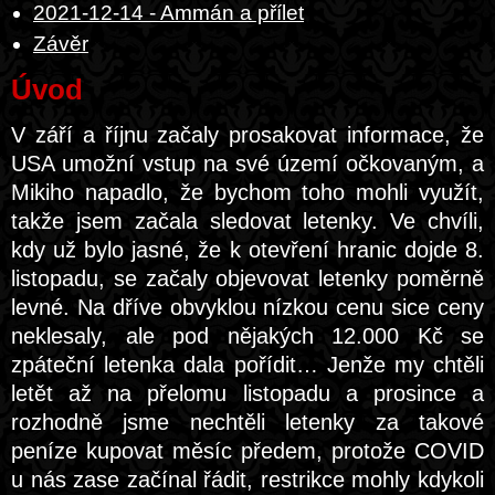
2021-12-14 - Ammán a přílet
Závěr
Úvod
V září a říjnu začaly prosakovat informace, že
USA umožní vstup na své území očkovaným, a
Mikiho napadlo, že bychom toho mohli využít,
takže jsem začala sledovat letenky. Ve chvíli,
kdy už bylo jasné, že k otevření hranic dojde 8.
listopadu, se začaly objevovat letenky poměrně
levné. Na dříve obvyklou nízkou cenu sice ceny
neklesaly, ale pod nějakých 12.000 Kč se
zpáteční letenka dala pořídit… Jenže my chtěli
letět až na přelomu listopadu a prosince a
rozhodně jsme nechtěli letenky za takové
peníze kupovat měsíc předem, protože COVID
u nás zase začínal řádit, restrikce mohly kdykoli