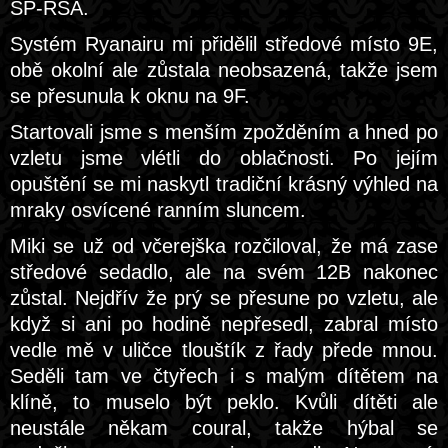
SP-RSA.
Systém Ryanairu mi přidělil středové místo 9E,
obě okolní ale zůstala neobsazená, takže jsem
se přesunula k oknu na 9F.
Startovali jsme s menším zpožděním a hned po
vzletu jsme vlétli do oblačnosti. Po jejím
opuštění se mi naskytl tradiční krásný výhled na
mraky osvícené ranním sluncem.
Miki se už od včerejška rozčiloval, že má zase
středové sedadlo, ale na svém 12B nakonec
zůstal. Nejdřív že prý se přesune po vzletu, ale
když si ani po hodině nepřesedl, zabral místo
vedle mě v uličce tlouštík z řady přede mnou.
Seděli tam ve čtyřech i s malým dítětem na
klíně, to muselo být peklo. Kvůli dítěti ale
neustále někam coural, takže hýbal se