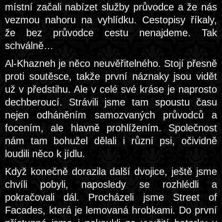
místní začali nabízet služby průvodce a že nás
vezmou nahoru na vyhlídku. Cestopisy říkaly,
že bez průvodce cestu nenajdeme. Tak
schválně…
Al-Khazneh je něco neuvěřitelného. Stojí přesně
proti soutěsce, takže první náznaky jsou vidět
už v předstihu. Ale v celé své kráse je naprosto
dechberoucí. Strávili jsme tam spoustu času
nejen odháněním samozvaných průvodců a
focením, ale hlavně prohlížením. Společnost
nám tam bohužel dělali i různí psi, očividně
loudili něco k jídlu.
Když konečně dorazila další dvojice, ještě jsme
chvíli pobyli, naposledy se rozhlédli a
pokračovali dál. Procházeli jsme Street of
Facades, která je lemovaná hrobkami. Do první