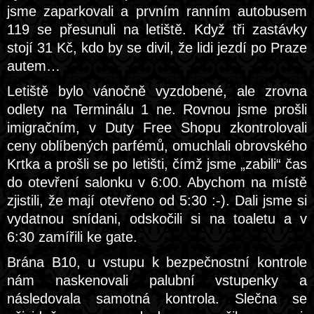
jsme zaparkovali a prvním ranním autobusem
119 se přesunuli na letiště. Když tři zastávky
stojí 31 Kč, kdo by se divil, že lidi jezdí po Praze
autem…
Letiště bylo vánočně vyzdobené, ale zrovna
odlety na Terminálu 1 ne. Rovnou jsme prošli
imigračním, v Duty Free Shopu zkontrolovali
ceny oblíbených parfémů, omuchlali obrovského
Krtka a prošli se po letišti, čímž jsme „zabili“ čas
do otevření salonku v 6:00. Abychom na místě
zjistili, že mají otevřeno od 5:30 :-). Dali jsme si
vydatnou snídani, odskočili si na toaletu a v
6:30 zamířili ke gate.
Brána B10, u vstupu k bezpečnostní kontrole
nám naskenovali palubní vstupenky a
následovala samotná kontrola. Slečna se