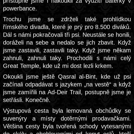
přístupné jsme i nakoukli za využití baterky v
powerbance.
Trochu jsme se zdrželi také prohlídkou
římského divadla, které je prý pro 8.500 diváků.
Dál s námi pokračovali tři psi. Neustále se honili,
doráželi na sebe a nedalo se jich zbavit. Když
jsme zastavili, zastavili taky. Když jsme někam
zahnuli, zahnuli taky. Prochodili s námi celý
Great Temple, kde už mi dost lezli krkem.
Okoukli jsme ještě Qasral al-Bint, kde už psi
začínali odpadávat s jazykem „na vestě“ a když
jsme zamířili na Ad-Deir Trail, postupně jsme je
setřásli. Konečně.
Výstupová cesta byla lemovaná obchůdky se
suvenýry a místy dotěrnými prodavačkami.
Většina cesty byla tvořená schody vytesanými