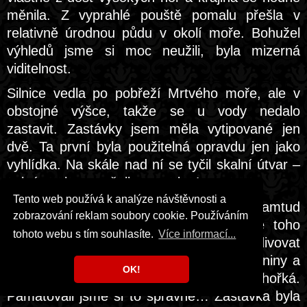
měnila. Z vyprahlé pouště pomalu přešla v
relativně úrodnou půdu v okolí moře. Bohužel
výhledů jsme si moc neužili, byla mizerná
viditelnost.
Silnice vedla po pobřeží Mrtvého moře, ale v
obstojné výšce, takže se u vody nedalo
zastavit. Zastávky jsem měla vytipované jen
dvě. Ta první byla použitelná opravdu jen jako
vyhlídka. Na skále nad ní se tyčil skalní útvar –
solná socha manželky proroka Lota.
Tento web používá k analýze návštěvnosti a
Druhá zastávka byla větší a dalo se odtamtud
zobrazování reklam soubory cookie. Používáním
po stezce sejít k vodě. Nakonec jsme toho
tohoto webu s tím souhlasíte.
Více informací...
využili a díky tomu mohli zblízka obdivovat
úchvatnou tyrkysovost vody, solné usazeniny a
OK!
ochutnat vodu, která je tak slaná, až je hořká.
Pamatovali jsme si to správně… Zastávka byla