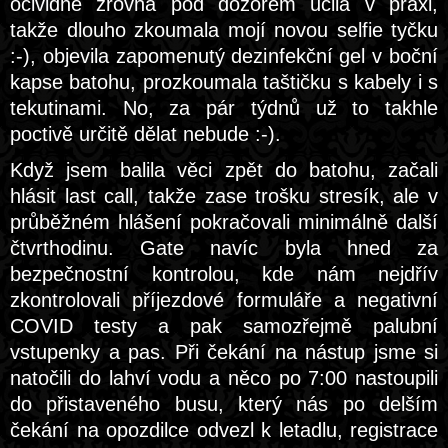
očividně zrovna pod dozorem učila v praxi,
takže dlouho zkoumala mojí novou selfie tyčku
:-), objevila zapomenutý dezinfekční gel v boční
kapse batohu, prozkoumala taštičku s kabely i s
tekutinami. No, za pár týdnů už to takhle
poctivě určitě dělat nebude :-).
Když jsem balila věci zpět do batohu, začali
hlásit last call, takže zase trošku stresík, ale v
průběžném hlášení pokračovali minimálně další
čtvrthodinu. Gate navíc byla hned za
bezpečnostní kontrolou, kde nám nejdřív
zkontrolovali příjezdové formuláře a negativní
COVID testy a pak samozřejmě palubní
vstupenky a pas. Při čekání na nástup jsme si
natočili do lahví vodu a něco po 7:00 nastoupili
do přistaveného busu, který nás po delším
čekání na opozdilce odvezl k letadlu, registrace