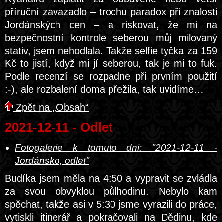
příruční zavazadlo – trochu paradox při znalosti
Jordánských cen – a riskovat, že mi na
bezpečnostní kontrole seberou můj milovaný
stativ, jsem nehodlala. Takže selfie tyčka za 159
Kč to jistí, když mi jí seberou, tak je mi to fuk.
Podle recenzí se rozpadne při prvním použití
:-), ale rozbalení doma přežila, tak uvidíme…
Zpět na „Obsah“
2021-12-11 - Odlet
Fotogalerie k tomuto dni: "2021-12-11 -
Jordánsko, odlet"
Budíka jsem měla na 4:50 a vypravit se zvládla
za svou obvyklou půlhodinu. Nebylo kam
spěchat, takže asi v 5:30 jsme vyrazili do práce,
vytiskli itinerář a pokračovali na Dědinu, kde