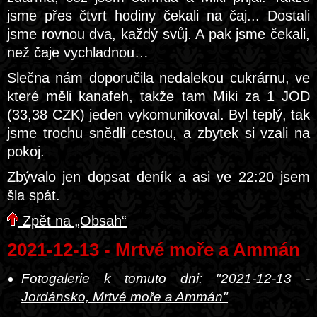
jsme přes čtvrt hodiny čekali na čaj... Dostali
jsme rovnou dva, každý svůj. A pak jsme čekali,
než čaje vychladnou…
Slečna nám doporučila nedalekou cukrárnu, ve
které měli kanafeh, takže tam Miki za 1 JOD
(33,38 CZK) jeden vykomunikoval. Byl teplý, tak
jsme trochu snědli cestou, a zbytek si vzali na
pokoj.
Zbývalo jen dopsat deník a asi ve 22:20 jsem
šla spát.
Zpět na „Obsah“
2021-12-13 - Mrtvé moře a Ammán
Fotogalerie k tomuto dni: "2021-12-13 -
Jordánsko, Mrtvé moře a Ammán"