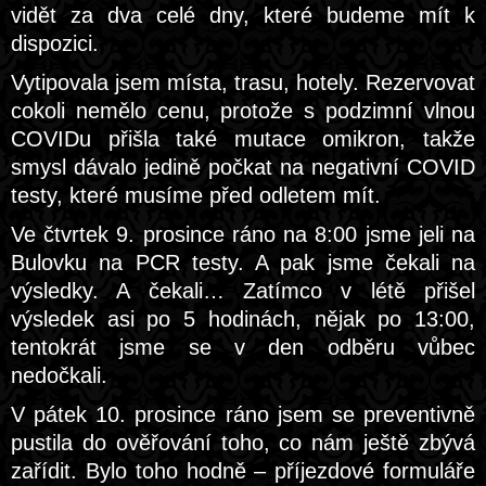
vidět za dva celé dny, které budeme mít k
dispozici.
Vytipovala jsem místa, trasu, hotely. Rezervovat
cokoli nemělo cenu, protože s podzimní vlnou
COVIDu přišla také mutace omikron, takže
smysl dávalo jedině počkat na negativní COVID
testy, které musíme před odletem mít.
Ve čtvrtek 9. prosince ráno na 8:00 jsme jeli na
Bulovku na PCR testy. A pak jsme čekali na
výsledky. A čekali… Zatímco v létě přišel
výsledek asi po 5 hodinách, nějak po 13:00,
tentokrát jsme se v den odběru vůbec
nedočkali.
V pátek 10. prosince ráno jsem se preventivně
pustila do ověřování toho, co nám ještě zbývá
zařídit. Bylo toho hodně – příjezdové formuláře