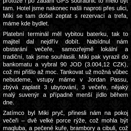
protože i po zadání GPS souřadnic to mělo být
tam. Hotel jsme nakonec našli naproti přes ulici,
Miki se tam došel zeptat s rezervací a trefa,
máme kde bydlet.
Platební terminál měl vybitou baterku, tak to
majitel dal nejdřív dobít. Nabídnul nám
obstarání večeře, samozřejmě lokální a
tradiční, tak jsme souhlasili. Miki pak vyrazil do
bankomatu a vybral 90 JOD (3.004,12 CZK),
což mi přišlo až moc. Tankovat už možná vůbec
nebudeme, vstupy máme v Jordan Passu,
zbývá zaplatit 3 ubytování, 3 večeře, nějaký
malý suvenýr a případně menší jídlo během
dne.
Zatímco byl Miki pryč, přinesli nám na pokoj
večeři – dvě velké porce rýže, což mohla být
maqluba, a pečené kuře, brambory a cibuli, což