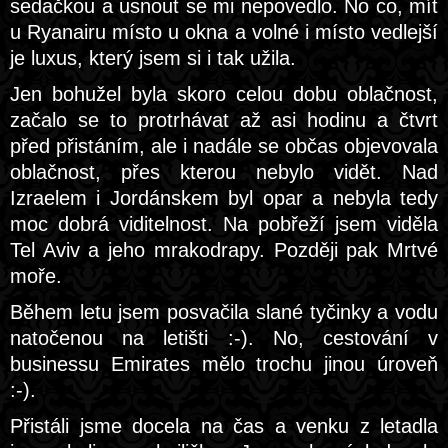
sedačkou a usnout se mi nepovedlo. No co, mít
u Ryanairu místo u okna a volné i místo vedlejší
je luxus, který jsem si i tak užila.
Jen bohužel byla skoro celou dobu oblačnost,
začalo se to protrhávat až asi hodinu a čtvrt
před přistáním, ale i nadále se občas objevovala
oblačnost, přes kterou nebylo vidět. Nad
Izraelem i Jordánskem byl opar a nebyla tedy
moc dobrá viditelnost. Na pobřeží jsem viděla
Tel Aviv a jeho mrakodrapy. Později pak Mrtvé
moře.
Během letu jsem posvačila slané tyčinky a vodu
natočenou na letišti :-). No, cestování v
businessu Emirates mělo trochu jinou úroveň
:-).
Přistáli jsme docela na čas a venku z letadla