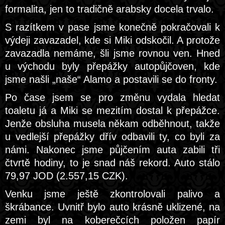
formalita, jen to tradičně arabsky docela trvalo.
S razítkem v pase jsme konečně pokračovali k
výdeji zavazadel, kde si Miki odskočil. A protože
zavazadla nemáme, šli jsme rovnou ven. Hned
u východu byly přepážky autopůjčoven, kde
jsme našli „naše“ Alamo a postavili se do fronty.
Po čase jsem se pro změnu vydala hledat
toaletu já a Miki se mezitím dostal k přepážce.
Jenže obsluha musela někam odběhnout, takže
u vedlejší přepážky dřív odbavili ty, co byli za
námi. Nakonec jsme půjčením auta zabili tři
čtvrtě hodiny, to je snad náš rekord. Auto stálo
79,97 JOD (2.557,15 CZK).
Venku jsme ještě zkontrolovali palivo a
škrábance. Uvnitř bylo auto krásně uklizené, na
zemi byl na koberečcích položen papír