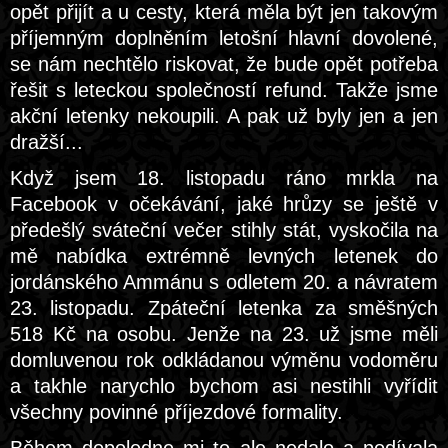
opět přijít a u cesty, která měla být jen takovým
příjemným doplněním letošní hlavní dovolené,
se nám nechtělo riskovat, že bude opět potřeba
řešit s leteckou společností refund. Takže jsme
akční letenky nekoupili. A pak už byly jen a jen
dražší...
Když jsem 18. listopadu ráno mrkla na
Facebook v očekávání, jaké hrůzy se ještě v
předešlý sváteční večer stihly stát, vyskočila na
mě nabídka extrémně levných letenek do
jordánského Ammánu s odletem 20. a návratem
23. listopadu. Zpáteční letenka za směšných
518 Kč na osobu. Jenže na 23. už jsme měli
domluvenou rok odkládanou výměnu vodoměru
a takhle narychlo bychom asi nestihli vyřídit
všechny povinné příjezdové formality.