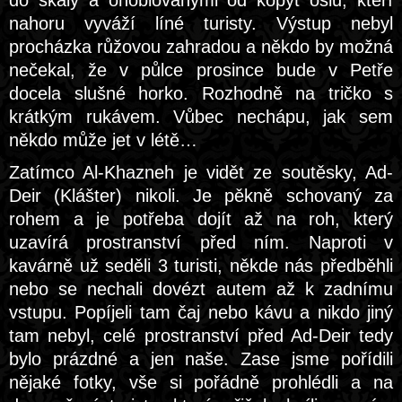
do skály a ohoblovanými od kopyt oslů, kteří
nahoru vyváží líné turisty. Výstup nebyl
procházka růžovou zahradou a někdo by možná
nečekal, že v půlce prosince bude v Petře
docela slušné horko. Rozhodně na tričko s
krátkým rukávem. Vůbec nechápu, jak sem
někdo může jet v létě…
Zatímco Al-Khazneh je vidět ze soutěsky, Ad-
Deir (Klášter) nikoli. Je pěkně schovaný za
rohem a je potřeba dojít až na roh, který
uzavírá prostranství před ním. Naproti v
kavárně už seděli 3 turisti, někde nás předběhli
nebo se nechali dovézt autem až k zadnímu
vstupu. Popíjeli tam čaj nebo kávu a nikdo jiný
tam nebyl, celé prostranství před Ad-Deir tedy
bylo prázdné a jen naše. Zase jsme pořídili
nějaké fotky, vše si pořádně prohlédli a na