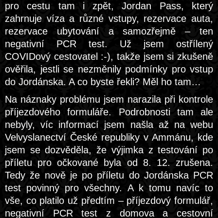
pro cestu tam i zpět, Jordan Pass, který
zahrnuje víza a různé vstupy, rezervace auta,
rezervace ubytování a samozřejmě – ten
negativní PCR test. Už jsem ostřílený
COVIDový cestovatel :-), takže jsem si zkušeně
ověřila, jestli se nezměnily podmínky pro vstup
do Jordánska. A co byste řekli? Měl ho tam…
Na náznaky problému jsem narazila při kontrole
příjezdového formuláře. Podrobnosti tam ale
nebyly, víc informací jsem našla až na webu
Velvyslanectví České republiky v Ammánu, kde
jsem se dozvěděla, že výjimka z testování po
příletu pro očkované byla od 8. 12. zrušena.
Tedy že nově je po příletu do Jordánska PCR
test povinný pro všechny. A k tomu navíc to
vše, co platilo už předtím – příjezdový formulář,
negativní PCR test z domova a cestovní