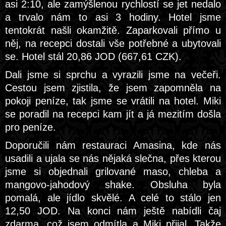
asi 2:10, ale zamýšlenou rychlostí se jet nedalo
a trvalo nám to asi 3 hodiny. Hotel jsme
tentokrát našli okamžitě. Zaparkovali přímo u
něj, na recepci dostali vše potřebné a ubytovali
se. Hotel stál 20,86 JOD (667,61 CZK).
Dali jsme si sprchu a vyrazili jsme na večeři.
Cestou jsem zjistila, že jsem zapomněla na
pokoji peníze, tak jsme se vrátili na hotel. Miki
se poradil na recepci kam jít a já mezitím došla
pro peníze.
Doporučili nám restauraci Amasina, kde nás
usadili a ujala se nás nějaká slečna, přes kterou
jsme si objednali grilované maso, chleba a
mangovo-jahodový shake. Obsluha byla
pomalá, ale jídlo skvělé. A celé to stálo jen
12,50 JOD. Na konci nám ještě nabídli čaj
zdarma, což jsem odmítla a Miki přijal. Takže