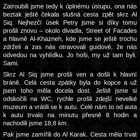
Zatroubili jsme tedy k úplnému ústupu, ona nás
beztak ještě čekala slušná cesta zpět skrz Al
Siq. Nejhezčí úsek Petry jsme si díky tomu
prošli znovu – okolo divadla, Street of Facades
a hlavně Al-Khazneh, kde jsme se ještě trochu
zdrželi a zas nás otravovali guidové, že nás
odvedou na vyhlídku. Jo hoši, my už tam byli.
Sami.
Skrz Al Siq jsme prošli ven a došli k hlavní
bráně. Celá cesta zpátky byla do kopce a už
jsem toho měla docela dost. Ještě jsme si
odskočili na WC, rychle prošli zdejší nevelké
muzeum a vrátili se k autu. Celé nám to od auta
k autu trvalo na minutu přesně 8 hodin a
nachodili jsme 18,8 km.
Pak jsme zamířili do Al Karak. Cesta měla trvat