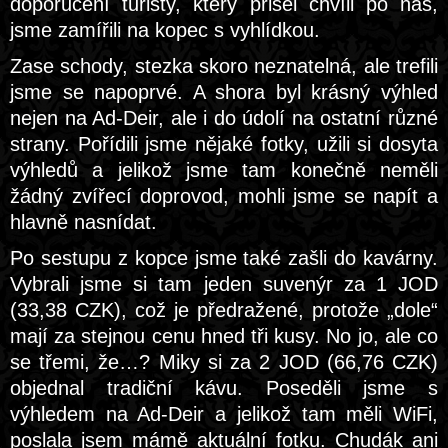
doporučení turisty, který přišel chvíli po nás,
jsme zamířili na kopec s vyhlídkou.
Zase schody, stezka skoro neznatelná, ale trefili
jsme se napoprvé. A shora byl krásný výhled
nejen na Ad-Deir, ale i do údolí na ostatní různé
strany. Pořídili jsme nějaké fotky, užili si dosyta
výhledů a jelikož jsme tam konečně neměli
žádný zvířecí doprovod, mohli jsme se napít a
hlavně nasnídat.
Po sestupu z kopce jsme také zašli do kavárny.
Vybrali jsme si tam jeden suvenýr za 1 JOD
(33,38 CZK), což je předražené, protože „dole“
mají za stejnou cenu hned tři kusy. No jo, ale co
se třemi, že…? Miky si za 2 JOD (66,76 CZK)
objednal tradiční kávu. Poseděli jsme s
výhledem na Ad-Deir a jelikož tam měli WiFi,
poslala jsem mámě aktuální fotku. Chudák ani