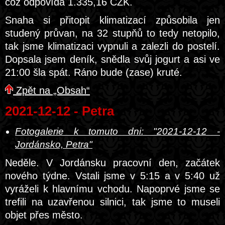
což odpovídá 1.335,16 CZK.
Snaha si přitopit klimatizací způsobila jen
studený průvan, na 32 stupňů to tedy netopilo,
tak jsme klimatizaci vypnuli a zalezli do postelí.
Dopsala jsem deník, snědla svůj jogurt a asi ve
21:00 šla spát. Ráno bude (zase) kruté.
Zpět na „Obsah“
2021-12-12 - Petra
Fotogalerie k tomuto dni: "2021-12-12 -
Jordánsko, Petra"
Neděle. V Jordánsku pracovní den, začátek
nového týdne. Vstali jsme v 5:15 a v 5:40 už
vyráželi k hlavnímu vchodu. Napoprvé jsme se
trefili na uzavřenou silnici, tak jsme to museli
objet přes město.