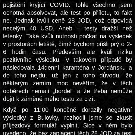
pojištění kryjící COVID. Tohle všechno jsem
ochotná absolvovat, ale test po příletu, to fakt
ne. Jednak kvůli ceně 28 JOD, což odpovídá
necelým 40 USD. Aneb – testy dražší než
letenky. Také kvůli nutnosti počkat na výsledek
v prostorách letiště, čímž bychom přišli prý o 2-
6 hodin času. Především ale kvůli riziku
pozitivního výsledku. V takovém případě by
následovala 14denní karanténa v Jordánsku a
do toho nejdu, už jen z toho důvodu, že
některým zemím moc nevěřím, že v těch
odběrech nemají „bordel“ a že třeba nemůže
dojít k záměně mého testu za cizí.
Když po 11:00 konečně dorazily negativní
výsledky z Bulovky, rozhodli jsme se zkusit
příjezdový formulář vyplnit. Sice v něm bylo
uvedeno, že bez zaplacení těch 28 JOD za test