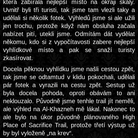
která zabírala nejlepší místo na okraji skály.
Uvnitř byli tři turisti, tak jsme tam vlezli taky a
udělali si několik fotek. Výhledů jsme si ale užili
jen trochu, protože když nám obsluha začala
nabízet pití, utekli jsme. Odmítám dát vydělat
někomu, kdo si z vypočítavosti zabere nejlepší
vyhlídkové místo a pak se snaží turisty
zkasírovat.
Docela pěknou vyhlídku jsme našli cestou zpět,
tak jsme se odtamtud v klidu pokochali, udělali
pár fotek a vyrazili na cestu zpět. Sestup už
byla docela pohoda, oproti obávám to ani
neklouzalo. Původně jsme tenhle trail jít neměli,
ale výhled na Al-Khazneh mě lákal. Nakonec to
ale bylo na úkor původně plánovaného High
Place of Sacrifice Trail, protože třetí výstup už
by byl vyloženě „na krev“.