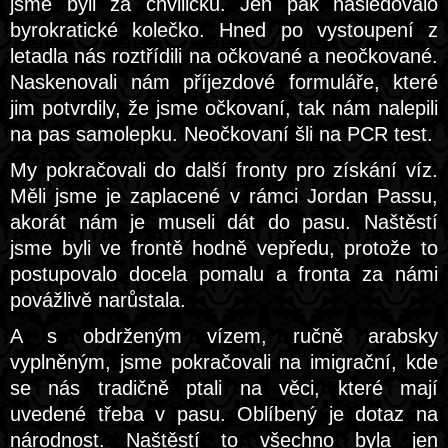
jsme byli za chviličku. Jen pak následovalo
byrokratické kolečko. Hned po vystoupení z
letadla nás roztřídili na očkované a neočkované.
Naskenovali nám příjezdové formuláře, které
jim potvrdily, že jsme očkovaní, tak nám nalepili
na pas samolepku. Neočkovaní šli na PCR test.
My pokračovali do další fronty pro získání víz.
Měli jsme je zaplacené v rámci Jordan Passu,
akorát nám je museli dát do pasu. Naštěstí
jsme byli ve frontě hodně vepředu, protože to
postupovalo docela pomalu a fronta za námi
povážlivě narůstala.
A s obdrženým vízem, ručně arabsky
vyplněným, jsme pokračovali na imigrační, kde
se nás tradičně ptali na věci, které mají
uvedené třeba v pasu. Oblíbený je dotaz na
národnost. Naštěstí to všechno byla jen