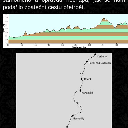
podařilo zpáteční cestu přetrpět.