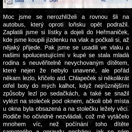
Moc jsme se nerozhlíželi a rovnou šli na
autobus, který oproti loňsku opět podražil.
Zaplatili jsme si lístky a dojeli do Heřmaniček,
kde jsme koupili jízdenku na vlak a počkali si, až
nějaký přijede. Pak jsme se usadili ve vlaku a
našimi spolucestujícími v kupé se stala mladá
rodina s neuvěřitelně nevychovaným dítětem,
které nejen že nebylo unavené, ale pořád
někam lezlo, křičelo atd. Chlapeček si několikrát
otřel boty do mých kalhot, když nejrůznějšími
způsoby lezl po sedačkách, a také se snažil
vylézt na stoleček pod oknem, ačkoli obě místa
u okna byla obsazená a na stolečku ležely věci.
Rodiče ho očividně nezvládali, což mě vytáčelo
mnohem víc, než počínání toho dítěte
samotného a opravdu nechápu, jak se nám