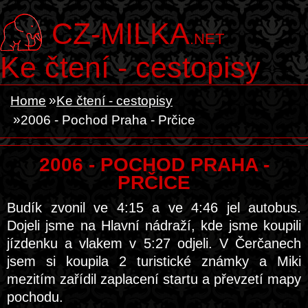
CZ-MILKA
.NET
Ke čtení - cestopisy
Home
Ke čtení - cestopisy
2006 - Pochod Praha - Prčice
2006 - POCHOD PRAHA -
PRČICE
Budík zvonil ve 4:15 a ve 4:46 jel autobus.
Dojeli jsme na Hlavní nádraží, kde jsme koupili
jízdenku a vlakem v 5:27 odjeli. V Čerčanech
jsem si koupila 2 turistické známky a Miki
mezitím zařídil zaplacení startu a převzetí mapy
pochodu.