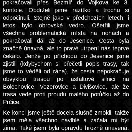
pokračovali přes Bezmíř do Vojkova ke 3.
kontole. Obdrželi jsme razítko a trochu si
odpočinuli. Stejně jako v předchozích letech, i
letos bylo obrovské vedro. Ošetřili jsme
všechna problematická místa na nohách a
pokračovali dál až do Jesenice. Cesta byla
značně únavná, ale to pravé utrpení nás teprve
čekalo. Jenže po příchodu do Jesenice jsme
zjistili (kdybychom si přečetli popis trasy, tak
jsme to věděli od rána), že cesta nepokračuje
obvyklou trasou po asfaltové silnici na
Bolechovice, Vozerovice a Divišovice, ale že
trasa vede proti proudu malého potůčku až do
Prčice.
Ke konci jsme ještě docela slušně zmokli, takže
jsem měla všechno navlhlé a začala mi být
zima. Také jsem byla opravdu hrozně unavená.