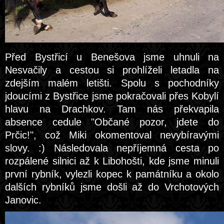
Před Bystřicí u Benešova jsme uhnuli na
Nesvačily a cestou si prohlíželi letadla na
zdejším malém letišti. Spolu s pochodníky
jdoucími z Bystřice jsme pokračovali přes Kobylí
hlavu na Drachkov. Tam nás překvapila
absence cedule "Občané pozor, jdete do
Prčic!", což Miki okomentoval nevybíravými
slovy. :) Následovala nepříjemná cesta po
rozpálené silnici až k Libohošti, kde jsme minuli
první rybník, vylezli kopec k památníku a okolo
dalších rybníků jsme došli až do Vrchotových
Janovic.