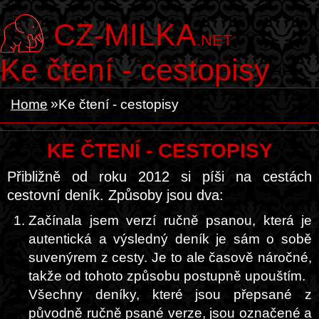
CZ-MILKA
.NET
Ke čtení - cestopisy
Home
Ke čtení - cestopisy
KE ČTENÍ - CESTOPISY
Přibližně od roku 2012 si píši na cestách
cestovní deník. Způsoby jsou dva:
Začínala jsem verzí ručně psanou, která je
autentická a výsledný deník je sám o sobě
suvenýrem z cesty. Je to ale časově náročné,
takže od tohoto způsobu postupně upouštím.
Všechny deníky, které jsou přepsané z
původně ručně psané verze, jsou označené a