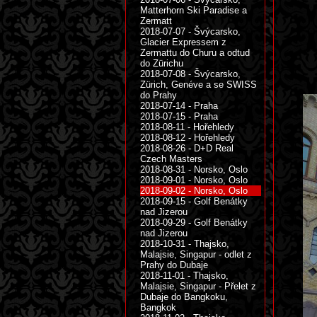
Matterhorn Ski Paradise a
Zermatt
2018-07-07 - Švýcarsko,
Glacier Expressem z
Zermattu do Churu a odtud
do Zürichu
2018-07-08 - Švýcarsko,
Zürich, Genéve a se SWISS
do Prahy
2018-07-14 - Praha
2018-07-15 - Praha
2018-08-11 - Hořehledy
2018-08-12 - Hořehledy
2018-08-26 - D+D Real
Czech Masters
2018-08-31 - Norsko, Oslo
2018-09-01 - Norsko, Oslo
2018-09-02 - Norsko, Oslo
2018-09-15 - Golf Benátky
nad Jizerou
2018-09-29 - Golf Benátky
nad Jizerou
2018-10-31 - Thajsko,
Malajsie, Singapur - odlet z
Prahy do Dubaje
2018-11-01 - Thajsko,
Malajsie, Singapur - Přelet z
Dubaje do Bangkoku,
Bangkok