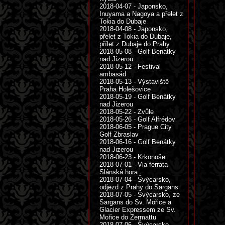
2018-04-07 - Japonsko,
Inuyama a Nagoya a přelet z
Tokia do Dubaje
2018-04-08 - Japonsko,
přelet z Tokia do Dubaje,
přílet z Dubaje do Prahy
2018-05-08 - Golf Benátky
nad Jizerou
2018-05-12 - Festival
ambasád
2018-05-13 - Výstaviště
Praha Holešovice
2018-05-19 - Golf Benátky
nad Jizerou
2018-05-22 - Zvůle
2018-05-26 - Golf Alfrédov
2018-06-05 - Prague City
Golf Zbraslav
2018-06-16 - Golf Benátky
nad Jizerou
2018-06-23 - Krkonoše
2018-07-01 - Via ferrata
Slánská hora
2018-07-04 - Švýcarsko,
odjezd z Prahy do Sargans
2018-07-05 - Švýcarsko, ze
Sargans do Sv. Mořice a
Glacier Expressem ze Sv.
Mořice do Zermattu
2018-07-06 - Švýcarsko,