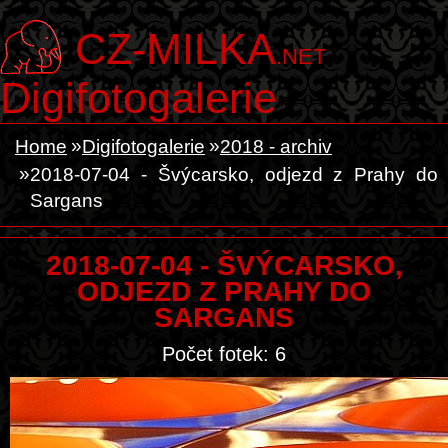
CZ-MILKA
.NET
Digifotogalerie
Home
Digifotogalerie
2018 - archiv
2018-07-04 - Švýcarsko, odjezd z Prahy do
Sargans
2018-07-04 - ŠVÝCARSKO,
ODJEZD Z PRAHY DO
SARGANS
Počet fotek: 6