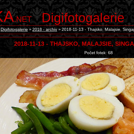
KA
Digifotogalerie
.NET
Digifotogalerie
2018 - archiv
2018-11-13 - Thajsko, Malajsie, Singa
2018-11-13 - THAJSKO, MALAJSIE, SING
Počet fotek: 68