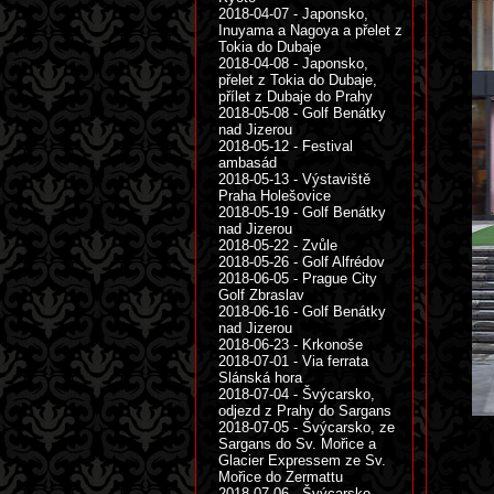
2018-04-07 - Japonsko,
Inuyama a Nagoya a přelet z
Tokia do Dubaje
2018-04-08 - Japonsko,
přelet z Tokia do Dubaje,
přílet z Dubaje do Prahy
2018-05-08 - Golf Benátky
nad Jizerou
2018-05-12 - Festival
ambasád
2018-05-13 - Výstaviště
Praha Holešovice
2018-05-19 - Golf Benátky
nad Jizerou
2018-05-22 - Zvůle
2018-05-26 - Golf Alfrédov
2018-06-05 - Prague City
Golf Zbraslav
2018-06-16 - Golf Benátky
nad Jizerou
2018-06-23 - Krkonoše
2018-07-01 - Via ferrata
Slánská hora
2018-07-04 - Švýcarsko,
odjezd z Prahy do Sargans
2018-07-05 - Švýcarsko, ze
Sargans do Sv. Mořice a
Glacier Expressem ze Sv.
Mořice do Zermattu
2018-07-06 - Švýcarsko,