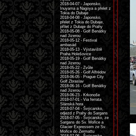
2018-04-07 - Japonsko,
Inuyama a Nagoya a přelet z
Tokia do Dubaje
2018-04-08 - Japonsko,
přelet z Tokia do Dubaje,
přílet z Dubaje do Prahy
2018-05-08 - Golf Benátky
nad Jizerou
2018-05-12 - Festival
ambasád
2018-05-13 - Výstaviště
Praha Holešovice
2018-05-19 - Golf Benátky
nad Jizerou
2018-05-22 - Zvůle
2018-05-26 - Golf Alfrédov
2018-06-05 - Prague City
Golf Zbraslav
2018-06-16 - Golf Benátky
nad Jizerou
2018-06-23 - Krkonoše
2018-07-01 - Via ferrata
Slánská hora
2018-07-04 - Švýcarsko,
odjezd z Prahy do Sargans
2018-07-05 - Švýcarsko, ze
Sargans do Sv. Mořice a
Glacier Expressem ze Sv.
Mořice do Zermattu
2018-07-06 - Švýcarsko,