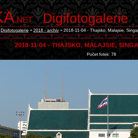
KA
Digifotogalerie
.NET
Digifotogalerie
2018 - archiv
2018-11-04 - Thajsko, Malajsie, Sing
2018-11-04 - THAJSKO, MALAJSIE, SIN
Počet fotek: 78