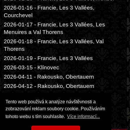
2026-01-16 - Francie, Les 3 Vallées,
Courchevel
2026-01-17 - Francie, Les 3 Vallées, Les
Menuires a Val Thorens
2026-01-18 - Francie, Les 3 Vallées, Val
Thorens
2026-01-19 - Francie, Les 3 Vallées
2026-03-15 - Klínovec
2026-04-11 - Rakousko, Obertauern
2026-04-12 - Rakousko, Obertauern
2026-06-05 - Praha, Divadlo Radka
Tento web používá k analýze návštěvnosti a
Brzobohatého
zobrazování reklam soubory cookie. Používáním
2026-06-06 - Praha, Festival ambasád
tohoto webu s tím souhlasíte.
Více informací...
2026-06-14 - Praha, čajový obřad