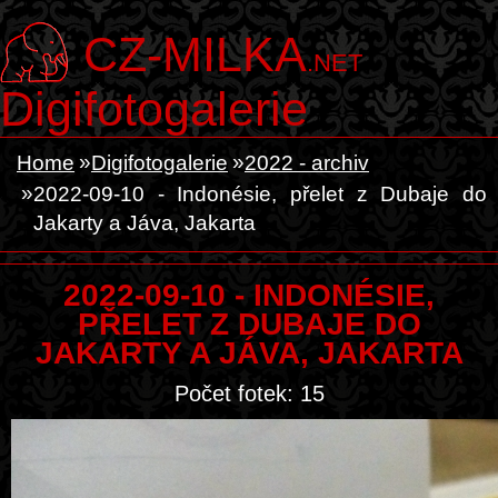
CZ-MILKA
.NET
Digifotogalerie
Home
Digifotogalerie
2022 - archiv
2022-09-10 - Indonésie, přelet z Dubaje do
Jakarty a Jáva, Jakarta
2022-09-10 - INDONÉSIE,
PŘELET Z DUBAJE DO
JAKARTY A JÁVA, JAKARTA
Počet fotek: 15