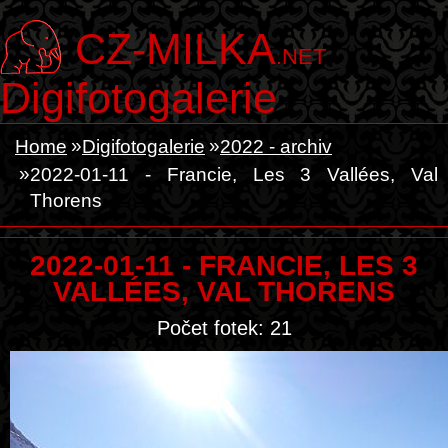
CZ-MILKA
.NET
Digifotogalerie
Home
Digifotogalerie
2022 - archiv
2022-01-11 - Francie, Les 3 Vallées, Val
Thorens
2022-01-11 - FRANCIE, LES 3
VALLÉES, VAL THORENS
Počet fotek: 21