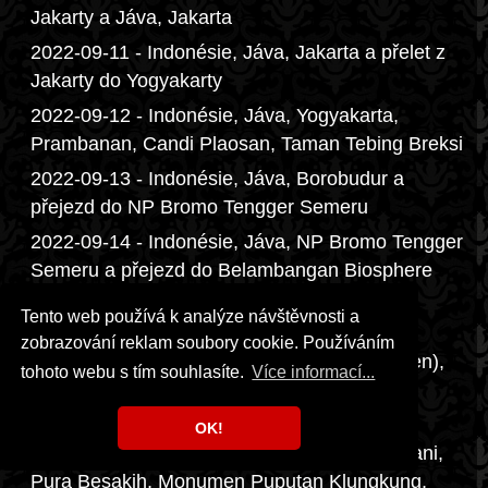
Jakarty a Jáva, Jakarta
2022-09-11 - Indonésie, Jáva, Jakarta a přelet z
Jakarty do Yogyakarty
2022-09-12 - Indonésie, Jáva, Yogyakarta,
Prambanan, Candi Plaosan, Taman Tebing Breksi
2022-09-13 - Indonésie, Jáva, Borobudur a
přejezd do NP Bromo Tengger Semeru
2022-09-14 - Indonésie, Jáva, NP Bromo Tengger
Semeru a přejezd do Belambangan Biosphere
Reserve
Tento web používá k analýze návštěvnosti a
2022-09-15 - Indonésie, Jáva a Bali,
zobrazování reklam soubory cookie. Používáním
Belambangan Biosphere Reserve (Kawah Ijen),
tohoto webu s tím souhlasíte.
Více informací...
přejezd na Bali, Pura Taman Ayun a Ubud
2022-09-16 - Indonésie, Bali, Gunung Kawi
OK!
Sebatu, Gunung Kawi, Uma Ceking, Kintamani,
Pura Besakih, Monumen Puputan Klungkung,