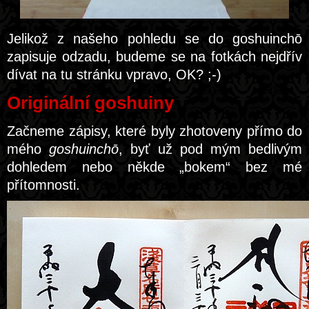
Jelikož z našeho pohledu se do goshuinchō
zapisuje odzadu, budeme se na fotkách nejdřív
dívat na tu stránku vpravo, OK? ;-)
Originální goshuiny
Začneme zápisy, které byly zhotoveny přímo do
mého
goshuinchō
, byť už pod mým bedlivým
dohledem nebo někde „bokem“ bez mé
přítomnosti.