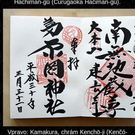
Hachiman-gū (Curugaoka Hačiman-gú).
Vpravo: Kamakura, chrám Kenchō-ji (Kenčó-