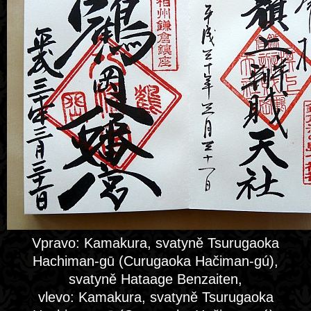
Vpravo: Kamakura, svatyně Tsurugaoka
Hachiman-gū (Curugaoka Hačiman-gú),
svatyně Hataage Benzaiten,
vlevo: Kamakura, svatyně Tsurugaoka