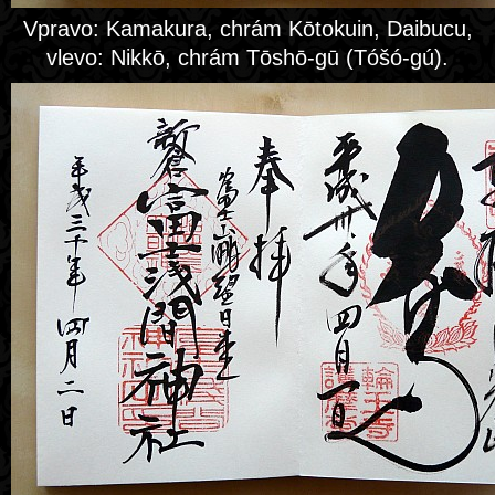
Vpravo: Kamakura, chrám Kōtokuin, Daibucu,
vlevo: Nikkō, chrám Tōshō-gū (Tóšó-gú).