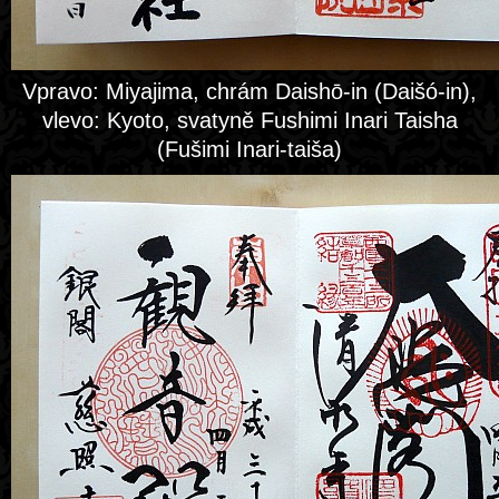
Vpravo: Miyajima, chrám Daishō-in (Daišó-in),
vlevo: Kyoto, svatyně Fushimi Inari Taisha
(Fušimi Inari-taiša)