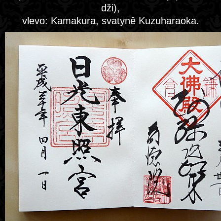
dži),
vlevo: Kamakura, svatyně Kuzuharaoka.