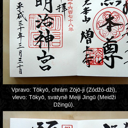
Vpravo: Tōkyō, chrám Zōjō-ji (Zódžó-dži),
vlevo: Tōkyō, svatyně Meiji Jingū (Meidži
Džingú).