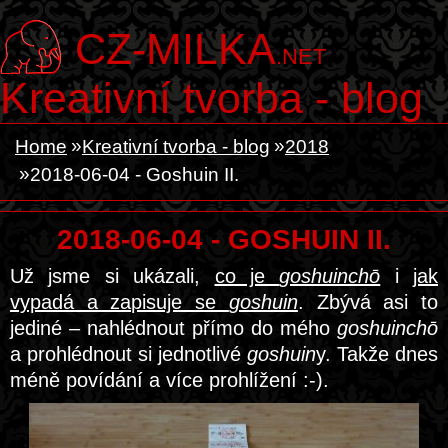
CZ-MILKA
.NET
Kreativní tvorba - blog
Home
Kreativní tvorba - blog
2018
2018-06-04 - Goshuin II.
2018-06-04 - GOSHUIN II.
Už jsme si ukázali,
co je
goshuinchō
i
jak
vypadá a zapisuje se
goshuin
. Zbývá asi to
jediné – nahlédnout přímo do mého
goshuinchō
a prohlédnout si jednotlivé
goshuin
y. Takže dnes
méně povídání a více prohlížení :-).