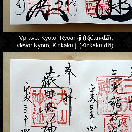
Vpravo: Kyoto, Ryōan-ji (Rjóan-dži),
vlevo: Kyoto, Kinkaku-ji (Kinkaku-dži).