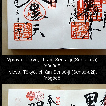
Vpravo: Tōkyō, chrám Sensō-ji (Sensó-dži),
Yōgōdō,
vlevo: Tōkyō, chrám Sensō-ji (Sensó-dži),
Yōgōdō.