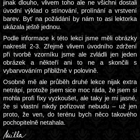
jinak dlouho, vlivem toho ale ne všichni dostali
úvodní výklad o stínování, prolínání a vrstvení
barev. Byť na požádání by nám to asi lektorka
ukázala ještě jednou.
Podle informace k této lekci jsme měli obrázky
nakreslit 2-3. Zřejmě vlivem úvodního zdržení
při tvorbě vzorníku jsme ale zvládli jen jeden
obrázek a někteří ani to ne a skončili s
vybarvováním přibližně v polovině.
Osobně mě ale průběh druhé lekce nijak extra
netrápí, protože jsem sice moc ráda, že jsem si
mohla profi fixy vyzkoušet, ale taky je mi jasné,
že si vlastní nikdy pořizovat nebudu – už jen
proto, že ven, do terénu bych něco takového
pochopitelně netahala.