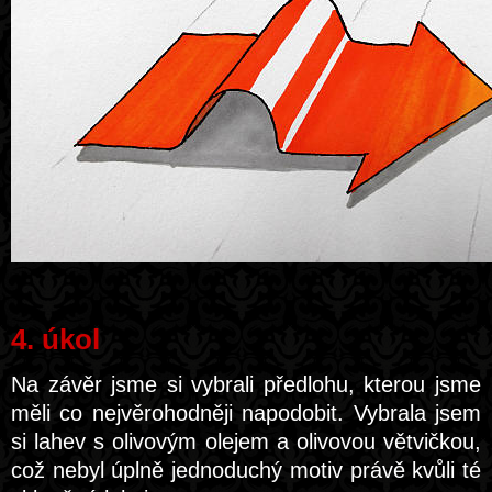
4. úkol
Na závěr jsme si vybrali předlohu, kterou jsme
měli co nejvěrohodněji napodobit. Vybrala jsem
si lahev s olivovým olejem a olivovou větvičkou,
což nebyl úplně jednoduchý motiv právě kvůli té