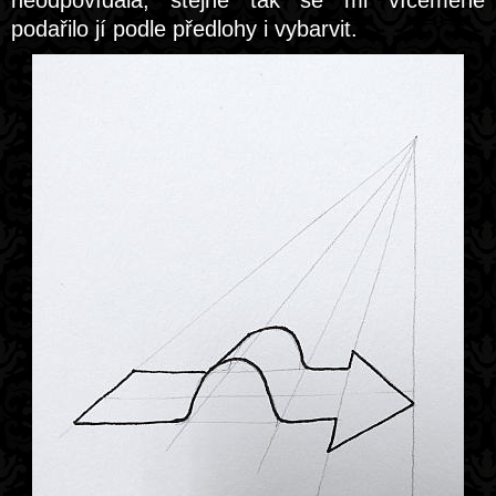
neodpovídala, stejně tak se mi víceméně
podařilo jí podle předlohy i vybarvit.