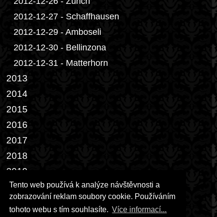
2012-12-26 - Zürich
2012-12-27 - Schaffhausen
2012-12-29 - Amboseli
2012-12-30 - Bellinzona
2012-12-31 - Matterhorn
2013
2014
2015
2016
2017
2018
2019
Tento web používá k analýze návštěvnosti a
2022
zobrazování reklam soubory cookie. Používáním
2023
tohoto webu s tím souhlasíte.
Více informací...