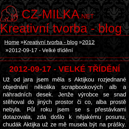
CZ-MILKA
.NET
Kreativní tvorba - blog
Home
Kreativní tvorba - blog
2012
2012-09-17 - Velké třídění
2012-09-17 - VELKÉ TŘÍDĚNÍ
Už od jara jsem měla s Aktijkou rozjednané
objednání několika scrapbookových alb a
náhradních desek. Jenže výrobce se snad
stěhoval do jiných prostor či co, alba prostě
nebyla. Půl roku jsem se s přestávkami
dotazovala, zda došlo k nějakému posunu,
chudák Aktijka už ze mě musela být na prášky.