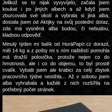
Jelikož se to nijak vyvyvíjelo, začala jsem
koukat i po jiných albech a až když jsem
zburcovala své okolí a vybrala si jiná alba,
dostala jsem od Aktijky na svůj poslední dotaz,
zda má vysněná alba budou, či nebudou,
kladnou odpověď.
Minulý týden mi balík od HuráPapír.cz dorazil,
měl 14 kg a z pošty mi s ním naštěstí pomohla
má dražší polovička, protože nejen co do
hmotnosti, ale i co do objemu, to byl prostě
cvalík. Vybalit jsem ale krabici za celý zbytek
pracovního týdne nestihla... Až v sobotu jsem
alba vyhrabala a každé z nich rozšířila na
potřebný počet stránek.