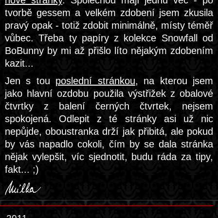
nové stránky
. Společnou mají jednu věc - po
tvorbě gessem a velkém zdobení jsem zkusila
pravý opak - totiž zdobit minimálně, místy téměř
vůbec. Třeba ty papíry z kolekce Snowfall od
BoBunny by mi až přišlo líto nějakým zdobením
kazit...
Jen s tou
poslední stránkou
, na kterou jsem
jako hlavní ozdobu použila výstřižek z obalové
čtvrtky z balení černých čtvrtek, nejsem
spokojená. Odlepit z té stránky asi už nic
nepůjde, oboustranka drží jak přibitá, ale pokud
by vás napadlo cokoli, čím by se dala stránka
nějak vylepšit, víc sjednotit, budu ráda za tipy,
fakt... ;)