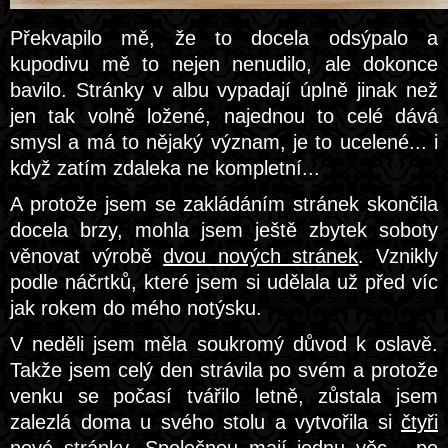
Překvapilo mě, že to docela odsýpalo a
kupodivu mě to nejen nenudilo, ale dokonce
bavilo. Stránky v albu vypadají úplně jinak než
jen tak volně ložené, najednou to celé dává
smysl a má to nějaký význam, je to ucelené... i
když zatím zdaleka ne kompletní...
A protože jsem se zakládáním stránek skončila
docela brzy, mohla jsem ještě zbytek soboty
věnovat výrobě
dvou nových stránek
. Vznikly
podle náčrtků, které jsem si udělala už před víc
jak rokem do mého notýsku.
V neděli jsem měla soukromý důvod k oslavě.
Takže jsem celý den strávila po svém a protože
venku se počasí tvářilo letně, zůstala jsem
zalezlá doma u svého stolu a vytvořila si
čtyři