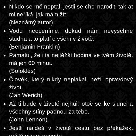
Nikdo se mě neptal, jestli se chci narodit, tak at
mi neříká, jak mám žít.
(Neznámý autor)
Vodu neoceníme, dokud nám nevyschne
studna a to platí o všem v životě.
(Benjamin Franklin)
Pamatuj, že i ta nejtěžší hodina ve tvém životě,
má jen 60 minut.
(Sofoklés)
Člověk, který nikdy neplakal, nežil opravdový
život.
(Jan Werich)
Až ti bude v životě nejhůř, otoč se ke slunci a
všechny stíny padnou za tebe.
(John Lennon)
Jestli najdeš v životě cestu bez překážek,
určitě nikam nevede.