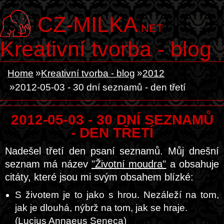
CZ-MILKA
.NET
Kreativní tvorba - blog
Home
Kreativní tvorba - blog
2012
2012-05-03 - 30 dní seznamů - den třetí
2012-05-03 - 30 DNÍ SEZNAMŮ
- DEN TŘETÍ
Nadešel třetí den psaní seznamů. Můj dnešní
seznam má název
"Životní moudra"
a obsahuje
citáty, které jsou mi svým obsahem blízké:
S životem je to jako s hrou. Nezáleží na tom,
jak je dlouhá, nýbrž na tom, jak se hraje.
(Lucius Annaeus Seneca)